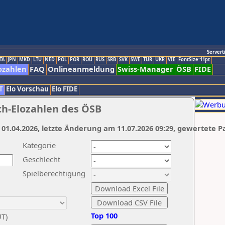
Servert
TA
JPN
MKD
LTU
NED
POL
POR
ROU
RUS
SRB
SVK
SWE
TUR
UKR
VIE
FontSize:11pt
ozahlen
FAQ
Onlineanmeldung
Swiss-Manager
ÖSB
FIDE
T
Elo Vorschau
Elo FIDE
ch-Elozahlen des ÖSB
 01.04.2026, letzte Änderung am 11.07.2026 09:29, gewertete P
Kategorie
Geschlecht
Spielberechtigung
Top 100
UT)