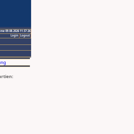
ime 09.08.2026 11:37:26
Login
Logout
artien: