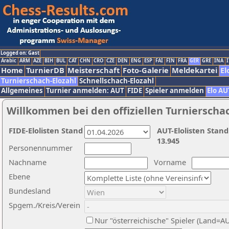
Logged on: Gast
Arabic
ARM
AZE
BIH
BUL
CAT
CHN
CRO
CZE
DEN
ENG
ESP
FAI
FIN
FRA
GER
GRE
INA
I
Home
TurnierDB
Meisterschaft
Foto-Galerie
Meldekartei
El
Turnierschach-Elozahl
Schnellschach-Elozahl
Allgemeines
Turnier anmelden: AUT
FIDE
Spieler anmelden
Elo AU
Willkommen bei den offiziellen Turnierscha
FIDE-Elolisten Stand
AUT-Elolisten Stand
13.945
Personennummer
Nachname
Vorname
Ebene
Bundesland
Spgem./Kreis/Verein
Nur "österreichische" Spieler (Land=A