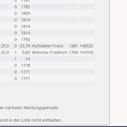
0
1781
0
1785
0
1805
0
1814
0
1814
0
1814
0
1792
25.9
0
-23,79
Hofstätter Franz
1381
146532
25.9
1
9,83
Wimmer Friedrich
1704
141978
1
-14
0
1778
0
1771
0
1771
 der nächsten Wertungsperiode.
d in der Liste nicht enthalten.