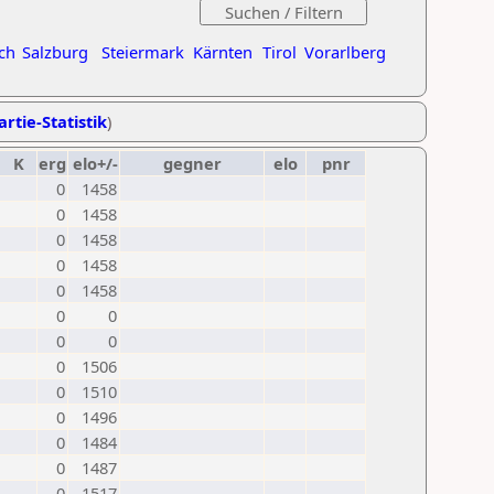
ch
Salzburg
Steiermark
Kärnten
Tirol
Vorarlberg
artie-Statistik
)
K
erg
elo+/-
gegner
elo
pnr
0
1458
0
1458
0
1458
0
1458
0
1458
0
0
0
0
0
1506
0
1510
0
1496
0
1484
0
1487
0
1517