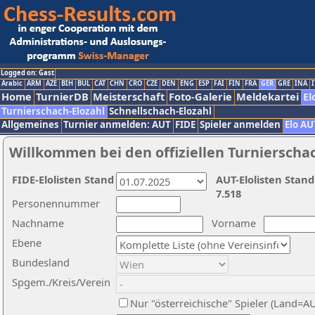
Logged on: Gast
Arabic
ARM
AZE
BIH
BUL
CAT
CHN
CRO
CZE
DEN
ENG
ESP
FAI
FIN
FRA
GER
GRE
INA
I
Home
TurnierDB
Meisterschaft
Foto-Galerie
Meldekartei
El
Turnierschach-Elozahl
Schnellschach-Elozahl
Allgemeines
Turnier anmelden: AUT
FIDE
Spieler anmelden
Elo AU
Willkommen bei den offiziellen Turnierscha
FIDE-Elolisten Stand
AUT-Elolisten Stand
7.518
Personennummer
Nachname
Vorname
Ebene
Bundesland
Spgem./Kreis/Verein
Nur "österreichische" Spieler (Land=A