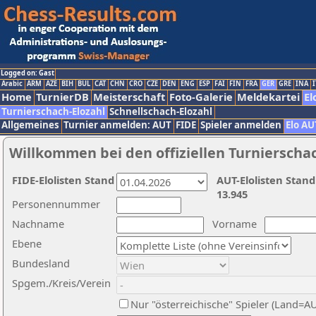
Logged on: Gast
Arabic
ARM
AZE
BIH
BUL
CAT
CHN
CRO
CZE
DEN
ENG
ESP
FAI
FIN
FRA
GER
GRE
INA
I
Home
TurnierDB
Meisterschaft
Foto-Galerie
Meldekartei
El
Turnierschach-Elozahl
Schnellschach-Elozahl
Allgemeines
Turnier anmelden: AUT
FIDE
Spieler anmelden
Elo AU
Willkommen bei den offiziellen Turnierscha
FIDE-Elolisten Stand
AUT-Elolisten Stand
13.945
Personennummer
Nachname
Vorname
Ebene
Bundesland
Spgem./Kreis/Verein
Nur "österreichische" Spieler (Land=A