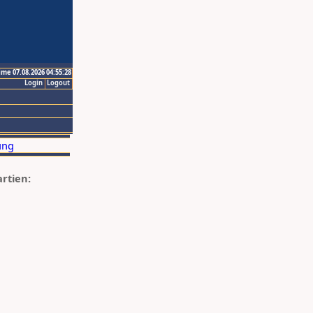
ime 07.08.2026 04:55:28
Login
Logout
artien: