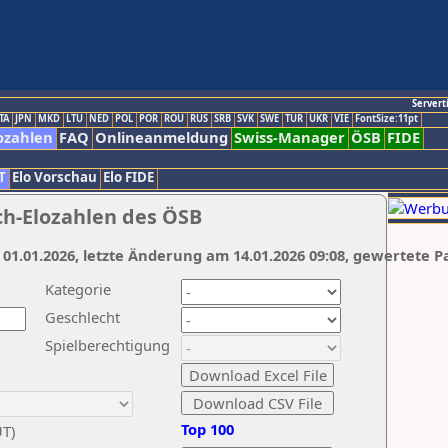
Servert
TA
JPN
MKD
LTU
NED
POL
POR
ROU
RUS
SRB
SVK
SWE
TUR
UKR
VIE
FontSize:11pt
ozahlen
FAQ
Onlineanmeldung
Swiss-Manager
ÖSB
FIDE
T
Elo Vorschau
Elo FIDE
ch-Elozahlen des ÖSB
 01.01.2026, letzte Änderung am 14.01.2026 09:08, gewertete P
Kategorie
Geschlecht
Spielberechtigung
Top 100
UT)