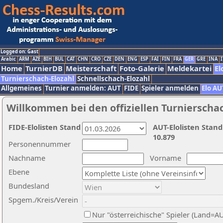
Logged on: Gast
Arabic
ARM
AZE
BIH
BUL
CAT
CHN
CRO
CZE
DEN
ENG
ESP
FAI
FIN
FRA
GER
GRE
INA
I
Home
TurnierDB
Meisterschaft
Foto-Galerie
Meldekartei
El
Turnierschach-Elozahl
Schnellschach-Elozahl
Allgemeines
Turnier anmelden: AUT
FIDE
Spieler anmelden
Elo AU
Willkommen bei den offiziellen Turnierscha
FIDE-Elolisten Stand
AUT-Elolisten Stand
10.879
Personennummer
Nachname
Vorname
Ebene
Bundesland
Spgem./Kreis/Verein
Nur "österreichische" Spieler (Land=A