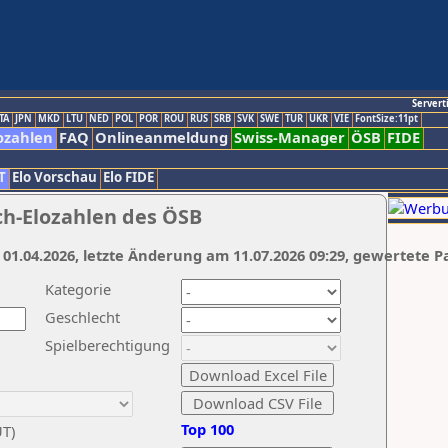
Servert
TA
JPN
MKD
LTU
NED
POL
POR
ROU
RUS
SRB
SVK
SWE
TUR
UKR
VIE
FontSize:11pt
ozahlen
FAQ
Onlineanmeldung
Swiss-Manager
ÖSB
FIDE
T
Elo Vorschau
Elo FIDE
ch-Elozahlen des ÖSB
 01.04.2026, letzte Änderung am 11.07.2026 09:29, gewertete P
Kategorie
Geschlecht
Spielberechtigung
Top 100
UT)