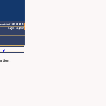
ime 08.08.2026 12:32:34
Login
Logout
artien: