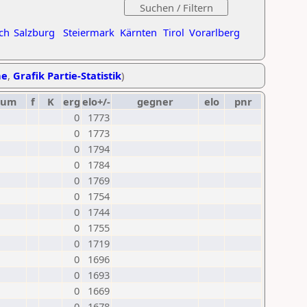
ch
Salzburg
Steiermark
Kärnten
Tirol
Vorarlberg
he
,
Grafik Partie-Statistik
)
tum
f
K
erg
elo+/-
gegner
elo
pnr
0
1773
0
1773
0
1794
0
1784
0
1769
0
1754
0
1744
0
1755
0
1719
0
1696
0
1693
0
1669
0
1678