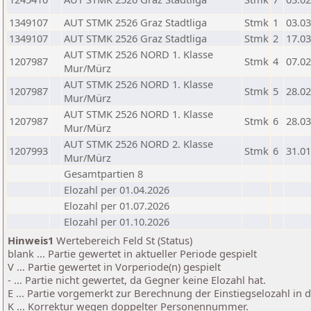
1349107
AUT STMK 2526 Graz Stadtliga
Stmk
1
03.03
1349107
AUT STMK 2526 Graz Stadtliga
Stmk
2
17.03
AUT STMK 2526 NORD 1. Klasse
1207987
Stmk
4
07.02
Mur/Mürz
AUT STMK 2526 NORD 1. Klasse
1207987
Stmk
5
28.02
Mur/Mürz
AUT STMK 2526 NORD 1. Klasse
1207987
Stmk
6
28.03
Mur/Mürz
AUT STMK 2526 NORD 2. Klasse
1207993
Stmk
6
31.01
Mur/Mürz
Gesamtpartien 8
Elozahl per 01.04.2026
Elozahl per 01.07.2026
Elozahl per 01.10.2026
Hinweis1
Wertebereich Feld St (Status)
blank ... Partie gewertet in aktueller Periode gespielt
V ... Partie gewertet in Vorperiode(n) gespielt
- ... Partie nicht gewertet, da Gegner keine Elozahl hat.
E ... Partie vorgemerkt zur Berechnung der Einstiegselozahl in
K ... Korrektur wegen doppelter Personennummer.