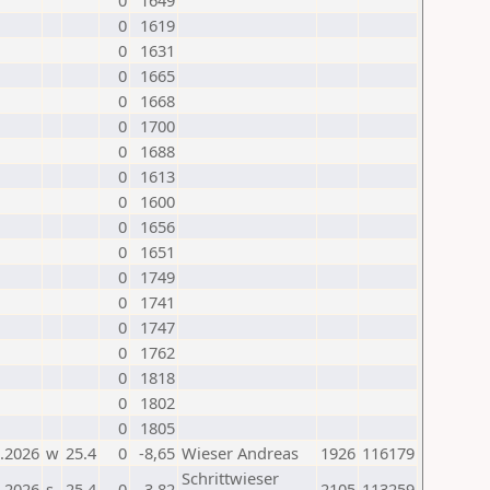
0
1649
0
1619
0
1631
0
1665
0
1668
0
1700
0
1688
0
1613
0
1600
0
1656
0
1651
0
1749
0
1741
0
1747
0
1762
0
1818
0
1802
0
1805
.2026
w
25.4
0
-8,65
Wieser Andreas
1926
116179
Schrittwieser
.2026
s
25.4
0
-3,82
2105
113259