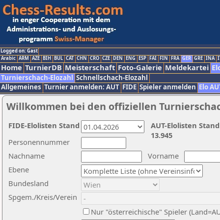
Logged on: Gast
Arabic
ARM
AZE
BIH
BUL
CAT
CHN
CRO
CZE
DEN
ENG
ESP
FAI
FIN
FRA
GER
GRE
INA
I
Home
TurnierDB
Meisterschaft
Foto-Galerie
Meldekartei
El
Turnierschach-Elozahl
Schnellschach-Elozahl
Allgemeines
Turnier anmelden: AUT
FIDE
Spieler anmelden
Elo AU
Willkommen bei den offiziellen Turnierscha
FIDE-Elolisten Stand
AUT-Elolisten Stand
13.945
Personennummer
Nachname
Vorname
Ebene
Bundesland
Spgem./Kreis/Verein
Nur "österreichische" Spieler (Land=A