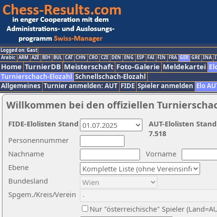
Logged on: Gast
Arabic
ARM
AZE
BIH
BUL
CAT
CHN
CRO
CZE
DEN
ENG
ESP
FAI
FIN
FRA
GER
GRE
INA
I
Home
TurnierDB
Meisterschaft
Foto-Galerie
Meldekartei
El
Turnierschach-Elozahl
Schnellschach-Elozahl
Allgemeines
Turnier anmelden: AUT
FIDE
Spieler anmelden
Elo AU
Willkommen bei den offiziellen Turnierscha
FIDE-Elolisten Stand
AUT-Elolisten Stand
7.518
Personennummer
Nachname
Vorname
Ebene
Bundesland
Spgem./Kreis/Verein
Nur "österreichische" Spieler (Land=A