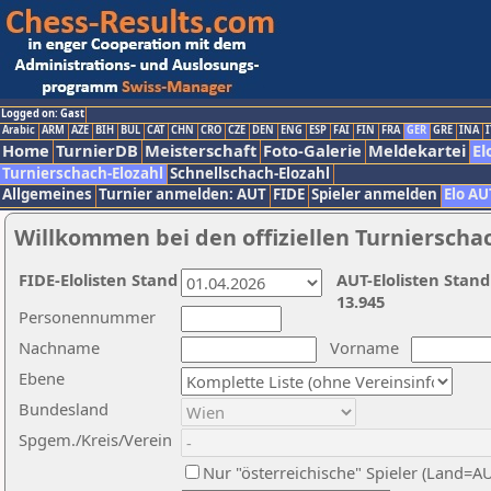
Logged on: Gast
Arabic
ARM
AZE
BIH
BUL
CAT
CHN
CRO
CZE
DEN
ENG
ESP
FAI
FIN
FRA
GER
GRE
INA
I
Home
TurnierDB
Meisterschaft
Foto-Galerie
Meldekartei
El
Turnierschach-Elozahl
Schnellschach-Elozahl
Allgemeines
Turnier anmelden: AUT
FIDE
Spieler anmelden
Elo AU
Willkommen bei den offiziellen Turnierscha
FIDE-Elolisten Stand
AUT-Elolisten Stand
13.945
Personennummer
Nachname
Vorname
Ebene
Bundesland
Spgem./Kreis/Verein
Nur "österreichische" Spieler (Land=A