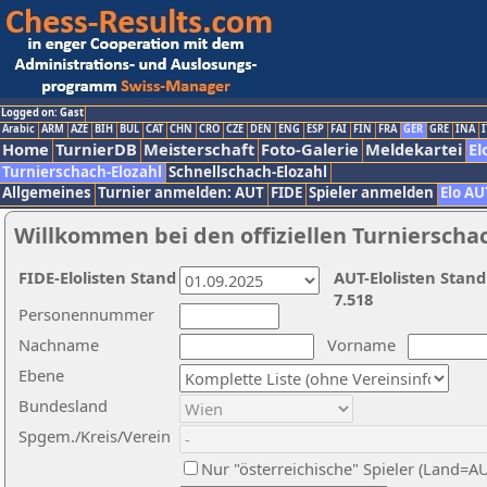
Logged on: Gast
Arabic
ARM
AZE
BIH
BUL
CAT
CHN
CRO
CZE
DEN
ENG
ESP
FAI
FIN
FRA
GER
GRE
INA
I
Home
TurnierDB
Meisterschaft
Foto-Galerie
Meldekartei
El
Turnierschach-Elozahl
Schnellschach-Elozahl
Allgemeines
Turnier anmelden: AUT
FIDE
Spieler anmelden
Elo AU
Willkommen bei den offiziellen Turnierscha
FIDE-Elolisten Stand
AUT-Elolisten Stand
7.518
Personennummer
Nachname
Vorname
Ebene
Bundesland
Spgem./Kreis/Verein
Nur "österreichische" Spieler (Land=A