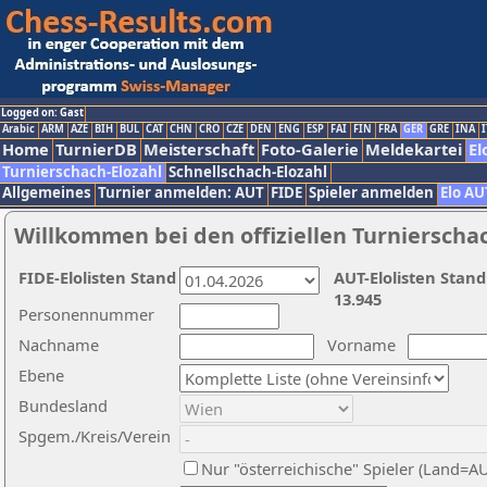
Logged on: Gast
Arabic
ARM
AZE
BIH
BUL
CAT
CHN
CRO
CZE
DEN
ENG
ESP
FAI
FIN
FRA
GER
GRE
INA
I
Home
TurnierDB
Meisterschaft
Foto-Galerie
Meldekartei
El
Turnierschach-Elozahl
Schnellschach-Elozahl
Allgemeines
Turnier anmelden: AUT
FIDE
Spieler anmelden
Elo AU
Willkommen bei den offiziellen Turnierscha
FIDE-Elolisten Stand
AUT-Elolisten Stand
13.945
Personennummer
Nachname
Vorname
Ebene
Bundesland
Spgem./Kreis/Verein
Nur "österreichische" Spieler (Land=A