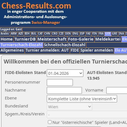
Logged on: Gast
Arabic
ARM
AZE
BIH
BUL
CAT
CHN
CRO
CZE
DEN
ENG
ESP
FAI
FIN
FRA
GER
GRE
INA
I
Home
TurnierDB
Meisterschaft
Foto-Galerie
Meldekartei
El
Turnierschach-Elozahl
Schnellschach-Elozahl
Allgemeines
Turnier anmelden: AUT
FIDE
Spieler anmelden
Elo AU
Willkommen bei den offiziellen Turnierscha
FIDE-Elolisten Stand
AUT-Elolisten Stand
13.945
Personennummer
Nachname
Vorname
Ebene
Bundesland
Spgem./Kreis/Verein
Nur "österreichische" Spieler (Land=A