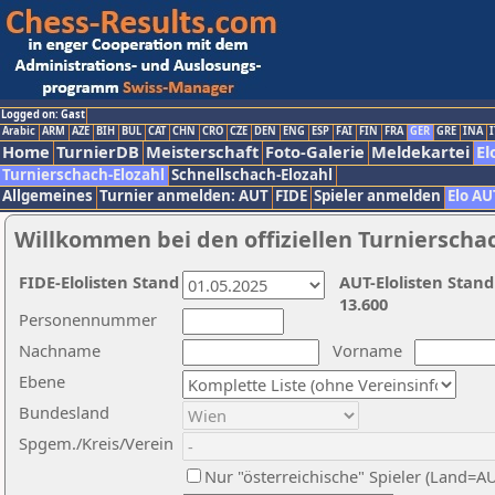
Logged on: Gast
Arabic
ARM
AZE
BIH
BUL
CAT
CHN
CRO
CZE
DEN
ENG
ESP
FAI
FIN
FRA
GER
GRE
INA
I
Home
TurnierDB
Meisterschaft
Foto-Galerie
Meldekartei
El
Turnierschach-Elozahl
Schnellschach-Elozahl
Allgemeines
Turnier anmelden: AUT
FIDE
Spieler anmelden
Elo AU
Willkommen bei den offiziellen Turnierscha
FIDE-Elolisten Stand
AUT-Elolisten Stand
13.600
Personennummer
Nachname
Vorname
Ebene
Bundesland
Spgem./Kreis/Verein
Nur "österreichische" Spieler (Land=A