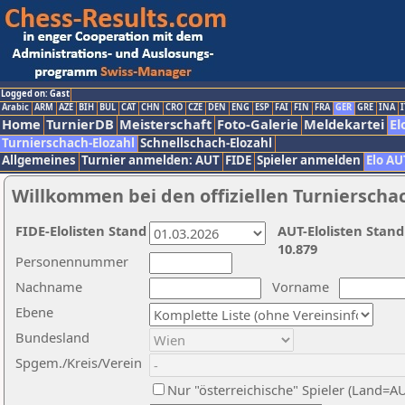
Logged on: Gast
Arabic
ARM
AZE
BIH
BUL
CAT
CHN
CRO
CZE
DEN
ENG
ESP
FAI
FIN
FRA
GER
GRE
INA
I
Home
TurnierDB
Meisterschaft
Foto-Galerie
Meldekartei
El
Turnierschach-Elozahl
Schnellschach-Elozahl
Allgemeines
Turnier anmelden: AUT
FIDE
Spieler anmelden
Elo AU
Willkommen bei den offiziellen Turnierscha
FIDE-Elolisten Stand
AUT-Elolisten Stand
10.879
Personennummer
Nachname
Vorname
Ebene
Bundesland
Spgem./Kreis/Verein
Nur "österreichische" Spieler (Land=A