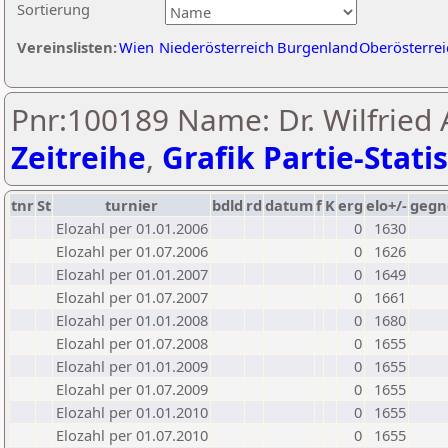
Sortierung
Vereinslisten:
Wien
Niederösterreich
Burgenland
Oberösterrei
Pnr:100189 Name: Dr. Wilfried A
Zeitreihe
,
Grafik Partie-Statis
tnr
St
turnier
bdld
rd
datum
f
K
erg
elo+/-
gegn
Elozahl per 01.01.2006
0
1630
Elozahl per 01.07.2006
0
1626
Elozahl per 01.01.2007
0
1649
Elozahl per 01.07.2007
0
1661
Elozahl per 01.01.2008
0
1680
Elozahl per 01.07.2008
0
1655
Elozahl per 01.01.2009
0
1655
Elozahl per 01.07.2009
0
1655
Elozahl per 01.01.2010
0
1655
Elozahl per 01.07.2010
0
1655