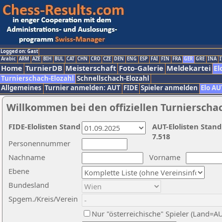
Logged on: Gast
Arabic
ARM
AZE
BIH
BUL
CAT
CHN
CRO
CZE
DEN
ENG
ESP
FAI
FIN
FRA
GER
GRE
INA
I
Home
TurnierDB
Meisterschaft
Foto-Galerie
Meldekartei
El
Turnierschach-Elozahl
Schnellschach-Elozahl
Allgemeines
Turnier anmelden: AUT
FIDE
Spieler anmelden
Elo AU
Willkommen bei den offiziellen Turnierscha
FIDE-Elolisten Stand
AUT-Elolisten Stand
7.518
Personennummer
Nachname
Vorname
Ebene
Bundesland
Spgem./Kreis/Verein
Nur "österreichische" Spieler (Land=A