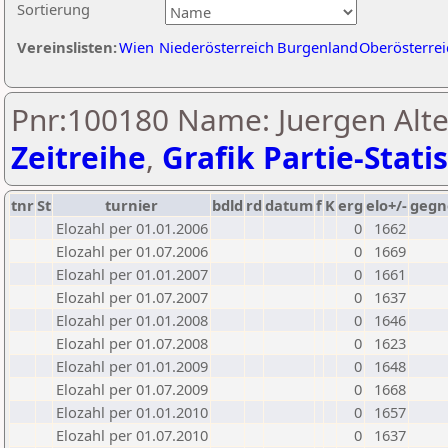
Sortierung
Vereinslisten:
Wien
Niederösterreich
Burgenland
Oberösterrei
Pnr:100180 Name: Juergen Alte
Zeitreihe
,
Grafik Partie-Statis
tnr
St
turnier
bdld
rd
datum
f
K
erg
elo+/-
gegn
Elozahl per 01.01.2006
0
1662
Elozahl per 01.07.2006
0
1669
Elozahl per 01.01.2007
0
1661
Elozahl per 01.07.2007
0
1637
Elozahl per 01.01.2008
0
1646
Elozahl per 01.07.2008
0
1623
Elozahl per 01.01.2009
0
1648
Elozahl per 01.07.2009
0
1668
Elozahl per 01.01.2010
0
1657
Elozahl per 01.07.2010
0
1637