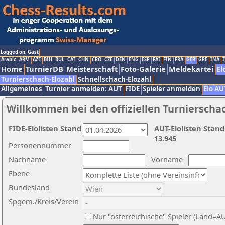
Logged on: Gast
Arabic
ARM
AZE
BIH
BUL
CAT
CHN
CRO
CZE
DEN
ENG
ESP
FAI
FIN
FRA
GER
GRE
INA
I
Home
TurnierDB
Meisterschaft
Foto-Galerie
Meldekartei
El
Turnierschach-Elozahl
Schnellschach-Elozahl
Allgemeines
Turnier anmelden: AUT
FIDE
Spieler anmelden
Elo AU
Willkommen bei den offiziellen Turnierscha
FIDE-Elolisten Stand
AUT-Elolisten Stand
13.945
Personennummer
Nachname
Vorname
Ebene
Bundesland
Spgem./Kreis/Verein
Nur "österreichische" Spieler (Land=A