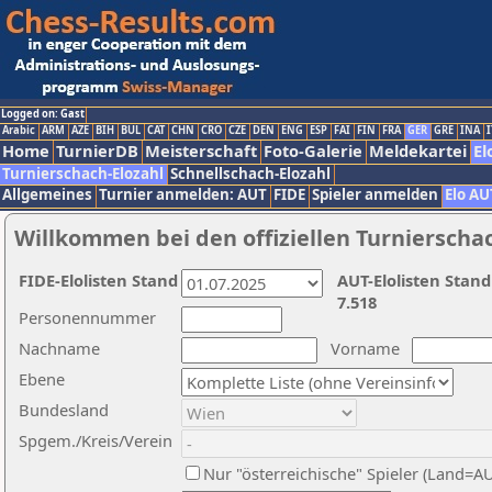
Logged on: Gast
Arabic
ARM
AZE
BIH
BUL
CAT
CHN
CRO
CZE
DEN
ENG
ESP
FAI
FIN
FRA
GER
GRE
INA
I
Home
TurnierDB
Meisterschaft
Foto-Galerie
Meldekartei
El
Turnierschach-Elozahl
Schnellschach-Elozahl
Allgemeines
Turnier anmelden: AUT
FIDE
Spieler anmelden
Elo AU
Willkommen bei den offiziellen Turnierscha
FIDE-Elolisten Stand
AUT-Elolisten Stand
7.518
Personennummer
Nachname
Vorname
Ebene
Bundesland
Spgem./Kreis/Verein
Nur "österreichische" Spieler (Land=A