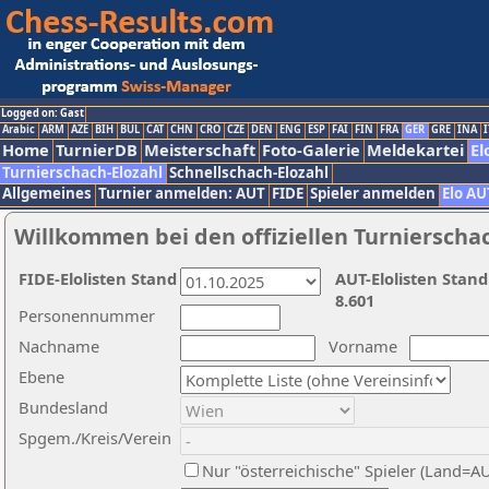
Logged on: Gast
Arabic
ARM
AZE
BIH
BUL
CAT
CHN
CRO
CZE
DEN
ENG
ESP
FAI
FIN
FRA
GER
GRE
INA
I
Home
TurnierDB
Meisterschaft
Foto-Galerie
Meldekartei
El
Turnierschach-Elozahl
Schnellschach-Elozahl
Allgemeines
Turnier anmelden: AUT
FIDE
Spieler anmelden
Elo AU
Willkommen bei den offiziellen Turnierscha
FIDE-Elolisten Stand
AUT-Elolisten Stand
8.601
Personennummer
Nachname
Vorname
Ebene
Bundesland
Spgem./Kreis/Verein
Nur "österreichische" Spieler (Land=A