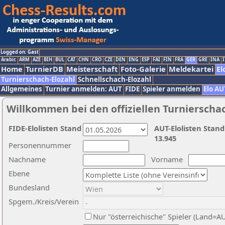
Logged on: Gast
Arabic
ARM
AZE
BIH
BUL
CAT
CHN
CRO
CZE
DEN
ENG
ESP
FAI
FIN
FRA
GER
GRE
INA
I
Home
TurnierDB
Meisterschaft
Foto-Galerie
Meldekartei
El
Turnierschach-Elozahl
Schnellschach-Elozahl
Allgemeines
Turnier anmelden: AUT
FIDE
Spieler anmelden
Elo AU
Willkommen bei den offiziellen Turnierscha
FIDE-Elolisten Stand
AUT-Elolisten Stand
13.945
Personennummer
Nachname
Vorname
Ebene
Bundesland
Spgem./Kreis/Verein
Nur "österreichische" Spieler (Land=A