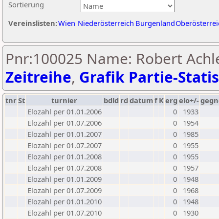
Sortierung
Vereinslisten:
Wien
Niederösterreich
Burgenland
Oberösterrei
Pnr:100025 Name: Robert Achle
Zeitreihe
,
Grafik Partie-Statis
tnr
St
turnier
bdld
rd
datum
f
K
erg
elo+/-
gegn
Elozahl per 01.01.2006
0
1933
Elozahl per 01.07.2006
0
1954
Elozahl per 01.01.2007
0
1985
Elozahl per 01.07.2007
0
1955
Elozahl per 01.01.2008
0
1955
Elozahl per 01.07.2008
0
1957
Elozahl per 01.01.2009
0
1948
Elozahl per 01.07.2009
0
1968
Elozahl per 01.01.2010
0
1948
Elozahl per 01.07.2010
0
1930