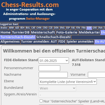
Logged on: Gast
Arabic
ARM
AZE
BIH
BUL
CAT
CHN
CRO
CZE
DEN
ENG
ESP
FAI
FIN
FRA
GER
GRE
INA
I
Home
TurnierDB
Meisterschaft
Foto-Galerie
Meldekartei
El
Turnierschach-Elozahl
Schnellschach-Elozahl
Allgemeines
Turnier anmelden: AUT
FIDE
Spieler anmelden
Elo AU
Willkommen bei den offiziellen Turnierscha
FIDE-Elolisten Stand
AUT-Elolisten Stand
7.518
Personennummer
Nachname
Vorname
Ebene
Bundesland
Spgem./Kreis/Verein
Nur "österreichische" Spieler (Land=A