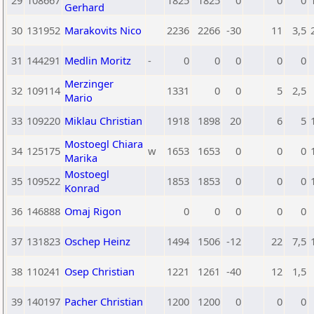
29
108667
1825
1825
0
0
0
Gerhard
30
131952
Marakovits Nico
2236
2266
-30
11
3,5
31
144291
Medlin Moritz
-
0
0
0
0
0
Merzinger
32
109114
1331
0
0
5
2,5
Mario
33
109220
Miklau Christian
1918
1898
20
6
5
Mostoegl Chiara
34
125175
w
1653
1653
0
0
0
Marika
Mostoegl
35
109522
1853
1853
0
0
0
Konrad
36
146888
Omaj Rigon
0
0
0
0
0
37
131823
Oschep Heinz
1494
1506
-12
22
7,5
38
110241
Osep Christian
1221
1261
-40
12
1,5
39
140197
Pacher Christian
1200
1200
0
0
0