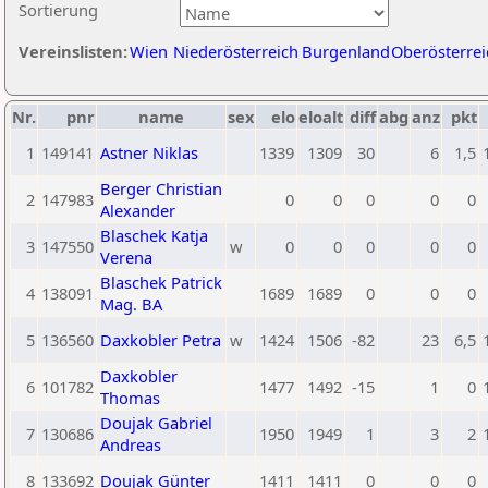
Sortierung
Vereinslisten:
Wien
Niederösterreich
Burgenland
Oberösterrei
Nr.
pnr
name
sex
elo
eloalt
diff
abg
anz
pkt
1
149141
Astner Niklas
1339
1309
30
6
1,5
Berger Christian
2
147983
0
0
0
0
0
Alexander
Blaschek Katja
3
147550
w
0
0
0
0
0
Verena
Blaschek Patrick
4
138091
1689
1689
0
0
0
Mag. BA
5
136560
Daxkobler Petra
w
1424
1506
-82
23
6,5
Daxkobler
6
101782
1477
1492
-15
1
0
Thomas
Doujak Gabriel
7
130686
1950
1949
1
3
2
Andreas
8
133692
Doujak Günter
1411
1411
0
0
0