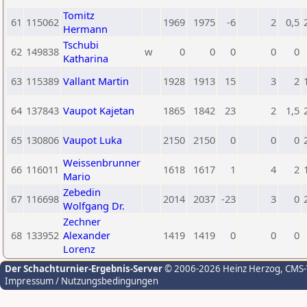
Tomitz
61
115062
1969
1975
-6
2
0,5
Hermann
Tschubi
62
149838
w
0
0
0
0
0
Katharina
63
115389
Vallant Martin
1928
1913
15
3
2
64
137843
Vaupot Kajetan
1865
1842
23
2
1,5
65
130806
Vaupot Luka
2150
2150
0
0
0
Weissenbrunner
66
116011
1618
1617
1
4
2
Mario
Zebedin
67
116698
2014
2037
-23
3
0
Wolfgang Dr.
Zechner
68
133952
Alexander
1419
1419
0
0
0
Lorenz
Der Schachturnier-Ergebnis-Server
© 2006-2026 Heinz Herzog
, CMS
Impressum / Nutzungsbedingungen