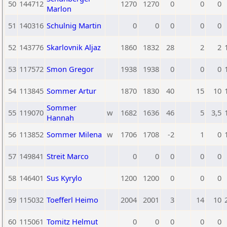
50
144712
1270
1270
0
0
0
Marlon
51
140316
Schulnig Martin
0
0
0
0
0
52
143776
Skarlovnik Aljaz
1860
1832
28
2
2
53
117572
Smon Gregor
1938
1938
0
0
0
54
113845
Sommer Artur
1870
1830
40
15
10
Sommer
55
119070
w
1682
1636
46
5
3,5
Hannah
56
113852
Sommer Milena
w
1706
1708
-2
1
0
57
149841
Streit Marco
0
0
0
0
0
58
146401
Sus Kyrylo
1200
1200
0
0
0
59
115032
Toefferl Heimo
2004
2001
3
14
10
60
115061
Tomitz Helmut
0
0
0
0
0