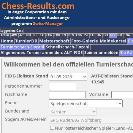
Logged on: Gast
Arabic
ARM
AZE
BIH
BUL
CAT
CHN
CRO
CZE
DEN
ENG
ESP
FAI
FIN
FRA
GER
GRE
INA
I
Home
TurnierDB
Meisterschaft
Foto-Galerie
Meldekartei
El
Turnierschach-Elozahl
Schnellschach-Elozahl
Allgemeines
Turnier anmelden: AUT
FIDE
Spieler anmelden
Elo AU
Willkommen bei den offiziellen Turnierscha
FIDE-Elolisten Stand
AUT-Elolisten Stand
13.945
Personennummer
Nachname
Vorname
Ebene
Bundesland
Spgem./Kreis/Verein
Nur "österreichische" Spieler (Land=A