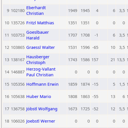
Eberhardt
9
102180
1949
1945
4
6
3,5
Christian
10
135726
Fritzl Matthias
1351
1351
0
0
0
Goeslbauer
11
103753
1707
1708
-1
6
3,5
Harald
12
103865
Graessl Walter
1531
1596
-65
10
3,5
Hausberger
13
138167
1743
1586
157
21
13,5
Christoph
Herzog-Vallant
14
146887
0
0
0
0
0
Paul Christian
15
105356
Hoffmann Erwin
1859
1874
-15
5
1,5
16
105638
Huber Mario
1808
1863
-55
13
6
17
136758
Jöbstl Wolfgang
1673
1725
-52
12
5,5
18
106026
Joebstl Werner
0
0
0
0
0