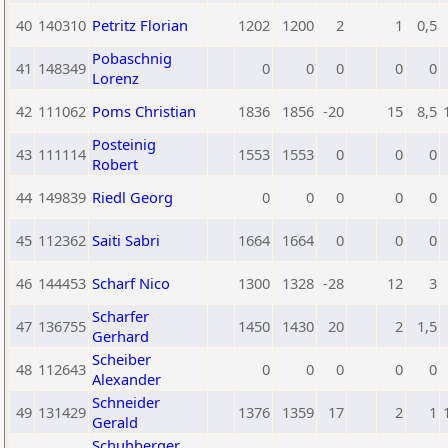
40
140310
Petritz Florian
1202
1200
2
1
0,5
Pobaschnig
41
148349
0
0
0
0
0
Lorenz
42
111062
Poms Christian
1836
1856
-20
15
8,5
Posteinig
43
111114
1553
1553
0
0
0
Robert
44
149839
Riedl Georg
0
0
0
0
0
45
112362
Saiti Sabri
1664
1664
0
0
0
46
144453
Scharf Nico
1300
1328
-28
12
3
Scharfer
47
136755
1450
1430
20
2
1,5
Gerhard
Scheiber
48
112643
0
0
0
0
0
Alexander
Schneider
49
131429
1376
1359
17
2
1
Gerald
Schuhberger