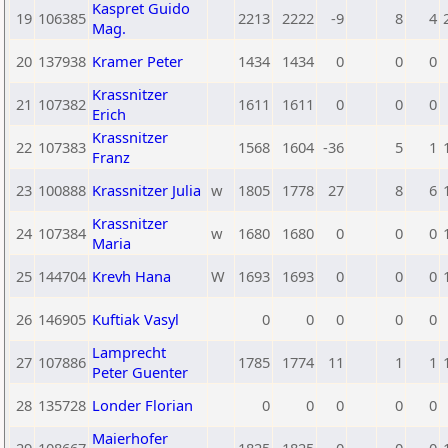
Kaspret Guido
19
106385
2213
2222
-9
8
4
Mag.
20
137938
Kramer Peter
1434
1434
0
0
0
Krassnitzer
21
107382
1611
1611
0
0
0
Erich
Krassnitzer
22
107383
1568
1604
-36
5
1
Franz
23
100888
Krassnitzer Julia
w
1805
1778
27
8
6
Krassnitzer
24
107384
w
1680
1680
0
0
0
Maria
25
144704
Krevh Hana
W
1693
1693
0
0
0
26
146905
Kuftiak Vasyl
0
0
0
0
0
Lamprecht
27
107886
1785
1774
11
1
1
Peter Guenter
28
135728
Londer Florian
0
0
0
0
0
Maierhofer