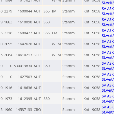
1
1984
1617621
AUT
WFM
Stamm
Knt
9058
St.Veit
SV AS
0
2279
1600044
AUT
S65
IM
Stamm
Knt
9058
St.Veit
SV AS
9
1883
1610090
AUT
S60
Stamm
Knt
9058
St.Veit
SV AS
,5
2216
1600427
AUT
S65
FM
Stamm
Knt
9058
St.Veit
SV AS
0
2095
1642626
AUT
WFM
Stamm
Knt
9058
St.Veit
SV AS
,5
2064
14610213
SLO
WFM
Stamm
Knt
9058
St.Veit
SV AS
0
0
530019834
AUT
S60
Stamm
Knt
9058
St.Veit
SV AS
0
0
1627503
AUT
Stamm
Knt
9058
St.Veit
SV AS
0
1916
1618636
AUT
Stamm
Knt
9058
St.Veit
SV AS
0
1973
1612395
AUT
S50
Stamm
Knt
9058
St.Veit
SV AS
,5
1960
14537133
CRO
Stamm
Knt
9058
St.Veit