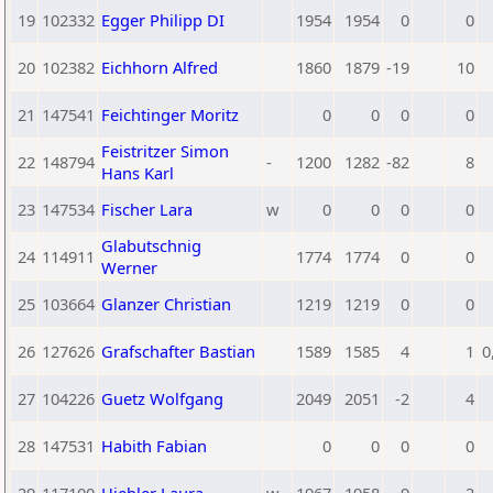
19
102332
Egger Philipp DI
1954
1954
0
0
20
102382
Eichhorn Alfred
1860
1879
-19
10
21
147541
Feichtinger Moritz
0
0
0
0
Feistritzer Simon
22
148794
-
1200
1282
-82
8
Hans Karl
23
147534
Fischer Lara
w
0
0
0
0
Glabutschnig
24
114911
1774
1774
0
0
Werner
25
103664
Glanzer Christian
1219
1219
0
0
26
127626
Grafschafter Bastian
1589
1585
4
1
0
27
104226
Guetz Wolfgang
2049
2051
-2
4
28
147531
Habith Fabian
0
0
0
0