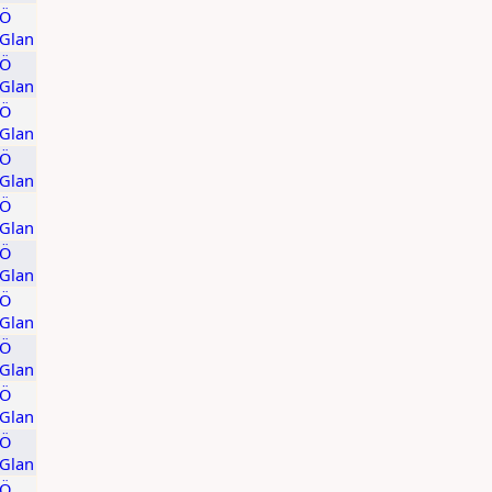
KÖ
/Glan
KÖ
/Glan
KÖ
/Glan
KÖ
/Glan
KÖ
/Glan
KÖ
/Glan
KÖ
/Glan
KÖ
/Glan
KÖ
/Glan
KÖ
/Glan
KÖ