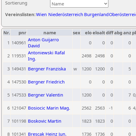
Sortierung
Vereinslisten:
Wien
Niederösterreich
Burgenland
Oberösterrei
Nr.
pnr
name
sex
elo
eloalt
diff
abg
anz
p
Anton Guijarro
1
140961
0
0
0
0
David
Antoniewski Rafal
2
119531
2498
2498
0
0
Ing.
3
149431
Bergner Franziska
w
1200
1200
0
5
4
147530
Bergner Friedrich
0
0
0
0
5
147533
Bergner Valentin
1200
0
0
7
0
6
121047
Bosiocic Marin Mag.
2562
2563
-1
6
4
7
101198
Boskovic Martin
1823
1823
0
0
8
101341
Brescak Heinz Jun.
1736
1736
0
0