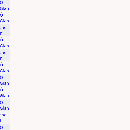
KÖ
/Glan
KÖ
/Glan
che
ch
KÖ
/Glan
che
ch
KÖ
/Glan
KÖ
/Glan
KÖ
/Glan
KÖ
/Glan
che
ch
KÖ