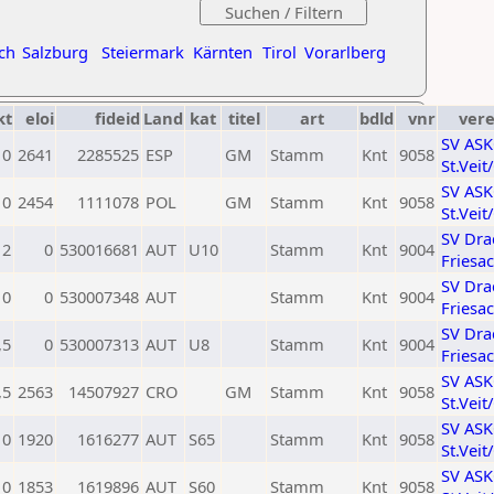
ch
Salzburg
Steiermark
Kärnten
Tirol
Vorarlberg
kt
eloi
fideid
Land
kat
titel
art
bdld
vnr
vere
SV AS
0
2641
2285525
ESP
GM
Stamm
Knt
9058
St.Veit
SV AS
0
2454
1111078
POL
GM
Stamm
Knt
9058
St.Veit
SV Dra
2
0
530016681
AUT
U10
Stamm
Knt
9004
Friesa
SV Dra
0
0
530007348
AUT
Stamm
Knt
9004
Friesa
SV Dra
,5
0
530007313
AUT
U8
Stamm
Knt
9004
Friesa
SV AS
,5
2563
14507927
CRO
GM
Stamm
Knt
9058
St.Veit
SV AS
0
1920
1616277
AUT
S65
Stamm
Knt
9058
St.Veit
SV AS
0
1853
1619896
AUT
S60
Stamm
Knt
9058