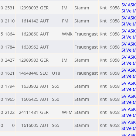
SV AS
0
2531
12993093
GER
IM
Stamm
Knt
9058
St.Veit
SV AS
0
2110
1614142
AUT
FM
Stamm
Knt
9058
St.Veit
SV AS
,5
1864
1620860
AUT
WMk
Frauengast
Knt
9058
St.Veit
SV AS
0
1784
1630962
AUT
Frauengast
Knt
9058
St.Veit
SV AS
0
2427
12989983
GER
IM
Stamm
Knt
9058
St.Veit
SV AS
0
1621
14648440
SLO
U18
Frauengast
Knt
9058
St.Veit
SV AS
0
1794
1633902
AUT
S65
Stamm
Knt
9058
St.Veit
SV AS
0
1965
1606425
AUT
S50
Stamm
Knt
9058
St.Veit
SV AS
0
2122
24111481
GER
WFM
Stamm
Knt
9058
St.Veit
SV AS
0
0
1616005
AUT
S65
Stamm
Knt
9058
St.Veit
SV AS