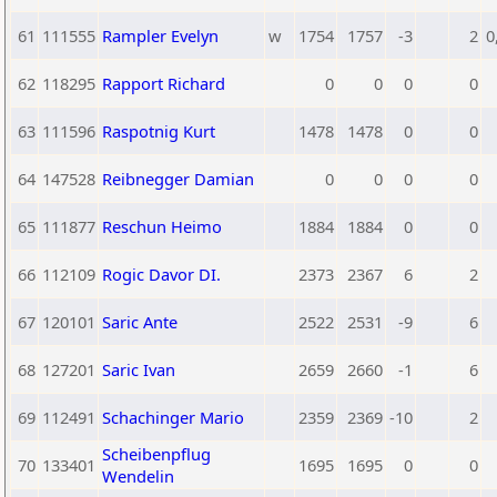
61
111555
Rampler Evelyn
w
1754
1757
-3
2
0
62
118295
Rapport Richard
0
0
0
0
63
111596
Raspotnig Kurt
1478
1478
0
0
64
147528
Reibnegger Damian
0
0
0
0
65
111877
Reschun Heimo
1884
1884
0
0
66
112109
Rogic Davor DI.
2373
2367
6
2
67
120101
Saric Ante
2522
2531
-9
6
68
127201
Saric Ivan
2659
2660
-1
6
69
112491
Schachinger Mario
2359
2369
-10
2
Scheibenpflug
70
133401
1695
1695
0
0
Wendelin