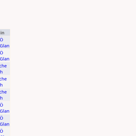
in
KÖ
/Glan
KÖ
/Glan
che
ch
che
ch
che
ch
KÖ
/Glan
KÖ
/Glan
KÖ