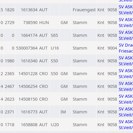
SV AS
,5
1820
1613634
AUT
Frauengast
Knt
9058
St.Veit
SV AS
0
2729
738590
HUN
GM
Stamm
Knt
9058
St.Veit
SV AS
0
0
1664174
AUT
S65
Stamm
Knt
9058
St.Veit
SV Dra
0
0
530007364
AUT
U16
Stamm
Knt
9004
Friesa
SV AS
0
1980
1616340
AUT
S50
Stamm
Knt
9058
St.Veit
SV AS
2
2365
14501228
CRO
S50
GM
Stamm
Knt
9058
St.Veit
SV AS
4
2467
14506254
CRO
GM
Stamm
Knt
9058
St.Veit
SV AS
4
2623
14508150
CRO
GM
Stamm
Knt
9058
St.Veit
SV AS
0
2371
1616773
AUT
IM
Stamm
Knt
9058
St.Veit
SV AS
0
1718
1658808
AUT
U20
Stamm
Knt
9058
St.Veit