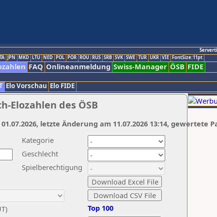
Servert
TA
JPN
MKD
LTU
NED
POL
POR
ROU
RUS
SRB
SVK
SWE
TUR
UKR
VIE
FontSize:11pt
ozahlen
FAQ
Onlineanmeldung
Swiss-Manager
ÖSB
FIDE
T
Elo Vorschau
Elo FIDE
ch-Elozahlen des ÖSB
 01.07.2026, letzte Änderung am 11.07.2026 13:14, gewertete P
Kategorie
Geschlecht
Spielberechtigung
Top 100
UT)