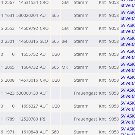
4
2567
14531534
CRO
GM
Stamm
Knt
9058
St.Veit
SV AS
4
1631
530020204
AUT
S65
Stamm
Knt
9058
St.Veit
SV AS
,5
2553
14509792
CRO
GM
Stamm
Knt
9058
St.Veit
SV AS
0
2301
14600315
SLO
S65
IM
Stamm
Knt
9058
St.Veit
SV AS
0
0
1655752
AUT
U20
Stamm
Knt
9058
St.Veit
SV AS
1
2065
1604732
AUT
S65
MK
Stamm
Knt
9058
St.Veit
SV AS
,5
2008
14573016
CRO
U20
Stamm
Knt
9058
St.Veit
SV AS
1
1423
530000130
AUT
Frauengast
Knt
9058
St.Veit
SV AS
0
0
1696327
AUT
U20
Stamm
Knt
9058
St.Veit
SV AS
1
1789
12520780
IRI
Frauengast
Knt
9058
St.Veit
SV AS
6
1971
1610848
AUT
S60
Stamm
Knt
9058
St.Veit