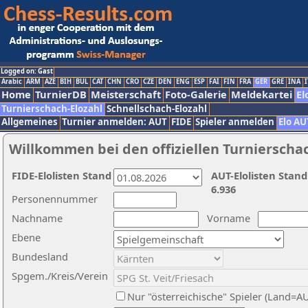
Logged on: Gast
Arabic
ARM
AZE
BIH
BUL
CAT
CHN
CRO
CZE
DEN
ENG
ESP
FAI
FIN
FRA
GER
GRE
INA
I
Home
TurnierDB
Meisterschaft
Foto-Galerie
Meldekartei
El
Turnierschach-Elozahl
Schnellschach-Elozahl
Allgemeines
Turnier anmelden: AUT
FIDE
Spieler anmelden
Elo AU
Willkommen bei den offiziellen Turnierscha
FIDE-Elolisten Stand
AUT-Elolisten Stand
6.936
Personennummer
Nachname
Vorname
Ebene
Bundesland
Spgem./Kreis/Verein
Nur "österreichische" Spieler (Land=A