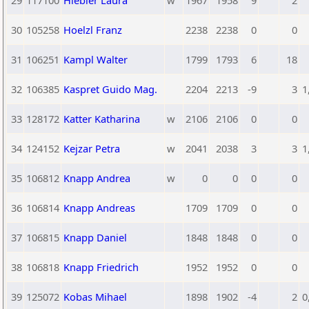
29
117100
Hiebler Laura
w
1967
1958
9
2
30
105258
Hoelzl Franz
2238
2238
0
0
31
106251
Kampl Walter
1799
1793
6
18
32
106385
Kaspret Guido Mag.
2204
2213
-9
3
1
33
128172
Katter Katharina
w
2106
2106
0
0
34
124152
Kejzar Petra
w
2041
2038
3
3
1
35
106812
Knapp Andrea
w
0
0
0
0
36
106814
Knapp Andreas
1709
1709
0
0
37
106815
Knapp Daniel
1848
1848
0
0
38
106818
Knapp Friedrich
1952
1952
0
0
39
125072
Kobas Mihael
1898
1902
-4
2
0