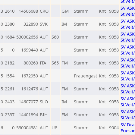
St.Veit
SV AS
3
2610
14506688
CRO
GM
Stamm
Knt
9058
St.Veit
SV AS
0
2380
322890
SVK
IM
Stamm
Knt
9058
St.Veit
SV AS
0
1684
530002656
AUT
S60
Stamm
Knt
9058
St.Veit
SV AS
,5
0
1699440
AUT
Stamm
Knt
9058
St.Veit
SV AS
0
2182
800260
ITA
S65
FM
Stamm
Knt
9058
St.Veit
SV AS
,5
1554
1672959
AUT
Frauengast
Knt
9058
St.Veit
SV AS
,5
2261
1612476
AUT
FM
Stamm
Knt
9058
St.Veit
SV AS
0
2403
14607077
SLO
IM
Stamm
Knt
9058
St.Veit
SV AS
0
2337
14401894
BIH
FM
Stamm
Knt
9058
St.Veit
SV Dra
6
0
530004381
AUT
U8
Stamm
Knt
9004
Friesa