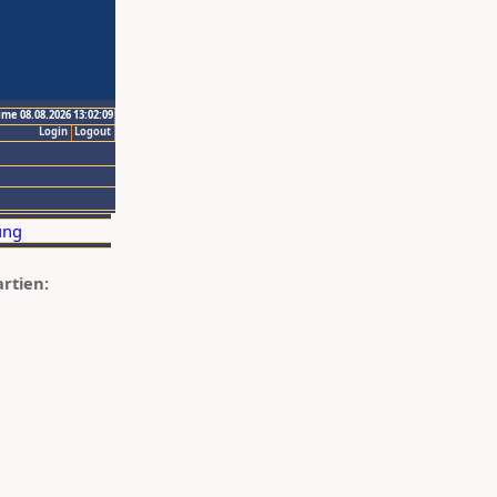
ime 08.08.2026 13:02:09
Login
Logout
artien: