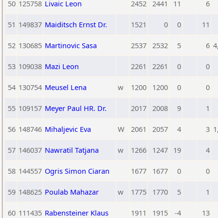
50
125758
Livaic Leon
2452
2441
11
6
51
149837
Maiditsch Ernst Dr.
1521
0
0
11
52
130685
Martinovic Sasa
2537
2532
5
6
4
53
109038
Mazi Leon
2261
2261
0
0
54
130754
Meusel Lena
w
1200
1200
0
0
55
109157
Meyer Paul HR. Dr.
2017
2008
9
1
56
148746
Mihaljevic Eva
W
2061
2057
4
3
1
57
146037
Nawratil Tatjana
w
1266
1247
19
4
58
144557
Ogris Simon Ciaran
1677
1677
0
0
59
148625
Poulab Mahazar
w
1775
1770
5
1
60
111435
Rabensteiner Klaus
1911
1915
-4
13