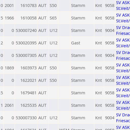
SV AS
0
2001
1610783
AUT
S50
Stamm
Knt
9058
St.Veit
SV AS
5
1966
1610058
AUT
S65
Stamm
Knt
9058
St.Veit
SV Dra
0
0
530007240
AUT
U12
Stamm
Knt
9004
Friesa
SV AS
2
0
530020395
AUT
U12
Gast
Knt
9058
St.Veit
SV Dra
0
0
530007305
AUT
U12
Stamm
Knt
9004
Friesa
SV AS
0
1869
1603973
AUT
S50
Stamm
Knt
9058
St.Veit
SV AS
0
0
1622021
AUT
S50
Stamm
Knt
9058
St.Veit
SV AS
,5
0
1679481
AUT
Stamm
Knt
9058
St.Veit
SV AS
1
2061
1625535
AUT
Stamm
Knt
9058
St.Veit
SV Dra
0
0
530007330
AUT
U12
Stamm
Knt
9004
Friesa
SV AS