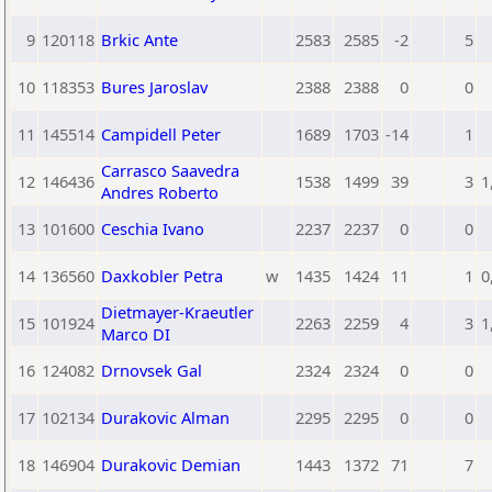
9
120118
Brkic Ante
2583
2585
-2
5
10
118353
Bures Jaroslav
2388
2388
0
0
11
145514
Campidell Peter
1689
1703
-14
1
Carrasco Saavedra
12
146436
1538
1499
39
3
1
Andres Roberto
13
101600
Ceschia Ivano
2237
2237
0
0
14
136560
Daxkobler Petra
w
1435
1424
11
1
0
Dietmayer-Kraeutler
15
101924
2263
2259
4
3
1
Marco DI
16
124082
Drnovsek Gal
2324
2324
0
0
17
102134
Durakovic Alman
2295
2295
0
0
18
146904
Durakovic Demian
1443
1372
71
7