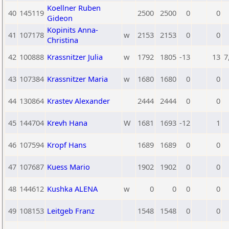
Koellner Ruben
40
145119
2500
2500
0
0
Gideon
Kopinits Anna-
41
107178
w
2153
2153
0
0
Christina
42
100888
Krassnitzer Julia
w
1792
1805
-13
13
7
43
107384
Krassnitzer Maria
w
1680
1680
0
0
44
130864
Krastev Alexander
2444
2444
0
0
45
144704
Krevh Hana
W
1681
1693
-12
1
46
107594
Kropf Hans
1689
1689
0
0
47
107687
Kuess Mario
1902
1902
0
0
48
144612
Kushka ALENA
w
0
0
0
0
49
108153
Leitgeb Franz
1548
1548
0
0