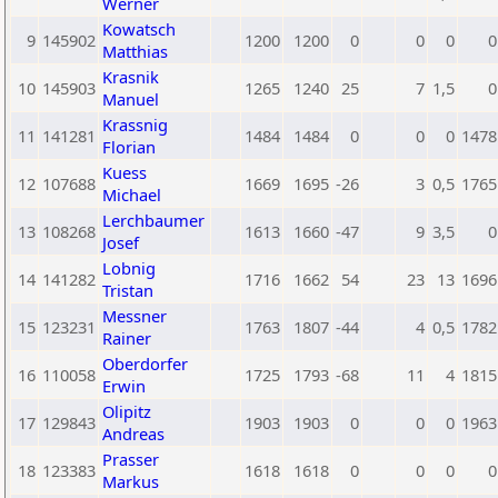
Werner
Kowatsch
9
145902
1200
1200
0
0
0
0
Matthias
Krasnik
10
145903
1265
1240
25
7
1,5
0
Manuel
Krassnig
11
141281
1484
1484
0
0
0
1478
Florian
Kuess
12
107688
1669
1695
-26
3
0,5
1765
Michael
Lerchbaumer
13
108268
1613
1660
-47
9
3,5
0
Josef
Lobnig
14
141282
1716
1662
54
23
13
1696
Tristan
Messner
15
123231
1763
1807
-44
4
0,5
1782
Rainer
Oberdorfer
16
110058
1725
1793
-68
11
4
1815
Erwin
Olipitz
17
129843
1903
1903
0
0
0
1963
Andreas
Prasser
18
123383
1618
1618
0
0
0
0
Markus