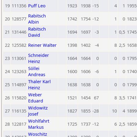
19
111356
Puff Leo
1923
1938
-15
4
1
1955
Rabitsch
20
128577
1742
1754
-12
1
0
1823
Albin
Rabitsch
21
131446
1694
1697
-3
1
0,5
1745
David
22
125582
Reiner Walter
1398
1402
-4
8
2,5
1658
Schneider
23
113061
1664
1664
0
0
0
1795
Heinz
Söllei
24
123263
1600
1606
-6
1
0
1740
Andreas
Thaler Karl
25
114897
1638
1638
0
0
0
1799
Heinz
Weber
26
115820
1521
1454
67
8
3,5
1741
Eduard
Widowitz
27
116135
1827
1855
-28
10
4
1899
Josef
Wohlfahrt
28
122817
1725
1737
-12
6
2,5
1859
Markus
Woschitz