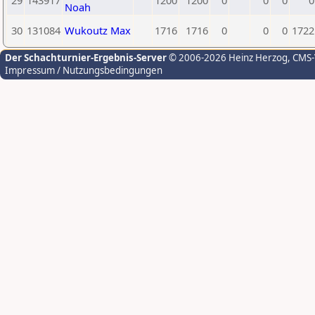
29
143917
1200
1200
0
0
0
0
Noah
30
131084
Wukoutz Max
1716
1716
0
0
0
1722
Der Schachturnier-Ergebnis-Server
© 2006-2026 Heinz Herzog
, CMS
Impressum / Nutzungsbedingungen