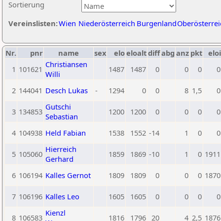
Sortierung
Vereinslisten:
Wien
Niederösterreich
Burgenland
Oberösterrei
Nr.
pnr
name
sex
elo
eloalt
diff
abg
anz
pkt
eloi
Christiansen
1
101621
1487
1487
0
0
0
0
Willi
2
144041
Desch Lukas
-
1294
0
0
8
1,5
0
Gutschi
3
134853
1200
1200
0
0
0
0
Sebastian
4
104938
Held Fabian
1538
1552
-14
1
0
0
Hierreich
5
105060
1859
1869
-10
1
0
1911
Gerhard
6
106194
Kalles Gernot
1809
1809
0
0
0
1870
7
106196
Kalles Leo
1605
1605
0
0
0
0
Kienzl
8
106583
1816
1796
20
4
2,5
1876