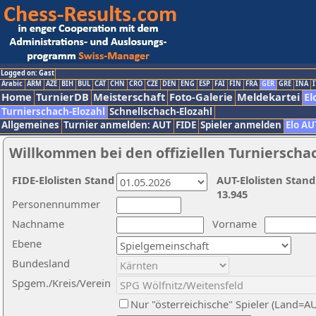
Logged on: Gast
Arabic
ARM
AZE
BIH
BUL
CAT
CHN
CRO
CZE
DEN
ENG
ESP
FAI
FIN
FRA
GER
GRE
INA
I
Home
TurnierDB
Meisterschaft
Foto-Galerie
Meldekartei
El
Turnierschach-Elozahl
Schnellschach-Elozahl
Allgemeines
Turnier anmelden: AUT
FIDE
Spieler anmelden
Elo AU
Willkommen bei den offiziellen Turnierscha
FIDE-Elolisten Stand
AUT-Elolisten Stand
13.945
Personennummer
Nachname
Vorname
Ebene
Bundesland
Spgem./Kreis/Verein
Nur "österreichische" Spieler (Land=A