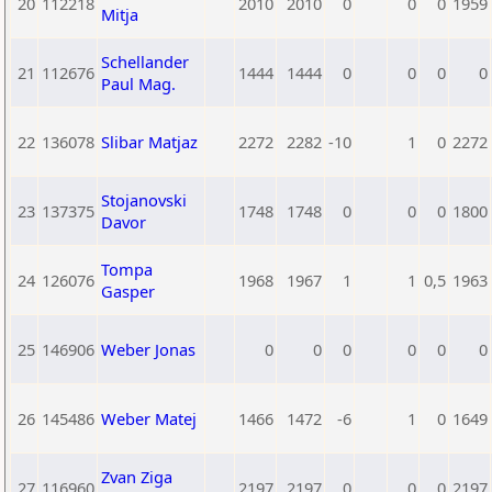
20
112218
2010
2010
0
0
0
1959
Mitja
Schellander
21
112676
1444
1444
0
0
0
0
Paul Mag.
22
136078
Slibar Matjaz
2272
2282
-10
1
0
2272
Stojanovski
23
137375
1748
1748
0
0
0
1800
Davor
Tompa
24
126076
1968
1967
1
1
0,5
1963
Gasper
25
146906
Weber Jonas
0
0
0
0
0
0
26
145486
Weber Matej
1466
1472
-6
1
0
1649
Zvan Ziga
27
116960
2197
2197
0
0
0
2197