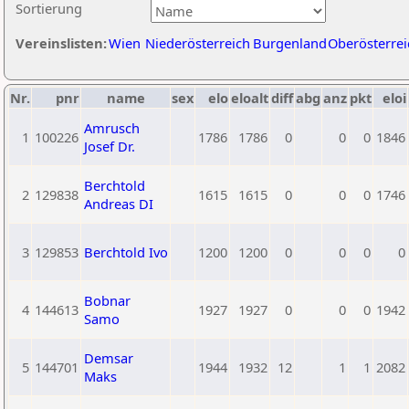
Sortierung
Vereinslisten:
Wien
Niederösterreich
Burgenland
Oberösterrei
Nr.
pnr
name
sex
elo
eloalt
diff
abg
anz
pkt
eloi
Amrusch
1
100226
1786
1786
0
0
0
1846
Josef Dr.
Berchtold
2
129838
1615
1615
0
0
0
1746
Andreas DI
3
129853
Berchtold Ivo
1200
1200
0
0
0
0
Bobnar
4
144613
1927
1927
0
0
0
1942
Samo
Demsar
5
144701
1944
1932
12
1
1
2082
Maks