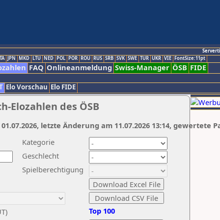
Servert
TA
JPN
MKD
LTU
NED
POL
POR
ROU
RUS
SRB
SVK
SWE
TUR
UKR
VIE
FontSize:11pt
ozahlen
FAQ
Onlineanmeldung
Swiss-Manager
ÖSB
FIDE
T
Elo Vorschau
Elo FIDE
ch-Elozahlen des ÖSB
 01.07.2026, letzte Änderung am 11.07.2026 13:14, gewertete P
Kategorie
Geschlecht
Spielberechtigung
Top 100
UT)