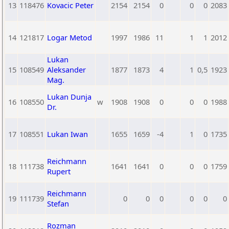
13
118476
Kovacic Peter
2154
2154
0
0
0
2083
14
121817
Logar Metod
1997
1986
11
1
1
2012
Lukan
15
108549
Aleksander
1877
1873
4
1
0,5
1923
Mag.
Lukan Dunja
16
108550
w
1908
1908
0
0
0
1988
Dr.
17
108551
Lukan Iwan
1655
1659
-4
1
0
1735
Reichmann
18
111738
1641
1641
0
0
0
1759
Rupert
Reichmann
19
111739
0
0
0
0
0
0
Stefan
Rozman