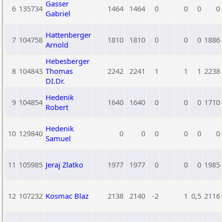
Gasser
6
135734
1464
1464
0
0
0
0
Gabriel
Hattenberger
7
104758
1810
1810
0
0
0
1886
Arnold
Hebesberger
8
104843
Thomas
2242
2241
1
1
1
2238
DI.Dr.
Hedenik
9
104854
1640
1640
0
0
0
1710
Robert
Hedenik
10
129840
0
0
0
0
0
0
Samuel
11
105985
Jeraj Zlatko
1977
1977
0
0
0
1985
12
107232
Kosmac Blaz
2138
2140
-2
1
0,5
2116