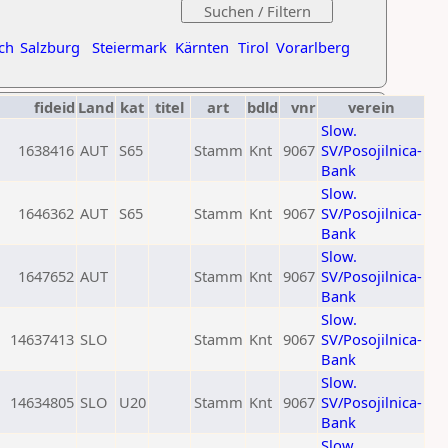
ch
Salzburg
Steiermark
Kärnten
Tirol
Vorarlberg
fideid
Land
kat
titel
art
bdld
vnr
verein
Slow.
1638416
AUT
S65
Stamm
Knt
9067
SV/Posojilnica-
Bank
Slow.
1646362
AUT
S65
Stamm
Knt
9067
SV/Posojilnica-
Bank
Slow.
1647652
AUT
Stamm
Knt
9067
SV/Posojilnica-
Bank
Slow.
14637413
SLO
Stamm
Knt
9067
SV/Posojilnica-
Bank
Slow.
14634805
SLO
U20
Stamm
Knt
9067
SV/Posojilnica-
Bank
Slow.