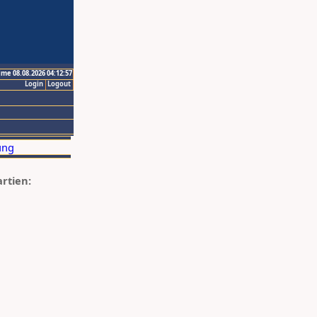
ime 08.08.2026 04:12:57
Login
Logout
artien: