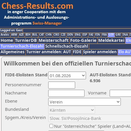
Logged on: Gast
Arabic
ARM
AZE
BIH
BUL
CAT
CHN
CRO
CZE
DEN
ENG
ESP
FAI
FIN
FRA
GER
GRE
INA
I
Home
TurnierDB
Meisterschaft
Foto-Galerie
Meldekartei
El
Turnierschach-Elozahl
Schnellschach-Elozahl
Allgemeines
Turnier anmelden: AUT
FIDE
Spieler anmelden
Elo AU
Willkommen bei den offiziellen Turnierscha
FIDE-Elolisten Stand
AUT-Elolisten Stand
6.936
Personennummer
Nachname
Vorname
Ebene
Bundesland
Spgem./Kreis/Verein
Nur "österreichische" Spieler (Land=A