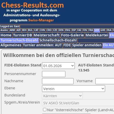
Logged on: Gast
Arabic
ARM
AZE
BIH
BUL
CAT
CHN
CRO
CZE
DEN
ENG
ESP
FAI
FIN
FRA
GER
GRE
INA
I
Home
TurnierDB
Meisterschaft
Foto-Galerie
Meldekartei
El
Turnierschach-Elozahl
Schnellschach-Elozahl
Allgemeines
Turnier anmelden: AUT
FIDE
Spieler anmelden
Elo AU
Willkommen bei den offiziellen Turnierscha
FIDE-Elolisten Stand
AUT-Elolisten Stand
13.945
Personennummer
Nachname
Vorname
Ebene
Bundesland
Spgem./Kreis/Verein
Nur "österreichische" Spieler (Land=A