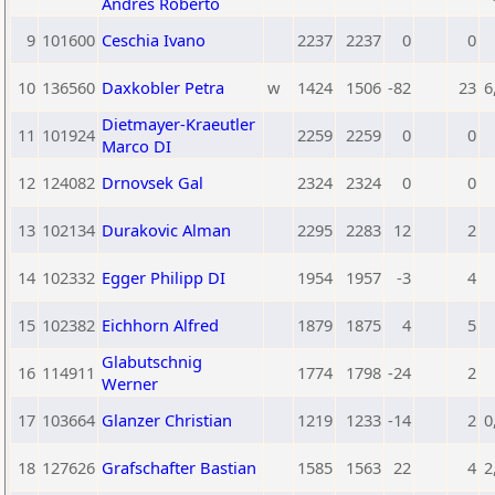
Andres Roberto
9
101600
Ceschia Ivano
2237
2237
0
0
10
136560
Daxkobler Petra
w
1424
1506
-82
23
6
Dietmayer-Kraeutler
11
101924
2259
2259
0
0
Marco DI
12
124082
Drnovsek Gal
2324
2324
0
0
13
102134
Durakovic Alman
2295
2283
12
2
14
102332
Egger Philipp DI
1954
1957
-3
4
15
102382
Eichhorn Alfred
1879
1875
4
5
Glabutschnig
16
114911
1774
1798
-24
2
Werner
17
103664
Glanzer Christian
1219
1233
-14
2
0
18
127626
Grafschafter Bastian
1585
1563
22
4
2