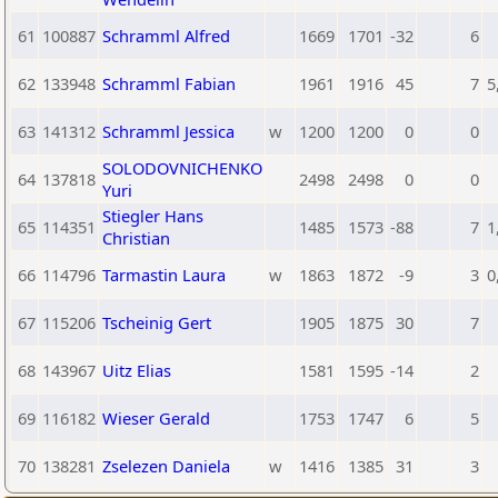
61
100887
Schramml Alfred
1669
1701
-32
6
62
133948
Schramml Fabian
1961
1916
45
7
5
63
141312
Schramml Jessica
w
1200
1200
0
0
SOLODOVNICHENKO
64
137818
2498
2498
0
0
Yuri
Stiegler Hans
65
114351
1485
1573
-88
7
1
Christian
66
114796
Tarmastin Laura
w
1863
1872
-9
3
0
67
115206
Tscheinig Gert
1905
1875
30
7
68
143967
Uitz Elias
1581
1595
-14
2
69
116182
Wieser Gerald
1753
1747
6
5
70
138281
Zselezen Daniela
w
1416
1385
31
3