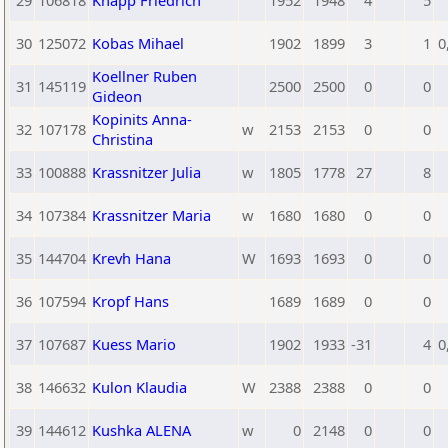
29
106818
Knapp Friedrich
1952
1948
4
5
30
125072
Kobas Mihael
1902
1899
3
1
0
Koellner Ruben
31
145119
2500
2500
0
0
Gideon
Kopinits Anna-
32
107178
w
2153
2153
0
0
Christina
33
100888
Krassnitzer Julia
w
1805
1778
27
8
34
107384
Krassnitzer Maria
w
1680
1680
0
0
35
144704
Krevh Hana
W
1693
1693
0
0
36
107594
Kropf Hans
1689
1689
0
0
37
107687
Kuess Mario
1902
1933
-31
4
0
38
146632
Kulon Klaudia
W
2388
2388
0
0
39
144612
Kushka ALENA
w
0
2148
0
0