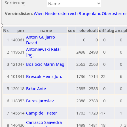
Sortierung
Vereinslisten:
Wien
Niederösterreich
Burgenland
Oberösterrei
Nr.
pnr
name
sex
elo
eloalt
diff
abg
anz
p
Anton Guijarro
1
140961
0
0
0
0
David
Antoniewski Rafal
2
119531
2498
2498
0
0
Ing.
3
121047
Bosiocic Marin Mag.
2563
2563
0
0
4
101341
Brescak Heinz Jun.
1736
1714
22
6
5
120118
Brkic Ante
2585
2585
0
0
6
118353
Bures Jaroslav
2388
2388
0
0
7
145514
Campidell Peter
1703
1720
-17
1
Carrasco Saavedra
8
146436
1499
1481
18
7
3