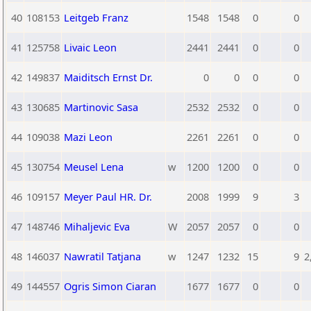
40
108153
Leitgeb Franz
1548
1548
0
0
41
125758
Livaic Leon
2441
2441
0
0
42
149837
Maiditsch Ernst Dr.
0
0
0
0
43
130685
Martinovic Sasa
2532
2532
0
0
44
109038
Mazi Leon
2261
2261
0
0
45
130754
Meusel Lena
w
1200
1200
0
0
46
109157
Meyer Paul HR. Dr.
2008
1999
9
3
47
148746
Mihaljevic Eva
W
2057
2057
0
0
48
146037
Nawratil Tatjana
w
1247
1232
15
9
2
49
144557
Ogris Simon Ciaran
1677
1677
0
0