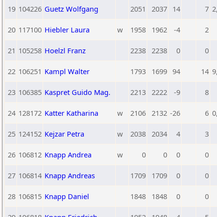
19
104226
Guetz Wolfgang
2051
2037
14
7
2
20
117100
Hiebler Laura
w
1958
1962
-4
2
21
105258
Hoelzl Franz
2238
2238
0
0
22
106251
Kampl Walter
1793
1699
94
14
9
23
106385
Kaspret Guido Mag.
2213
2222
-9
8
24
128172
Katter Katharina
w
2106
2132
-26
6
0
25
124152
Kejzar Petra
w
2038
2034
4
3
26
106812
Knapp Andrea
w
0
0
0
0
27
106814
Knapp Andreas
1709
1709
0
0
28
106815
Knapp Daniel
1848
1848
0
0