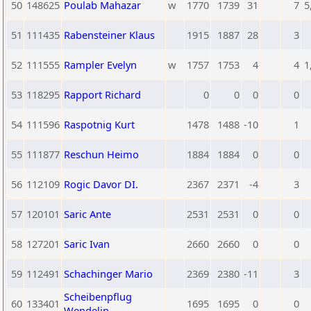
50
148625
Poulab Mahazar
w
1770
1739
31
7
5
51
111435
Rabensteiner Klaus
1915
1887
28
3
52
111555
Rampler Evelyn
w
1757
1753
4
4
1
53
118295
Rapport Richard
0
0
0
0
54
111596
Raspotnig Kurt
1478
1488
-10
1
55
111877
Reschun Heimo
1884
1884
0
0
56
112109
Rogic Davor DI.
2367
2371
-4
3
57
120101
Saric Ante
2531
2531
0
0
58
127201
Saric Ivan
2660
2660
0
0
59
112491
Schachinger Mario
2369
2380
-11
3
Scheibenpflug
60
133401
1695
1695
0
0
Wendelin