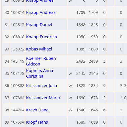
29
106812
Knapp Andrea
w
0
0
0
0
30
106814
Knapp Andreas
1709
1709
0
0
31
106815
Knapp Daniel
1848
1848
0
0
32
106818
Knapp Friedrich
1950
1950
0
0
33
125072
Kobas Mihael
1889
1889
0
0
Koellner Ruben
34
145119
2492
2489
3
3
Gideon
Kopinits Anna-
35
107178
w
2145
2145
0
0
Christina
36
100888
Krassnitzer Julia
w
1825
1834
-9
7
3
37
107384
Krassnitzer Maria
w
1680
1678
2
1
0
38
144704
Krevh Hana
W
1640
1646
-6
1
39
107594
Kropf Hans
1689
1689
0
0