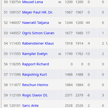
50
130754
Meusel Lena
w
1200
1200
0
0
51
109157
Meyer Paul HR. Dr.
1967
1967
0
0
52
146037
Nawratil Tatjana
w
1244
1200
44
6
53
144557
Ogris Simon Ciaran
1677
1660
17
1
54
111435
Rabensteiner Klaus
1918
1914
4
2
1
55
111555
Rampler Evelyn
w
1749
1762
-13
2
56
118295
Rapport Richard
0
0
0
0
57
111596
Raspotnig Kurt
1488
1488
0
0
58
111877
Reschun Heimo
1884
1884
0
0
59
112109
Rogic Davor DI.
2371
2379
-8
3
60
120101
Saric Ante
2528
2526
2
6