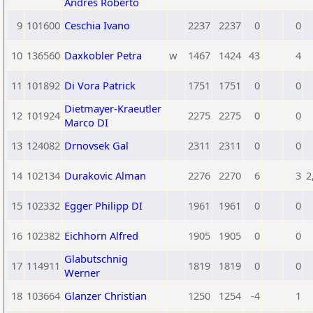
Andres Roberto
9
101600
Ceschia Ivano
2237
2237
0
0
10
136560
Daxkobler Petra
w
1467
1424
43
4
11
101892
Di Vora Patrick
1751
1751
0
0
Dietmayer-Kraeutler
12
101924
2275
2275
0
0
Marco DI
13
124082
Drnovsek Gal
2311
2311
0
0
14
102134
Durakovic Alman
2276
2270
6
3
2
15
102332
Egger Philipp DI
1961
1961
0
0
16
102382
Eichhorn Alfred
1905
1905
0
0
Glabutschnig
17
114911
1819
1819
0
0
Werner
18
103664
Glanzer Christian
1250
1254
-4
1