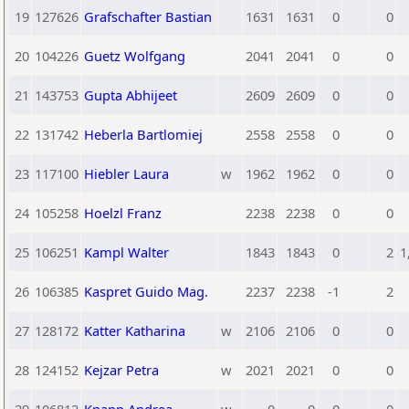
19
127626
Grafschafter Bastian
1631
1631
0
0
20
104226
Guetz Wolfgang
2041
2041
0
0
21
143753
Gupta Abhijeet
2609
2609
0
0
22
131742
Heberla Bartlomiej
2558
2558
0
0
23
117100
Hiebler Laura
w
1962
1962
0
0
24
105258
Hoelzl Franz
2238
2238
0
0
25
106251
Kampl Walter
1843
1843
0
2
1
26
106385
Kaspret Guido Mag.
2237
2238
-1
2
27
128172
Katter Katharina
w
2106
2106
0
0
28
124152
Kejzar Petra
w
2021
2021
0
0