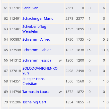
61
127201
Saric Ivan
2661
0
0
6
62
112491
Schachinger Mario
2378
2377
1
3
Scheibenpflug
63
133401
1695
1695
0
0
Wendelin
64
100887
Schramml Alfred
1730
1735
-5
5
3
65
133948
Schramml Fabian
1823
1838
-15
13
4
66
141312
Schramml Jessica
w
1200
1200
0
0
SOLODOVNICHENKO
67
137818
2498
2498
0
0
Yuri
Stiegler Hans
68
114351
1566
1560
6
1
0
Christian
69
114796
Tarmastin Laura
w
1872
1872
0
0
70
115206
Tscheinig Gert
1854
1855
-1
1
0