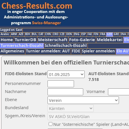
Logged on: Gast
Arabic
ARM
AZE
BIH
BUL
CAT
CHN
CRO
CZE
DEN
ENG
ESP
FAI
FIN
FRA
GER
GRE
INA
I
Home
TurnierDB
Meisterschaft
Foto-Galerie
Meldekartei
El
Turnierschach-Elozahl
Schnellschach-Elozahl
Allgemeines
Turnier anmelden: AUT
FIDE
Spieler anmelden
Elo AU
Willkommen bei den offiziellen Turnierscha
FIDE-Elolisten Stand
AUT-Elolisten Stand
7.518
Personennummer
Nachname
Vorname
Ebene
Bundesland
Spgem./Kreis/Verein
Nur "österreichische" Spieler (Land=A