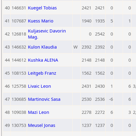
40
146631
Kuegel Tobias
2421
2421
0
0
41
107687
Kuess Mario
1940
1935
5
1
Kuljasevic Davorin
42
126818
0
2542
0
0
Mag.
43
146632
Kulon Klaudia
W
2392
2392
0
0
44
144612
Kushka ALENA
2148
2148
0
0
45
108153
Leitgeb Franz
1562
1562
0
0
46
125758
Livaic Leon
2431
2430
1
6
3
47
130685
Martinovic Sasa
2530
2536
-6
6
48
109038
Mazi Leon
2278
2272
6
3
2
49
130753
Meusel Jonas
1237
1237
0
0