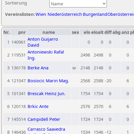
Sortierung
Vereinslisten:
Wien
Niederösterreich
Burgenland
Oberösterrei
Nr.
pnr
name
sex
elo
eloalt
diff
abg
anz
p
Anton Guijarro
1
140961
0
0
0
0
David
Antoniewski Rafal
2
119531
2498
2498
0
0
Ing.
3
136178
Berke Ana
w
2148
2148
0
0
4
121047
Bosiocic Marin Mag.
2568
2588
-20
6
5
101341
Brescak Heinz Jun.
1754
1754
0
0
6
120118
Brkic Ante
2576
2570
6
6
7
145514
Campidell Peter
1724
1724
0
0
Carrasco Saavedra
8
146436
1534
1546
-12
1