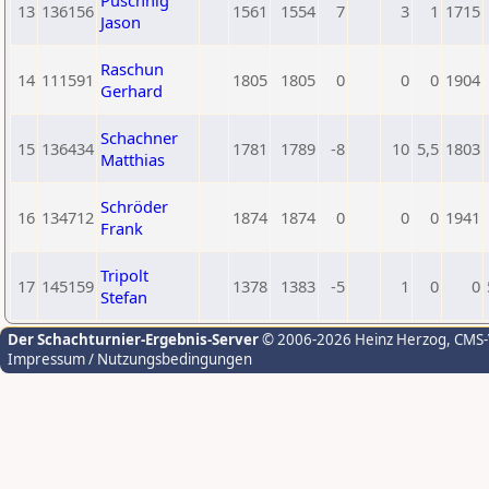
Puschnig
13
136156
1561
1554
7
3
1
1715
Jason
Raschun
14
111591
1805
1805
0
0
0
1904
Gerhard
Schachner
15
136434
1781
1789
-8
10
5,5
1803
Matthias
Schröder
16
134712
1874
1874
0
0
0
1941
Frank
Tripolt
17
145159
1378
1383
-5
1
0
0
Stefan
Der Schachturnier-Ergebnis-Server
© 2006-2026 Heinz Herzog
, CMS
Impressum / Nutzungsbedingungen