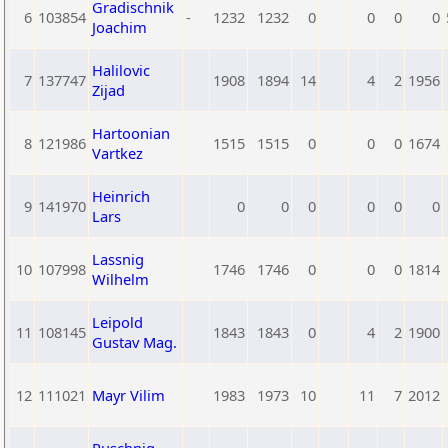
Gradischnik
6
103854
-
1232
1232
0
0
0
0
Joachim
Halilovic
7
137747
1908
1894
14
4
2
1956
Zijad
Hartoonian
8
121986
1515
1515
0
0
0
1674
Vartkez
Heinrich
9
141970
0
0
0
0
0
0
Lars
Lassnig
10
107998
1746
1746
0
0
0
1814
Wilhelm
Leipold
11
108145
1843
1843
0
4
2
1900
Gustav Mag.
12
111021
Mayr Vilim
1983
1973
10
11
7
2012