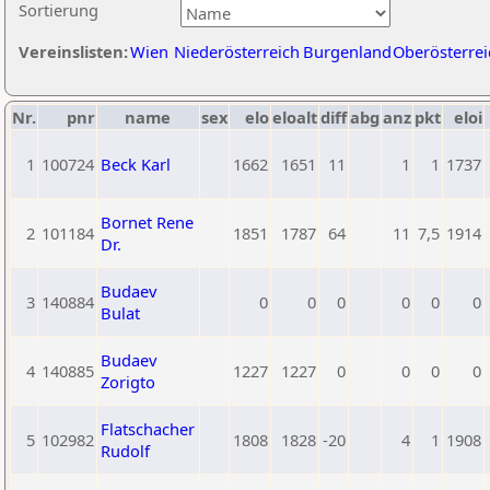
Sortierung
Vereinslisten:
Wien
Niederösterreich
Burgenland
Oberösterrei
Nr.
pnr
name
sex
elo
eloalt
diff
abg
anz
pkt
eloi
1
100724
Beck Karl
1662
1651
11
1
1
1737
Bornet Rene
2
101184
1851
1787
64
11
7,5
1914
Dr.
Budaev
3
140884
0
0
0
0
0
0
Bulat
Budaev
4
140885
1227
1227
0
0
0
0
Zorigto
Flatschacher
5
102982
1808
1828
-20
4
1
1908
Rudolf