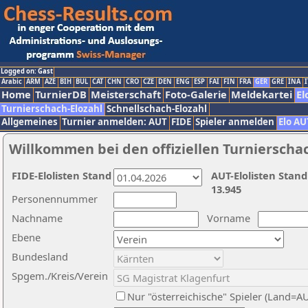
Logged on: Gast
Arabic
ARM
AZE
BIH
BUL
CAT
CHN
CRO
CZE
DEN
ENG
ESP
FAI
FIN
FRA
GER
GRE
INA
I
Home
TurnierDB
Meisterschaft
Foto-Galerie
Meldekartei
El
Turnierschach-Elozahl
Schnellschach-Elozahl
Allgemeines
Turnier anmelden: AUT
FIDE
Spieler anmelden
Elo AU
Willkommen bei den offiziellen Turnierscha
FIDE-Elolisten Stand
AUT-Elolisten Stand
13.945
Personennummer
Nachname
Vorname
Ebene
Bundesland
Spgem./Kreis/Verein
Nur "österreichische" Spieler (Land=A