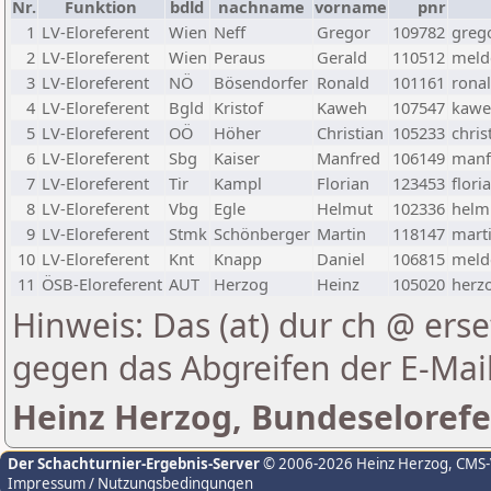
Nr.
Funktion
bdld
nachname
vorname
pnr
1
LV-Eloreferent
Wien
Neff
Gregor
109782
greg
2
LV-Eloreferent
Wien
Peraus
Gerald
110512
melde
3
LV-Eloreferent
NÖ
Bösendorfer
Ronald
101161
rona
4
LV-Eloreferent
Bgld
Kristof
Kaweh
107547
kawe
5
LV-Eloreferent
OÖ
Höher
Christian
105233
chris
6
LV-Eloreferent
Sbg
Kaiser
Manfred
106149
manf
7
LV-Eloreferent
Tir
Kampl
Florian
123453
flori
8
LV-Eloreferent
Vbg
Egle
Helmut
102336
helmu
9
LV-Eloreferent
Stmk
Schönberger
Martin
118147
marti
10
LV-Eloreferent
Knt
Knapp
Daniel
106815
melde
11
ÖSB-Eloreferent
AUT
Herzog
Heinz
105020
herzo
Hinweis: Das (at) dur ch @ erse
gegen das Abgreifen der E-Ma
Heinz Herzog, Bundeselorefe
Der Schachturnier-Ergebnis-Server
© 2006-2026 Heinz Herzog
, CMS
Impressum / Nutzungsbedingungen