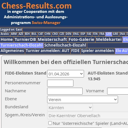
Logged on: Gast
Arabic
ARM
AZE
BIH
BUL
CAT
CHN
CRO
CZE
DEN
ENG
ESP
FAI
FIN
FRA
GER
GRE
INA
I
Home
TurnierDB
Meisterschaft
Foto-Galerie
Meldekartei
El
Turnierschach-Elozahl
Schnellschach-Elozahl
Allgemeines
Turnier anmelden: AUT
FIDE
Spieler anmelden
Elo AU
Willkommen bei den offiziellen Turnierscha
FIDE-Elolisten Stand
AUT-Elolisten Stand
13.945
Personennummer
Nachname
Vorname
Ebene
Bundesland
Spgem./Kreis/Verein
Nur "österreichische" Spieler (Land=A