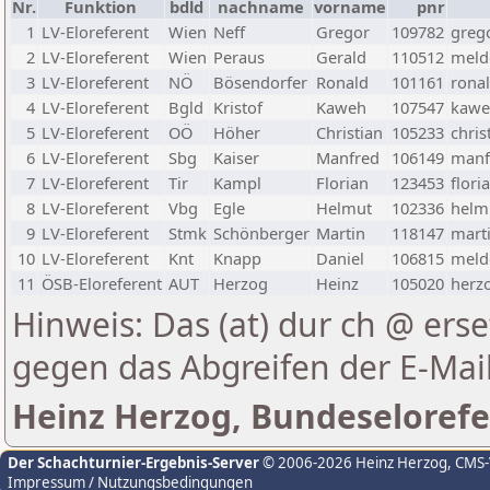
Nr.
Funktion
bdld
nachname
vorname
pnr
1
LV-Eloreferent
Wien
Neff
Gregor
109782
greg
2
LV-Eloreferent
Wien
Peraus
Gerald
110512
melde
3
LV-Eloreferent
NÖ
Bösendorfer
Ronald
101161
rona
4
LV-Eloreferent
Bgld
Kristof
Kaweh
107547
kawe
5
LV-Eloreferent
OÖ
Höher
Christian
105233
chris
6
LV-Eloreferent
Sbg
Kaiser
Manfred
106149
manf
7
LV-Eloreferent
Tir
Kampl
Florian
123453
flori
8
LV-Eloreferent
Vbg
Egle
Helmut
102336
helmu
9
LV-Eloreferent
Stmk
Schönberger
Martin
118147
marti
10
LV-Eloreferent
Knt
Knapp
Daniel
106815
melde
11
ÖSB-Eloreferent
AUT
Herzog
Heinz
105020
herzo
Hinweis: Das (at) dur ch @ erse
gegen das Abgreifen der E-Ma
Heinz Herzog, Bundeselorefe
Der Schachturnier-Ergebnis-Server
© 2006-2026 Heinz Herzog
, CMS
Impressum / Nutzungsbedingungen