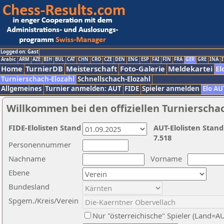
Logged on: Gast
Arabic
ARM
AZE
BIH
BUL
CAT
CHN
CRO
CZE
DEN
ENG
ESP
FAI
FIN
FRA
GER
GRE
INA
I
Home
TurnierDB
Meisterschaft
Foto-Galerie
Meldekartei
El
Turnierschach-Elozahl
Schnellschach-Elozahl
Allgemeines
Turnier anmelden: AUT
FIDE
Spieler anmelden
Elo AU
Willkommen bei den offiziellen Turnierscha
FIDE-Elolisten Stand
AUT-Elolisten Stand
7.518
Personennummer
Nachname
Vorname
Ebene
Bundesland
Spgem./Kreis/Verein
Nur "österreichische" Spieler (Land=A