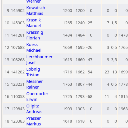
Werner
Kowatsch
9
145902
1200
1200
0
0
0
0
Matthias
Krasnik
10
145903
1265
1240
25
7
1,5
0
Manuel
Krassnig
11
141281
1484
1484
0
0
0
1478
Florian
Kuess
12
107688
1669
1695
-26
3
0,5
1765
Michael
Lerchbaumer
13
108268
1613
1660
-47
9
3,5
0
Josef
Lobnig
14
141282
1716
1662
54
23
13
1699
Tristan
Messner
15
123231
1763
1807
-44
4
0,5
1778
Rainer
Oberdorfer
16
110058
1725
1793
-68
11
4
1815
Erwin
Olipitz
17
129843
1903
1903
0
0
0
1963
Andreas
Prasser
18
123383
1618
1618
0
0
0
0
Markus