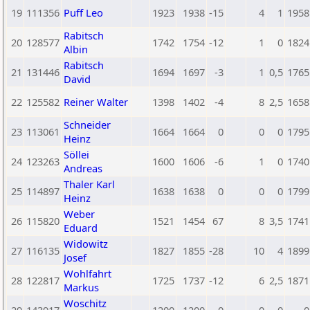
19
111356
Puff Leo
1923
1938
-15
4
1
1958
Rabitsch
20
128577
1742
1754
-12
1
0
1824
Albin
Rabitsch
21
131446
1694
1697
-3
1
0,5
1765
David
22
125582
Reiner Walter
1398
1402
-4
8
2,5
1658
Schneider
23
113061
1664
1664
0
0
0
1795
Heinz
Söllei
24
123263
1600
1606
-6
1
0
1740
Andreas
Thaler Karl
25
114897
1638
1638
0
0
0
1799
Heinz
Weber
26
115820
1521
1454
67
8
3,5
1741
Eduard
Widowitz
27
116135
1827
1855
-28
10
4
1899
Josef
Wohlfahrt
28
122817
1725
1737
-12
6
2,5
1871
Markus
Woschitz