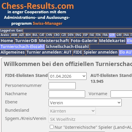
Logged on: Gast
Arabic
ARM
AZE
BIH
BUL
CAT
CHN
CRO
CZE
DEN
ENG
ESP
FAI
FIN
FRA
GER
GRE
INA
I
Home
TurnierDB
Meisterschaft
Foto-Galerie
Meldekartei
El
Turnierschach-Elozahl
Schnellschach-Elozahl
Allgemeines
Turnier anmelden: AUT
FIDE
Spieler anmelden
Elo AU
Willkommen bei den offiziellen Turnierscha
FIDE-Elolisten Stand
AUT-Elolisten Stand
13.945
Personennummer
Nachname
Vorname
Ebene
Bundesland
Spgem./Kreis/Verein
Nur "österreichische" Spieler (Land=A