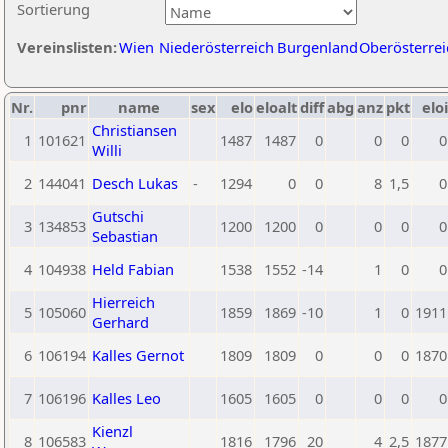
Sortierung
Vereinslisten:
Wien
Niederösterreich
Burgenland
Oberösterrei
Nr.
pnr
name
sex
elo
eloalt
diff
abg
anz
pkt
eloi
Christiansen
1
101621
1487
1487
0
0
0
0
Willi
2
144041
Desch Lukas
-
1294
0
0
8
1,5
0
Gutschi
3
134853
1200
1200
0
0
0
0
Sebastian
4
104938
Held Fabian
1538
1552
-14
1
0
0
Hierreich
5
105060
1859
1869
-10
1
0
1911
Gerhard
6
106194
Kalles Gernot
1809
1809
0
0
0
1870
7
106196
Kalles Leo
1605
1605
0
0
0
0
Kienzl
8
106583
1816
1796
20
4
2,5
1877