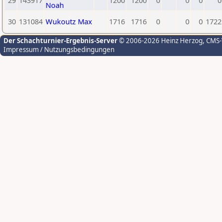
29
143917
1200
1200
0
0
0
0
Noah
30
131084
Wukoutz Max
1716
1716
0
0
0
1722
Der Schachturnier-Ergebnis-Server
© 2006-2026 Heinz Herzog
, CMS
Impressum / Nutzungsbedingungen