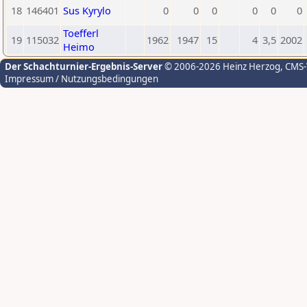
18
146401
Sus Kyrylo
0
0
0
0
0
0
Toefferl
19
115032
1962
1947
15
4
3,5
2002
Heimo
Der Schachturnier-Ergebnis-Server
© 2006-2026 Heinz Herzog
, CMS
Impressum / Nutzungsbedingungen