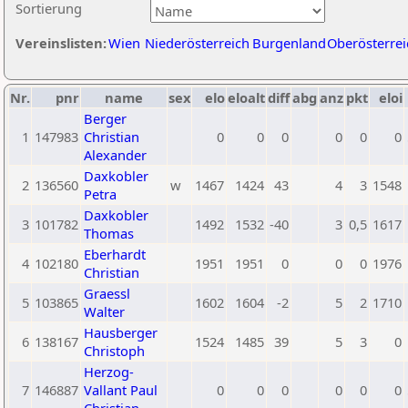
Sortierung
Vereinslisten:
Wien
Niederösterreich
Burgenland
Oberösterrei
Nr.
pnr
name
sex
elo
eloalt
diff
abg
anz
pkt
eloi
Berger
1
147983
Christian
0
0
0
0
0
0
Alexander
Daxkobler
2
136560
w
1467
1424
43
4
3
1548
Petra
Daxkobler
3
101782
1492
1532
-40
3
0,5
1617
Thomas
Eberhardt
4
102180
1951
1951
0
0
0
1976
Christian
Graessl
5
103865
1602
1604
-2
5
2
1710
Walter
Hausberger
6
138167
1524
1485
39
5
3
0
Christoph
Herzog-
7
146887
Vallant Paul
0
0
0
0
0
0