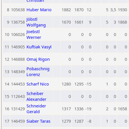
Christian
8
105638
Huber Mario
1882
1870
12
5
3,5
1930
Jöbstl
9
136758
1670
1661
9
5
3
1868
Wolfgang
Joebstl
10
106026
0
0
0
0
0
0
Werner
11
146905
Kuftiak Vasyl
0
0
0
0
0
0
12
146888
Omaj Rigon
0
0
0
0
0
0
Pobaschnig
13
148349
0
0
0
0
0
0
Lorenz
14
144453
Scharf Nico
1280
1295
-15
1
0
0
Scheiber
15
112643
0
0
0
0
0
0
Alexander
Schneider
16
131429
1317
1336
-19
2
0
1658
Gerald
17
146459
Siaber Taras
1279
1287
-8
1
0
0