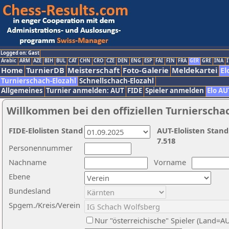
Logged on: Gast
Arabic
ARM
AZE
BIH
BUL
CAT
CHN
CRO
CZE
DEN
ENG
ESP
FAI
FIN
FRA
GER
GRE
INA
I
Home
TurnierDB
Meisterschaft
Foto-Galerie
Meldekartei
El
Turnierschach-Elozahl
Schnellschach-Elozahl
Allgemeines
Turnier anmelden: AUT
FIDE
Spieler anmelden
Elo AU
Willkommen bei den offiziellen Turnierscha
FIDE-Elolisten Stand
AUT-Elolisten Stand
7.518
Personennummer
Nachname
Vorname
Ebene
Bundesland
Spgem./Kreis/Verein
Nur "österreichische" Spieler (Land=A