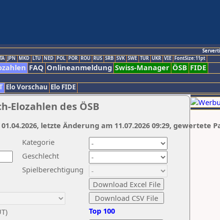
Servert
TA
JPN
MKD
LTU
NED
POL
POR
ROU
RUS
SRB
SVK
SWE
TUR
UKR
VIE
FontSize:11pt
ozahlen
FAQ
Onlineanmeldung
Swiss-Manager
ÖSB
FIDE
T
Elo Vorschau
Elo FIDE
ch-Elozahlen des ÖSB
 01.04.2026, letzte Änderung am 11.07.2026 09:29, gewertete P
Kategorie
Geschlecht
Spielberechtigung
Top 100
UT)