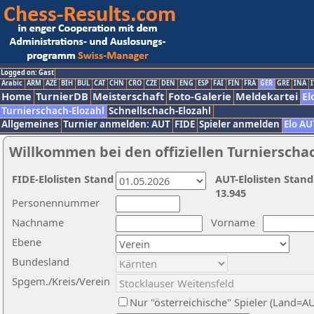
Logged on: Gast
Arabic
ARM
AZE
BIH
BUL
CAT
CHN
CRO
CZE
DEN
ENG
ESP
FAI
FIN
FRA
GER
GRE
INA
I
Home
TurnierDB
Meisterschaft
Foto-Galerie
Meldekartei
El
Turnierschach-Elozahl
Schnellschach-Elozahl
Allgemeines
Turnier anmelden: AUT
FIDE
Spieler anmelden
Elo AU
Willkommen bei den offiziellen Turnierscha
FIDE-Elolisten Stand
AUT-Elolisten Stand
13.945
Personennummer
Nachname
Vorname
Ebene
Bundesland
Spgem./Kreis/Verein
Nur "österreichische" Spieler (Land=A