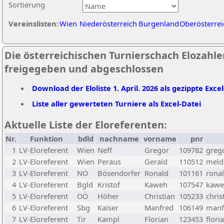
Sortierung
Vereinslisten:
Wien
Niederösterreich
Burgenland
Oberösterrei
Die österreichischen Turnierschach Elozahlen
freigegeben und abgeschlossen
Download der Eloliste 1. April. 2026 als gezippte Exce
Liste aller gewerteten Turniere als Excel-Datei
Aktuelle Liste der Eloreferenten:
Nr.
Funktion
bdld
nachname
vorname
pnr
1
LV-Eloreferent
Wien
Neff
Gregor
109782
greg
2
LV-Eloreferent
Wien
Peraus
Gerald
110512
melde
3
LV-Eloreferent
NÖ
Bösendorfer
Ronald
101161
rona
4
LV-Eloreferent
Bgld
Kristof
Kaweh
107547
kawe
5
LV-Eloreferent
OÖ
Höher
Christian
105233
chris
6
LV-Eloreferent
Sbg
Kaiser
Manfred
106149
manf
7
LV-Eloreferent
Tir
Kampl
Florian
123453
flori