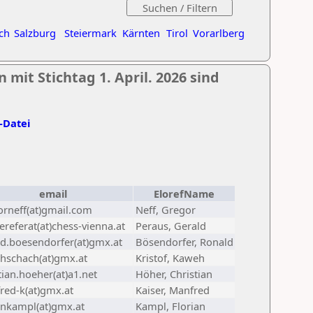
ch
Salzburg
Steiermark
Kärnten
Tirol
Vorarlberg
 mit Stichtag 1. April. 2026 sind
l-Datei
email
ElorefName
orneff(at)gmail.com
Neff, Gregor
referat(at)chess-vienna.at
Peraus, Gerald
ld.boesendorfer(at)gmx.at
Bösendorfer, Ronald
hschach(at)gmx.at
Kristof, Kaweh
tian.hoeher(at)a1.net
Höher, Christian
red-k(at)gmx.at
Kaiser, Manfred
ankampl(at)gmx.at
Kampl, Florian