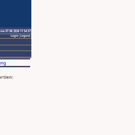
ime 07.08.2026 11:54:57
Login
Logout
artien: