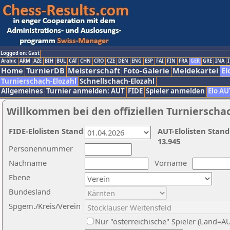
Logged on: Gast
Arabic
ARM
AZE
BIH
BUL
CAT
CHN
CRO
CZE
DEN
ENG
ESP
FAI
FIN
FRA
GER
GRE
INA
I
Home
TurnierDB
Meisterschaft
Foto-Galerie
Meldekartei
El
Turnierschach-Elozahl
Schnellschach-Elozahl
Allgemeines
Turnier anmelden: AUT
FIDE
Spieler anmelden
Elo AU
Willkommen bei den offiziellen Turnierscha
FIDE-Elolisten Stand
AUT-Elolisten Stand
13.945
Personennummer
Nachname
Vorname
Ebene
Bundesland
Spgem./Kreis/Verein
Nur "österreichische" Spieler (Land=A