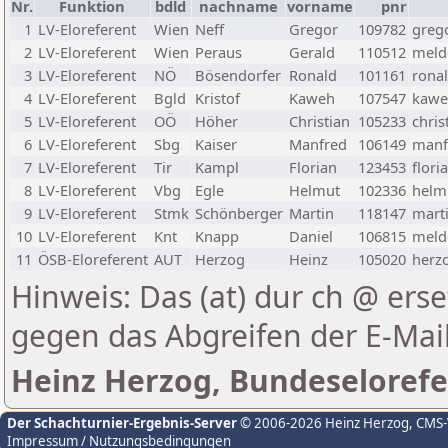
Nr.
Funktion
bdld
nachname
vorname
pnr
1
LV-Eloreferent
Wien
Neff
Gregor
109782
greg
2
LV-Eloreferent
Wien
Peraus
Gerald
110512
melde
3
LV-Eloreferent
NÖ
Bösendorfer
Ronald
101161
rona
4
LV-Eloreferent
Bgld
Kristof
Kaweh
107547
kawe
5
LV-Eloreferent
OÖ
Höher
Christian
105233
chris
6
LV-Eloreferent
Sbg
Kaiser
Manfred
106149
manf
7
LV-Eloreferent
Tir
Kampl
Florian
123453
flori
8
LV-Eloreferent
Vbg
Egle
Helmut
102336
helmu
9
LV-Eloreferent
Stmk
Schönberger
Martin
118147
marti
10
LV-Eloreferent
Knt
Knapp
Daniel
106815
melde
11
ÖSB-Eloreferent
AUT
Herzog
Heinz
105020
herzo
Hinweis: Das (at) dur ch @ erse
gegen das Abgreifen der E-Ma
Heinz Herzog, Bundeselorefe
Der Schachturnier-Ergebnis-Server
© 2006-2026 Heinz Herzog
, CMS
Impressum / Nutzungsbedingungen