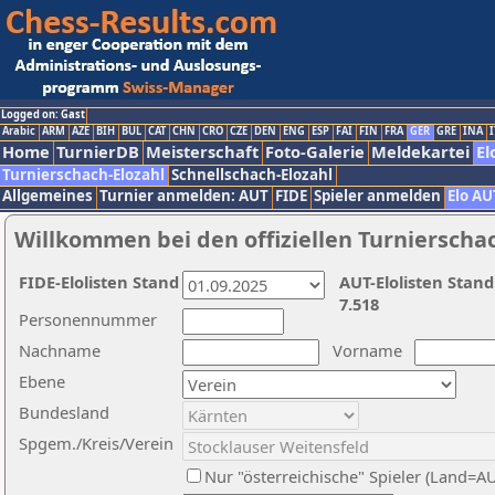
Logged on: Gast
Arabic
ARM
AZE
BIH
BUL
CAT
CHN
CRO
CZE
DEN
ENG
ESP
FAI
FIN
FRA
GER
GRE
INA
I
Home
TurnierDB
Meisterschaft
Foto-Galerie
Meldekartei
El
Turnierschach-Elozahl
Schnellschach-Elozahl
Allgemeines
Turnier anmelden: AUT
FIDE
Spieler anmelden
Elo AU
Willkommen bei den offiziellen Turnierscha
FIDE-Elolisten Stand
AUT-Elolisten Stand
7.518
Personennummer
Nachname
Vorname
Ebene
Bundesland
Spgem./Kreis/Verein
Nur "österreichische" Spieler (Land=A