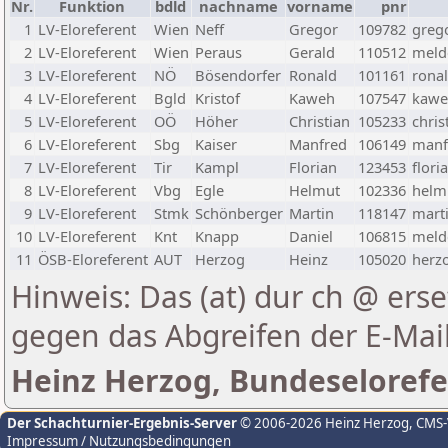
Nr.
Funktion
bdld
nachname
vorname
pnr
1
LV-Eloreferent
Wien
Neff
Gregor
109782
greg
2
LV-Eloreferent
Wien
Peraus
Gerald
110512
melde
3
LV-Eloreferent
NÖ
Bösendorfer
Ronald
101161
rona
4
LV-Eloreferent
Bgld
Kristof
Kaweh
107547
kawe
5
LV-Eloreferent
OÖ
Höher
Christian
105233
chris
6
LV-Eloreferent
Sbg
Kaiser
Manfred
106149
manf
7
LV-Eloreferent
Tir
Kampl
Florian
123453
flori
8
LV-Eloreferent
Vbg
Egle
Helmut
102336
helmu
9
LV-Eloreferent
Stmk
Schönberger
Martin
118147
marti
10
LV-Eloreferent
Knt
Knapp
Daniel
106815
melde
11
ÖSB-Eloreferent
AUT
Herzog
Heinz
105020
herzo
Hinweis: Das (at) dur ch @ erse
gegen das Abgreifen der E-Ma
Heinz Herzog, Bundeselorefe
Der Schachturnier-Ergebnis-Server
© 2006-2026 Heinz Herzog
, CMS
Impressum / Nutzungsbedingungen