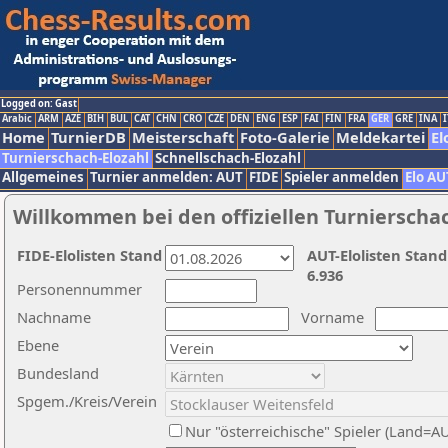
Logged on: Gast
Arabic
ARM
AZE
BIH
BUL
CAT
CHN
CRO
CZE
DEN
ENG
ESP
FAI
FIN
FRA
GER
GRE
INA
I
Home
TurnierDB
Meisterschaft
Foto-Galerie
Meldekartei
El
Turnierschach-Elozahl
Schnellschach-Elozahl
Allgemeines
Turnier anmelden: AUT
FIDE
Spieler anmelden
Elo AU
Willkommen bei den offiziellen Turnierscha
FIDE-Elolisten Stand
AUT-Elolisten Stand
6.936
Personennummer
Nachname
Vorname
Ebene
Bundesland
Spgem./Kreis/Verein
Nur "österreichische" Spieler (Land=A