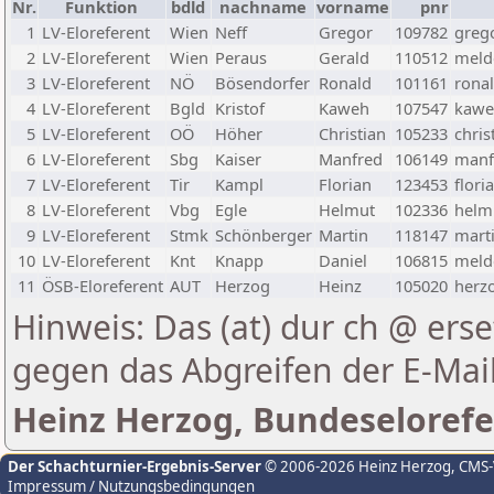
Nr.
Funktion
bdld
nachname
vorname
pnr
1
LV-Eloreferent
Wien
Neff
Gregor
109782
greg
2
LV-Eloreferent
Wien
Peraus
Gerald
110512
melde
3
LV-Eloreferent
NÖ
Bösendorfer
Ronald
101161
rona
4
LV-Eloreferent
Bgld
Kristof
Kaweh
107547
kawe
5
LV-Eloreferent
OÖ
Höher
Christian
105233
chris
6
LV-Eloreferent
Sbg
Kaiser
Manfred
106149
manf
7
LV-Eloreferent
Tir
Kampl
Florian
123453
flori
8
LV-Eloreferent
Vbg
Egle
Helmut
102336
helmu
9
LV-Eloreferent
Stmk
Schönberger
Martin
118147
marti
10
LV-Eloreferent
Knt
Knapp
Daniel
106815
melde
11
ÖSB-Eloreferent
AUT
Herzog
Heinz
105020
herzo
Hinweis: Das (at) dur ch @ erse
gegen das Abgreifen der E-Ma
Heinz Herzog, Bundeselorefe
Der Schachturnier-Ergebnis-Server
© 2006-2026 Heinz Herzog
, CMS
Impressum / Nutzungsbedingungen