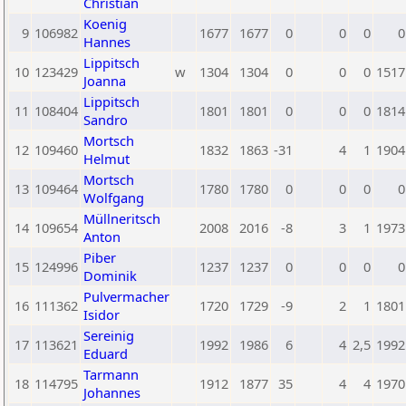
Christian
Koenig
9
106982
1677
1677
0
0
0
0
Hannes
Lippitsch
10
123429
w
1304
1304
0
0
0
1517
Joanna
Lippitsch
11
108404
1801
1801
0
0
0
1814
Sandro
Mortsch
12
109460
1832
1863
-31
4
1
1904
Helmut
Mortsch
13
109464
1780
1780
0
0
0
0
Wolfgang
Müllneritsch
14
109654
2008
2016
-8
3
1
1973
Anton
Piber
15
124996
1237
1237
0
0
0
0
Dominik
Pulvermacher
16
111362
1720
1729
-9
2
1
1801
Isidor
Sereinig
17
113621
1992
1986
6
4
2,5
1992
Eduard
Tarmann
18
114795
1912
1877
35
4
4
1970
Johannes