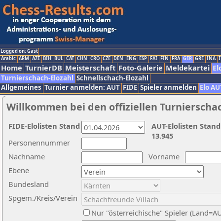
Logged on: Gast
Arabic
ARM
AZE
BIH
BUL
CAT
CHN
CRO
CZE
DEN
ENG
ESP
FAI
FIN
FRA
GER
GRE
INA
I
Home
TurnierDB
Meisterschaft
Foto-Galerie
Meldekartei
El
Turnierschach-Elozahl
Schnellschach-Elozahl
Allgemeines
Turnier anmelden: AUT
FIDE
Spieler anmelden
Elo AU
Willkommen bei den offiziellen Turnierscha
FIDE-Elolisten Stand
AUT-Elolisten Stand
13.945
Personennummer
Nachname
Vorname
Ebene
Bundesland
Spgem./Kreis/Verein
Nur "österreichische" Spieler (Land=A