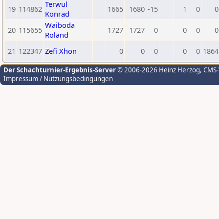
Terwul
19
114862
1665
1680
-15
1
0
0
Konrad
Waiboda
20
115655
1727
1727
0
0
0
0
Roland
21
122347
Zefi Xhon
0
0
0
0
0
1864
Der Schachturnier-Ergebnis-Server
© 2006-2026 Heinz Herzog
, CMS
Impressum / Nutzungsbedingungen