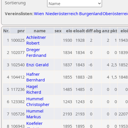
Sortierung
Vereinslisten:
Wien
Niederösterreich
Burgenland
Oberösterrei
Nr.
pnr
name
sex
elo
eloalt
diff
abg
anz
pkt
eloi
Achleitner
1
100025
1930
1928
2
2
1
1943
Robert
Dreger
2
102077
1834
1834
0
0
0
1839
Ferdinand
3
102540
Enzi Gerald
1837
1843
-6
4
2,5
1852
Hafner
4
104412
1855
1883
-28
4
1,5
1848
Bernhard
Hagel
5
117236
1485
1485
0
0
0
0
Richerd
Hummel
6
123382
1243
1243
0
0
0
0
Christopher
Hummel
7
105726
2193
2193
0
0
0
2207
Markus
Koefeler
8
106943
1895
1895
0
0
0
1953