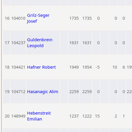
Grilz-Seger
16
104010
1735
1735
0
0
0
Josef
Guldenbrein
17
104237
1631
1631
0
0
0
Leopold
18
104421
Hafner Robert
1949
1954
-5
10
6
19
19
104712
Hasanagic Alim
2259
2259
0
0
0
22
Hebenstreit
20
148949
1237
1222
15
2
1
Emilian