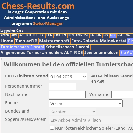
Logged on: Gast
Arabic
ARM
AZE
BIH
BUL
CAT
CHN
CRO
CZE
DEN
ENG
ESP
FAI
FIN
FRA
GER
GRE
INA
I
Home
TurnierDB
Meisterschaft
Foto-Galerie
Meldekartei
El
Turnierschach-Elozahl
Schnellschach-Elozahl
Allgemeines
Turnier anmelden: AUT
FIDE
Spieler anmelden
Elo AU
Willkommen bei den offiziellen Turnierscha
FIDE-Elolisten Stand
AUT-Elolisten Stand
13.945
Personennummer
Nachname
Vorname
Ebene
Bundesland
Spgem./Kreis/Verein
Nur "österreichische" Spieler (Land=A