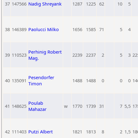
37
147566
Nadig Shreyank
1287
1225
62
10
5
38
146389
Paolucci Milko
1656
1585
71
5
4
Perhinig Robert
39
110523
2239
2237
2
5
3
22
Mag.
Pesendorfer
40
135091
1488
1488
0
0
0
14
Timon
Poulab
41
148625
w
1770
1739
31
7
5,5
17
Mahazar
42
111403
Putzi Albert
1821
1813
8
2
1,5
18