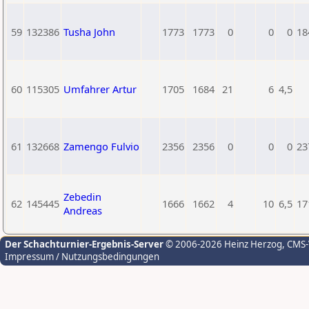
59
132386
Tusha John
1773
1773
0
0
0
18
60
115305
Umfahrer Artur
1705
1684
21
6
4,5
61
132668
Zamengo Fulvio
2356
2356
0
0
0
23
Zebedin
62
145445
1666
1662
4
10
6,5
17
Andreas
Der Schachturnier-Ergebnis-Server
© 2006-2026 Heinz Herzog
, CMS
Impressum / Nutzungsbedingungen