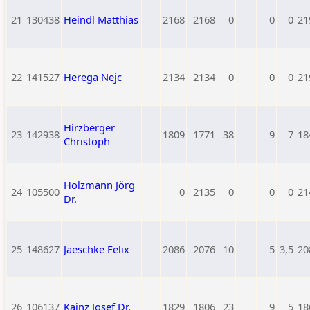
21
130438
Heindl Matthias
2168
2168
0
0
0
21
22
141527
Herega Nejc
2134
2134
0
0
0
21
Hirzberger
23
142938
1809
1771
38
9
7
18
Christoph
Holzmann Jörg
24
105500
0
2135
0
0
0
21
Dr.
25
148627
Jaeschke Felix
2086
2076
10
5
3,5
20
26
106137
Kainz Josef Dr.
1829
1806
23
9
5
18