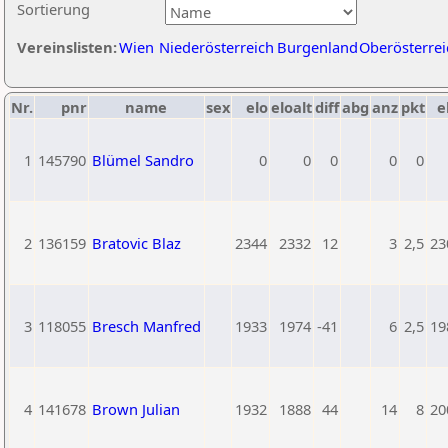
Sortierung
Vereinslisten:
Wien
Niederösterreich
Burgenland
Oberösterrei
Nr.
pnr
name
sex
elo
eloalt
diff
abg
anz
pkt
e
1
145790
Blümel Sandro
0
0
0
0
0
2
136159
Bratovic Blaz
2344
2332
12
3
2,5
23
3
118055
Bresch Manfred
1933
1974
-41
6
2,5
19
4
141678
Brown Julian
1932
1888
44
14
8
20