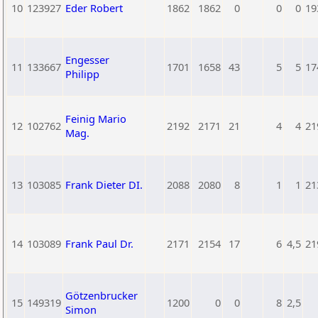
10
123927
Eder Robert
1862
1862
0
0
0
19
Engesser
11
133667
1701
1658
43
5
5
17
Philipp
Feinig Mario
12
102762
2192
2171
21
4
4
21
Mag.
13
103085
Frank Dieter DI.
2088
2080
8
1
1
21
14
103089
Frank Paul Dr.
2171
2154
17
6
4,5
21
Götzenbrucker
15
149319
1200
0
0
8
2,5
Simon