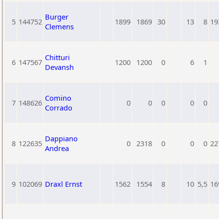
Burger
5
144752
1899
1869
30
13
8
19
Clemens
Chitturi
6
147567
1200
1200
0
6
1
Devansh
Comino
7
148626
0
0
0
0
0
Corrado
Dappiano
8
122635
0
2318
0
0
0
22
Andrea
9
102069
Draxl Ernst
1562
1554
8
10
5,5
16