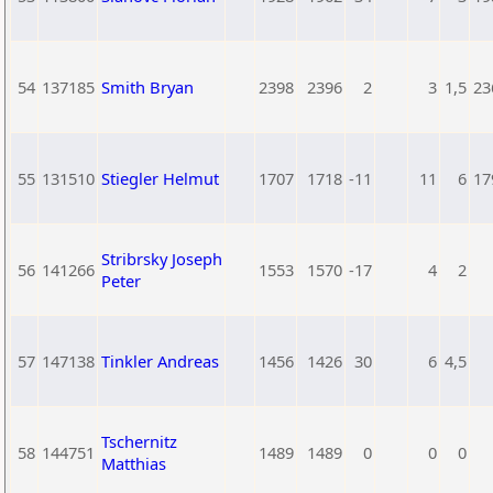
54
137185
Smith Bryan
2398
2396
2
3
1,5
23
55
131510
Stiegler Helmut
1707
1718
-11
11
6
17
Stribrsky Joseph
56
141266
1553
1570
-17
4
2
Peter
57
147138
Tinkler Andreas
1456
1426
30
6
4,5
Tschernitz
58
144751
1489
1489
0
0
0
Matthias