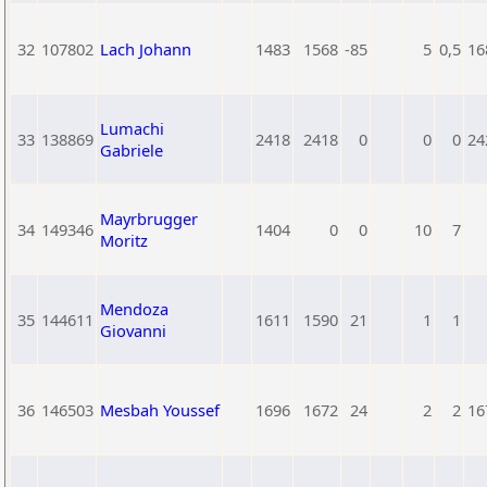
32
107802
Lach Johann
1483
1568
-85
5
0,5
16
Lumachi
33
138869
2418
2418
0
0
0
24
Gabriele
Mayrbrugger
34
149346
1404
0
0
10
7
Moritz
Mendoza
35
144611
1611
1590
21
1
1
Giovanni
36
146503
Mesbah Youssef
1696
1672
24
2
2
16