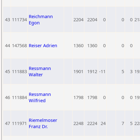
Reichmann
43
111734
2204
2204
0
0
0
21
Egon
44
147568
Reiser Adrien
1360
1360
0
0
0
Ressmann
45
111883
1901
1912
-11
5
3
19
Walter
Ressmann
46
111884
1798
1798
0
0
0
19
Wilfried
Riemelmoser
47
111971
2248
2224
24
7
5
22
Franz Dr.