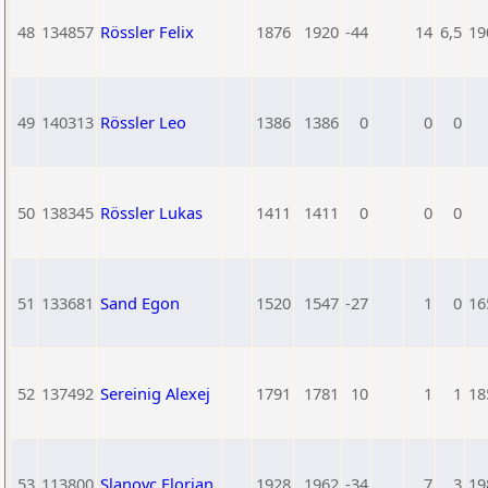
48
134857
Rössler Felix
1876
1920
-44
14
6,5
19
49
140313
Rössler Leo
1386
1386
0
0
0
50
138345
Rössler Lukas
1411
1411
0
0
0
51
133681
Sand Egon
1520
1547
-27
1
0
16
52
137492
Sereinig Alexej
1791
1781
10
1
1
18
53
113800
Slanovc Florian
1928
1962
-34
7
3
19