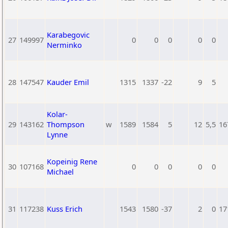
Karabegovic
27
149997
0
0
0
0
0
Nerminko
28
147547
Kauder Emil
1315
1337
-22
9
5
Kolar-
29
143162
Thompson
w
1589
1584
5
12
5,5
16
Lynne
Kopeinig Rene
30
107168
0
0
0
0
0
Michael
31
117238
Kuss Erich
1543
1580
-37
2
0
17