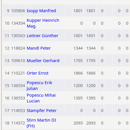
9
105806
Isopp Manfred
1801
1801
0
0
0
Kupper Heinrich
10
134354
0
0
0
0
0
Mag.
11
130563
Leitner Günther
1601
1601
0
0
0
12
118824
Mandl Peter
1344
1344
0
0
0
13
109610
Mueller Gerhard
1795
1795
0
0
0
14
110221
Orter Ernst
1866
1866
0
0
0
Popescu Erik
15
136554
1200
1200
0
0
0
Julian
Popescu Mihai
16
136553
1395
1395
0
0
0
Lucian
17
114053
Stampfer Peter
0
0
0
0
0
Stirn Martin DI
18
114372
2093
2093
0
0
0
(FH)