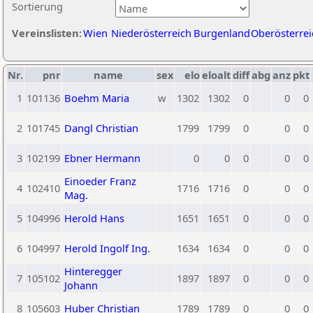
Sortierung
Vereinslisten:
Wien
Niederösterreich
Burgenland
Oberösterrei
Nr.
pnr
name
sex
elo
eloalt
diff
abg
anz
pkt
1
101136
Boehm Maria
w
1302
1302
0
0
0
2
101745
Dangl Christian
1799
1799
0
0
0
3
102199
Ebner Hermann
0
0
0
0
0
Einoeder Franz
4
102410
1716
1716
0
0
0
Mag.
5
104996
Herold Hans
1651
1651
0
0
0
6
104997
Herold Ingolf Ing.
1634
1634
0
0
0
Hinteregger
7
105102
1897
1897
0
0
0
Johann
8
105603
Huber Christian
1789
1789
0
0
0