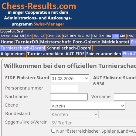
Logged on: Gast
Arabic
ARM
AZE
BIH
BUL
CAT
CHN
CRO
CZE
DEN
ENG
ESP
FAI
FIN
FRA
GER
GRE
INA
I
Home
TurnierDB
Meisterschaft
Foto-Galerie
Meldekartei
El
Turnierschach-Elozahl
Schnellschach-Elozahl
Allgemeines
Turnier anmelden: AUT
FIDE
Spieler anmelden
Elo AU
Willkommen bei den offiziellen Turnierscha
FIDE-Elolisten Stand
AUT-Elolisten Stand
6.936
Personennummer
Nachname
Vorname
Ebene
Bundesland
Spgem./Kreis/Verein
Nur "österreichische" Spieler (Land=A