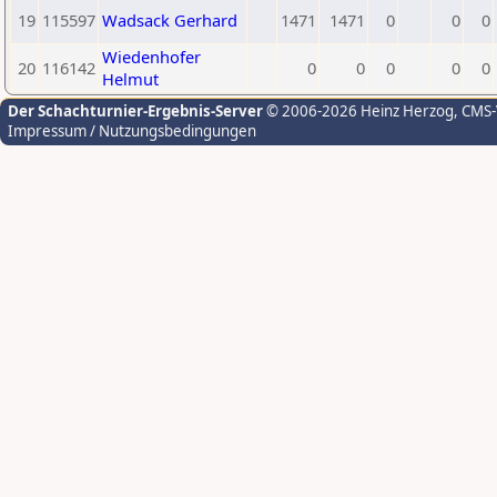
19
115597
Wadsack Gerhard
1471
1471
0
0
0
Wiedenhofer
20
116142
0
0
0
0
0
Helmut
Der Schachturnier-Ergebnis-Server
© 2006-2026 Heinz Herzog
, CMS
Impressum / Nutzungsbedingungen