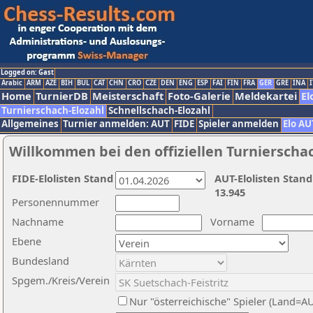
Logged on: Gast
Arabic
ARM
AZE
BIH
BUL
CAT
CHN
CRO
CZE
DEN
ENG
ESP
FAI
FIN
FRA
GER
GRE
INA
I
Home
TurnierDB
Meisterschaft
Foto-Galerie
Meldekartei
El
Turnierschach-Elozahl
Schnellschach-Elozahl
Allgemeines
Turnier anmelden: AUT
FIDE
Spieler anmelden
Elo AU
Willkommen bei den offiziellen Turnierscha
FIDE-Elolisten Stand
AUT-Elolisten Stand
13.945
Personennummer
Nachname
Vorname
Ebene
Bundesland
Spgem./Kreis/Verein
Nur "österreichische" Spieler (Land=A