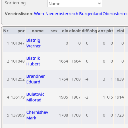
Sortierung
Vereinslisten:
Wien
Niederösterreich
Burgenland
Oberösterrei
Nr.
pnr
name
sex
elo
eloalt
diff
abg
anz
pkt
eloi
Blatnig
1
101047
0
0
0
0
0
0
Werner
Blatnik
2
101048
1664
1664
0
0
0
0
Hubert
Brandner
3
101252
1764
1768
-4
3
1
1839
Eduard
Bulatovic
4
136179
1905
1907
-2
1
0,5
1914
Milorad
Chernishev
5
137999
1708
1708
0
0
0
1723
Mark