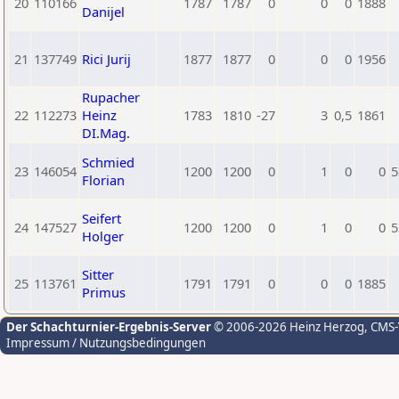
20
110166
1787
1787
0
0
0
1888
Danijel
21
137749
Rici Jurij
1877
1877
0
0
0
1956
Rupacher
22
112273
Heinz
1783
1810
-27
3
0,5
1861
DI.Mag.
Schmied
23
146054
1200
1200
0
1
0
0
5
Florian
Seifert
24
147527
1200
1200
0
1
0
0
5
Holger
Sitter
25
113761
1791
1791
0
0
0
1885
Primus
Der Schachturnier-Ergebnis-Server
© 2006-2026 Heinz Herzog
, CMS
Impressum / Nutzungsbedingungen