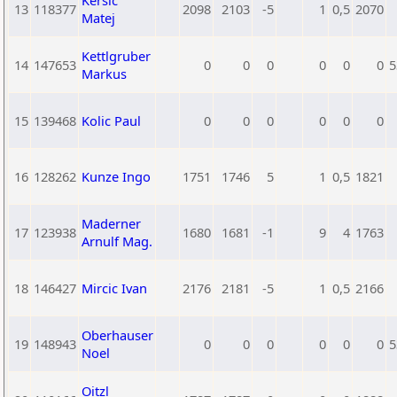
Kersic
13
118377
2098
2103
-5
1
0,5
2070
Matej
Kettlgruber
14
147653
0
0
0
0
0
0
5
Markus
15
139468
Kolic Paul
0
0
0
0
0
0
16
128262
Kunze Ingo
1751
1746
5
1
0,5
1821
Maderner
17
123938
1680
1681
-1
9
4
1763
Arnulf Mag.
18
146427
Mircic Ivan
2176
2181
-5
1
0,5
2166
Oberhauser
19
148943
0
0
0
0
0
0
5
Noel
Oitzl