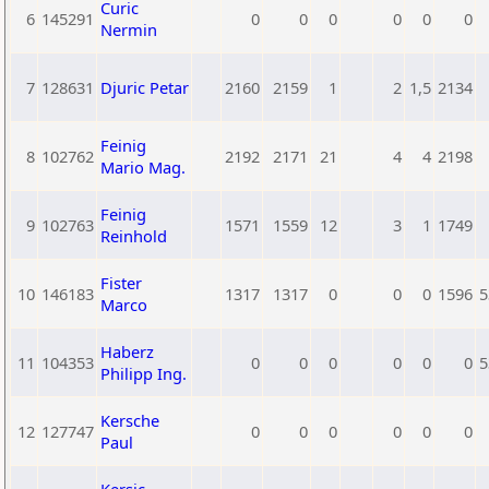
Curic
6
145291
0
0
0
0
0
0
Nermin
7
128631
Djuric Petar
2160
2159
1
2
1,5
2134
Feinig
8
102762
2192
2171
21
4
4
2198
Mario Mag.
Feinig
9
102763
1571
1559
12
3
1
1749
Reinhold
Fister
10
146183
1317
1317
0
0
0
1596
5
Marco
Haberz
11
104353
0
0
0
0
0
0
5
Philipp Ing.
Kersche
12
127747
0
0
0
0
0
0
Paul