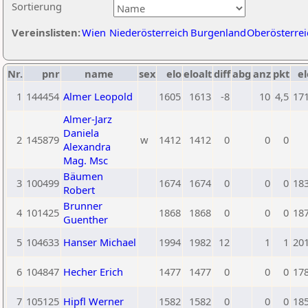
Sortierung
Vereinslisten:
Wien
Niederösterreich
Burgenland
Oberösterrei
Nr.
pnr
name
sex
elo
eloalt
diff
abg
anz
pkt
el
1
144454
Almer Leopold
1605
1613
-8
10
4,5
17
Almer-Jarz
Daniela
2
145879
w
1412
1412
0
0
0
Alexandra
Mag. Msc
Bäumen
3
100499
1674
1674
0
0
0
18
Robert
Brunner
4
101425
1868
1868
0
0
0
18
Guenther
5
104633
Hanser Michael
1994
1982
12
1
1
20
6
104847
Hecher Erich
1477
1477
0
0
0
17
7
105125
Hipfl Werner
1582
1582
0
0
0
18