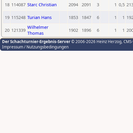
18
114087
Starc Christian
2094
2091
3
1
0,5
21
19
115248
Turian Hans
1853
1847
6
1
1
19
Wilhelmer
20
121339
1902
1896
6
1
1
20
Thomas
Der Schachturnier-Ergebnis-Server
© 2006-2026 Heinz Herzog
, CMS
Impressum / Nutzungsbedingungen