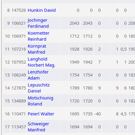
8
147526
Hunkin David
0
0
0
0
0
Jochinger
9
106021
2043
2043
0
0
0
20
Ferdinand
Koemetter
10
106971
1712
1712
0
0
0
18
Reinhard
Kornprat
11
107216
1928
1926
2
1
0,5
19
Manfred
Langhold
12
107952
1949
1942
7
1
1
20
Norbert Mag.
Lenzhofer
13
108249
1754
1754
0
0
0
18
Adam
Lepuschitz
14
127875
1789
1780
9
9
6
18
Daniel
Motschiunig
15
134889
1720
1720
0
0
0
18
Roland
16
110471
Peierl Walter
1695
1735
-40
8
4,5
17
Schweiger
17
113457
1694
1694
0
0
0
Manfred