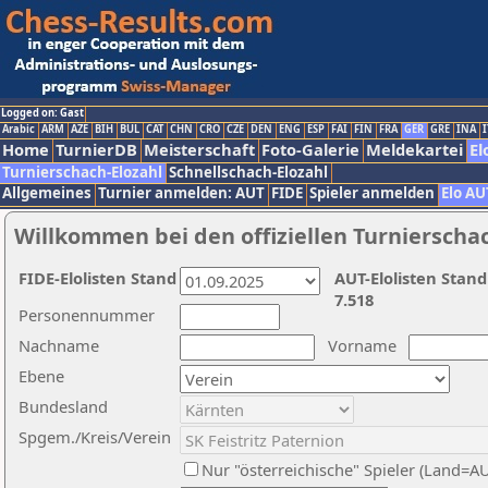
Logged on: Gast
Arabic
ARM
AZE
BIH
BUL
CAT
CHN
CRO
CZE
DEN
ENG
ESP
FAI
FIN
FRA
GER
GRE
INA
I
Home
TurnierDB
Meisterschaft
Foto-Galerie
Meldekartei
El
Turnierschach-Elozahl
Schnellschach-Elozahl
Allgemeines
Turnier anmelden: AUT
FIDE
Spieler anmelden
Elo AU
Willkommen bei den offiziellen Turnierscha
FIDE-Elolisten Stand
AUT-Elolisten Stand
7.518
Personennummer
Nachname
Vorname
Ebene
Bundesland
Spgem./Kreis/Verein
Nur "österreichische" Spieler (Land=A