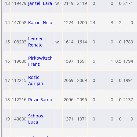
13
119479
Janzelj Lara
w
2119
2119
0
0
0
2171
14
147058
Karnel Nico
1224
1200
24
3
2
0
Leitner
15
108203
w
1614
1614
0
0
0
1789
Renate
Pirkowitsch
16
119686
1597
1591
6
1
0,5
1794
Franz
Rozic
17
112215
2069
2069
0
0
0
1991
Adrijan
18
112216
Rozic Samo
2096
2096
0
0
0
2137
Schoos
19
143880
1371
1371
0
0
0
0
Luca