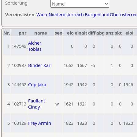
Sortierung
Vereinslisten:
Wien
Niederösterreich
Burgenland
Oberösterrei
Nr.
pnr
name
sex
elo
eloalt
diff
abg
anz
pkt
eloi
Aicher
1
147549
0
0
0
0
0
0
Tobias
2
100987
Binder Karl
1662
1667
-5
1
0
0
3
144452
Cop Jaka
1942
1942
0
0
0
1946
Faullant
4
102713
w
1621
1621
0
0
0
0
Cindy
5
103129
Frey Armin
1823
1823
0
0
0
1920