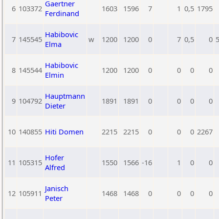
Gaertner
6
103372
1603
1596
7
1
0,5
1795
Ferdinand
Habibovic
7
145545
w
1200
1200
0
7
0,5
0
Elma
Habibovic
8
145544
1200
1200
0
0
0
0
Elmin
Hauptmann
9
104792
1891
1891
0
0
0
0
Dieter
10
140855
Hiti Domen
2215
2215
0
0
0
2267
Hofer
11
105315
1550
1566
-16
1
0
0
Alfred
Janisch
12
105911
1468
1468
0
0
0
0
Peter