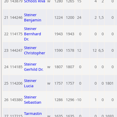
20
143879
Schoos Riva
w
1280
1265
15
4
2
0
Steiner
21
144246
1224
1200
24
2
1,5
0
Benjamin
Steiner
22
114175
Bernhard
1943
1943
0
0
0
0
Dr.
Steiner
23
144247
1590
1578
12
12
6,5
0
Christopher
Steiner
24
114185
w
1807
1807
0
0
0
0
Gerhild Dr.
Steiner
25
114206
w
1757
1757
0
0
0
1801
Lucia
Steiner
26
145380
1286
1296
-10
1
0
0
Sebastian
Tarmastin
27
117215
w
1635
1635
0
0
0
1693