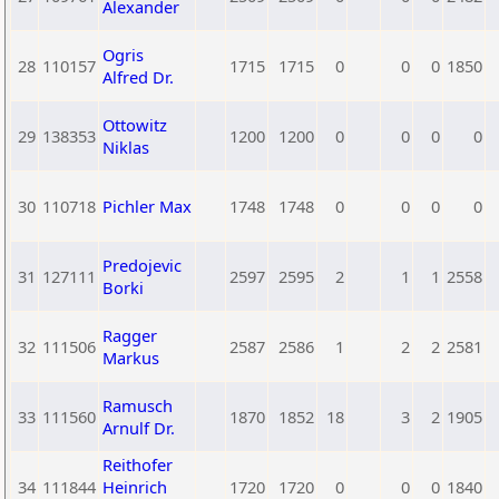
Alexander
Ogris
28
110157
1715
1715
0
0
0
1850
Alfred Dr.
Ottowitz
29
138353
1200
1200
0
0
0
0
Niklas
30
110718
Pichler Max
1748
1748
0
0
0
0
Predojevic
31
127111
2597
2595
2
1
1
2558
Borki
Ragger
32
111506
2587
2586
1
2
2
2581
Markus
Ramusch
33
111560
1870
1852
18
3
2
1905
Arnulf Dr.
Reithofer
34
111844
Heinrich
1720
1720
0
0
0
1840