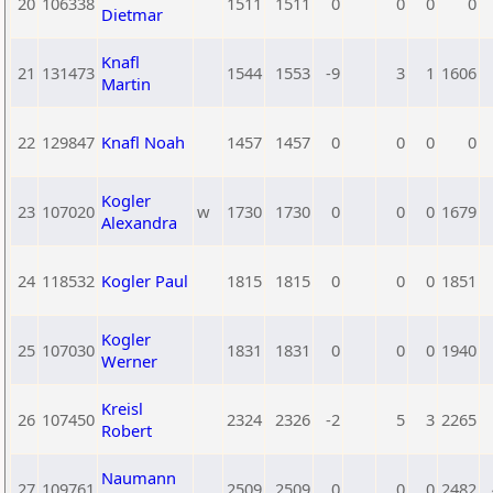
20
106338
1511
1511
0
0
0
0
Dietmar
Knafl
21
131473
1544
1553
-9
3
1
1606
Martin
22
129847
Knafl Noah
1457
1457
0
0
0
0
Kogler
23
107020
w
1730
1730
0
0
0
1679
Alexandra
24
118532
Kogler Paul
1815
1815
0
0
0
1851
Kogler
25
107030
1831
1831
0
0
0
1940
Werner
Kreisl
26
107450
2324
2326
-2
5
3
2265
Robert
Naumann
27
109761
2509
2509
0
0
0
2482