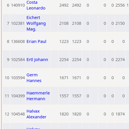
Costa
6
140910
2492
2492
0
0
0
2556
1
Leonardo
Eichert
7
102381
Wolfgang
2108
2108
0
0
0
2150
Mag.
8
136608
Erian Paul
1223
1223
0
0
0
0
9
102584
Ertl Johann
2254
2254
0
0
0
2274
Germ
10
103594
1671
1671
0
0
0
0
Hannes
Haemmerle
11
104399
1557
1557
0
0
0
0
Hermann
Halvax
12
104548
1820
1820
0
0
0
1874
Alexander