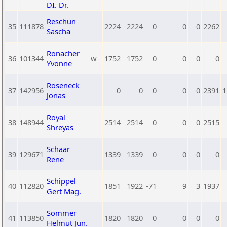
DI. Dr.
Reschun
35
111878
2224
2224
0
0
0
2262
Sascha
Ronacher
36
101344
w
1752
1752
0
0
0
0
Yvonne
Roseneck
37
142956
0
0
0
0
0
2391
1
Jonas
Royal
38
148944
2514
2514
0
0
0
2515
Shreyas
Schaar
39
129671
1339
1339
0
0
0
0
Rene
Schippel
40
112820
1851
1922
-71
9
3
1937
Gert Mag.
Sommer
41
113850
1820
1820
0
0
0
0
Helmut Jun.