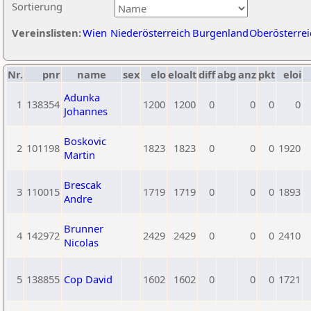
Sortierung
Vereinslisten:
Wien
Niederösterreich
Burgenland
Oberösterrei
Nr.
pnr
name
sex
elo
eloalt
diff
abg
anz
pkt
eloi
Adunka
1
138354
1200
1200
0
0
0
0
Johannes
Boskovic
2
101198
1823
1823
0
0
0
1920
Martin
Brescak
3
110015
1719
1719
0
0
0
1893
Andre
Brunner
4
142972
2429
2429
0
0
0
2410
Nicolas
5
138855
Cop David
1602
1602
0
0
0
1721