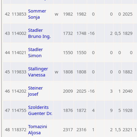
Sommer
42
113853
w
1982
1982
0
0
0
2025
Sonja
Stadler
43
114002
1732
1748
-16
2
0,5
1829
Bruno Ing.
Stadler
44
114021
1550
1550
0
0
0
0
Simon
Stallinger
45
119833
w
1808
1808
0
0
0
1882
Vanessa
Steiner
46
114202
2009
2025
-16
3
1
2040
Josef
Szolderits
47
114755
1876
1872
4
9
5
1928
Guenter Dr.
Tomazini
48
118372
2317
2316
1
2
1,5
2321
1
Aljosa