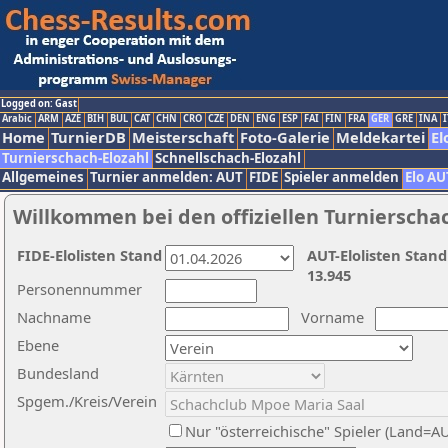
Logged on: Gast
Arabic
ARM
AZE
BIH
BUL
CAT
CHN
CRO
CZE
DEN
ENG
ESP
FAI
FIN
FRA
GER
GRE
INA
I
Home
TurnierDB
Meisterschaft
Foto-Galerie
Meldekartei
El
Turnierschach-Elozahl
Schnellschach-Elozahl
Allgemeines
Turnier anmelden: AUT
FIDE
Spieler anmelden
Elo AU
Willkommen bei den offiziellen Turnierscha
FIDE-Elolisten Stand
AUT-Elolisten Stand
13.945
Personennummer
Nachname
Vorname
Ebene
Bundesland
Spgem./Kreis/Verein
Nur "österreichische" Spieler (Land=A