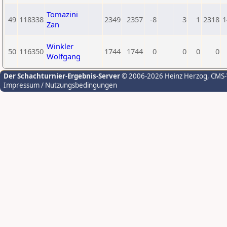
Tomazini
49
118338
2349
2357
-8
3
1
2318
1
Zan
Winkler
50
116350
1744
1744
0
0
0
0
Wolfgang
Der Schachturnier-Ergebnis-Server
© 2006-2026 Heinz Herzog
, CMS
Impressum / Nutzungsbedingungen