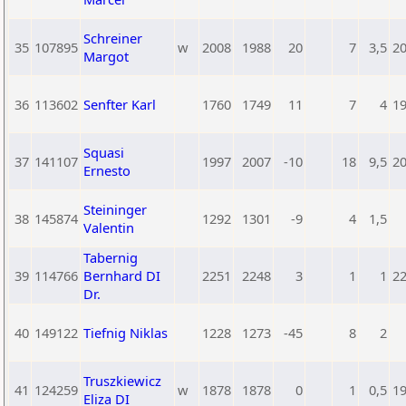
Schreiner
35
107895
w
2008
1988
20
7
3,5
2
Margot
36
113602
Senfter Karl
1760
1749
11
7
4
1
Squasi
37
141107
1997
2007
-10
18
9,5
2
Ernesto
Steininger
38
145874
1292
1301
-9
4
1,5
Valentin
Tabernig
39
114766
Bernhard DI
2251
2248
3
1
1
2
Dr.
40
149122
Tiefnig Niklas
1228
1273
-45
8
2
Truszkiewicz
41
124259
w
1878
1878
0
1
0,5
1
Eliza DI