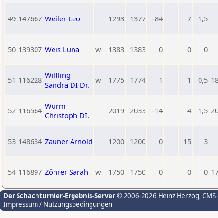
49
147667
Weiler Leo
1293
1377
-84
7
1,5
50
139307
Weis Luna
w
1383
1383
0
0
0
Wilfling
51
116228
w
1775
1774
1
1
0,5
1
Sandra DI Dr.
Wurm
52
116564
2019
2033
-14
4
1,5
2
Christoph DI.
53
148634
Zauner Arnold
1200
1200
0
15
3
54
116897
Zöhrer Sarah
w
1750
1750
0
0
0
1
Der Schachturnier-Ergebnis-Server
© 2006-2026 Heinz Herzog
, CMS
Impressum / Nutzungsbedingungen