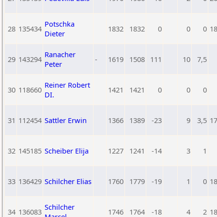
Potschka
28
135434
1832
1832
0
0
0
1
Dieter
Ranacher
29
143294
-
1619
1508
111
10
7,5
Peter
Reiner Robert
30
118660
1421
1421
0
0
0
DI.
31
112454
Sattler Erwin
1366
1389
-23
9
3,5
1
32
145185
Scheiber Elija
1227
1241
-14
3
1
33
136429
Schilcher Elias
1760
1779
-19
1
0
1
Schilcher
34
136083
1746
1764
-18
4
2
1
Marcel