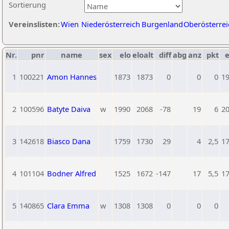
Sortierung
Vereinslisten:
Wien
Niederösterreich
Burgenland
Oberösterrei
Nr.
pnr
name
sex
elo
eloalt
diff
abg
anz
pkt
e
1
100221
Amon Hannes
1873
1873
0
0
0
1
2
100596
Batyte Daiva
w
1990
2068
-78
19
6
2
3
142618
Biasco Dana
1759
1730
29
4
2,5
1
4
101104
Bodner Alfred
1525
1672
-147
17
5,5
1
5
140865
Clara Emma
w
1308
1308
0
0
0