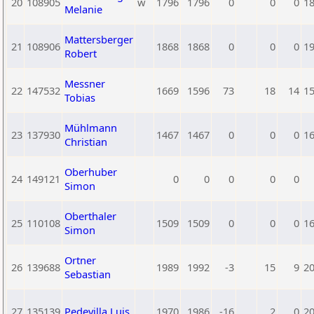
20
108905
w
1796
1796
0
0
0
1
Melanie
Mattersberger
21
108906
1868
1868
0
0
0
1
Robert
Messner
22
147532
1669
1596
73
18
14
1
Tobias
Mühlmann
23
137930
1467
1467
0
0
0
1
Christian
Oberhuber
24
149121
0
0
0
0
0
Simon
Oberthaler
25
110108
1509
1509
0
0
0
1
Simon
Ortner
26
139688
1989
1992
-3
15
9
2
Sebastian
27
135139
Pedevilla Luis
1970
1986
-16
2
0
2