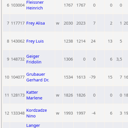
Fleissner
6
103004
1767
1767
0
0
0
Heinrich
7
117717
Frey Alisa
w
2030
2023
7
2
1
2
8
143062
Frey Luis
1238
1214
24
13
5
Geiger
9
148732
1306
0
0
6
3,5
Fridolin
Grubauer
10
104077
1534
1613
-79
15
7
1
Gerhard Dr.
Katter
11
128173
w
1826
1826
0
0
0
1
Marlene
Kordzadze
12
133348
w
1993
1997
-4
6
3
1
Nino
Langer