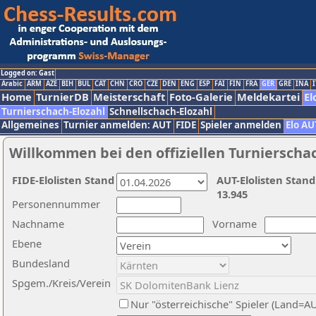
Logged on: Gast
Arabic
ARM
AZE
BIH
BUL
CAT
CHN
CRO
CZE
DEN
ENG
ESP
FAI
FIN
FRA
GER
GRE
INA
I
Home
TurnierDB
Meisterschaft
Foto-Galerie
Meldekartei
El
Turnierschach-Elozahl
Schnellschach-Elozahl
Allgemeines
Turnier anmelden: AUT
FIDE
Spieler anmelden
Elo AU
Willkommen bei den offiziellen Turnierscha
FIDE-Elolisten Stand
AUT-Elolisten Stand
13.945
Personennummer
Nachname
Vorname
Ebene
Bundesland
Spgem./Kreis/Verein
Nur "österreichische" Spieler (Land=A