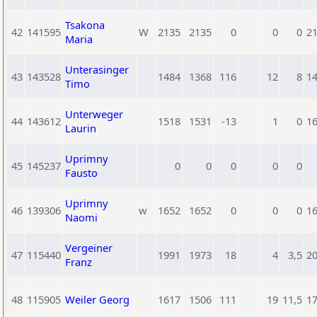
Tsakona
42
141595
W
2135
2135
0
0
0
2
Maria
Unterasinger
43
143528
1484
1368
116
12
8
1
Timo
Unterweger
44
143612
1518
1531
-13
1
0
1
Laurin
Uprimny
45
145237
0
0
0
0
0
Fausto
Uprimny
46
139306
w
1652
1652
0
0
0
1
Naomi
Vergeiner
47
115440
1991
1973
18
4
3,5
2
Franz
48
115905
Weiler Georg
1617
1506
111
19
11,5
1