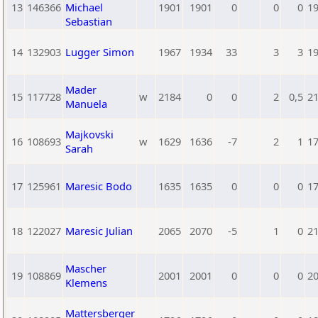
13
146366
Michael
1901
1901
0
0
0
1
Sebastian
14
132903
Lugger Simon
1967
1934
33
3
3
1
Mader
15
117728
w
2184
0
0
2
0,5
2
Manuela
Majkovski
16
108693
w
1629
1636
-7
2
1
1
Sarah
17
125961
Maresic Bodo
1635
1635
0
0
0
1
18
122027
Maresic Julian
2065
2070
-5
1
0
2
Mascher
19
108869
2001
2001
0
0
0
2
Klemens
Mattersberger