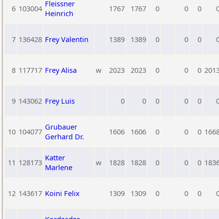
Fleissner
6
103004
1767
1767
0
0
0
Heinrich
7
136428
Frey Valentin
1389
1389
0
0
0
8
117717
Frey Alisa
w
2023
2023
0
0
0
201
9
143062
Frey Luis
0
0
0
0
0
Grubauer
10
104077
1606
1606
0
0
0
166
Gerhard Dr.
Katter
11
128173
w
1828
1828
0
0
0
183
Marlene
12
143617
Koini Felix
1309
1309
0
0
0