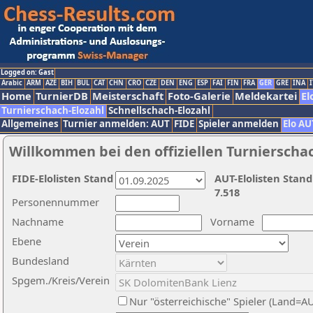
Logged on: Gast
Arabic
ARM
AZE
BIH
BUL
CAT
CHN
CRO
CZE
DEN
ENG
ESP
FAI
FIN
FRA
GER
GRE
INA
I
Home
TurnierDB
Meisterschaft
Foto-Galerie
Meldekartei
El
Turnierschach-Elozahl
Schnellschach-Elozahl
Allgemeines
Turnier anmelden: AUT
FIDE
Spieler anmelden
Elo AU
Willkommen bei den offiziellen Turnierscha
FIDE-Elolisten Stand
AUT-Elolisten Stand
7.518
Personennummer
Nachname
Vorname
Ebene
Bundesland
Spgem./Kreis/Verein
Nur "österreichische" Spieler (Land=A