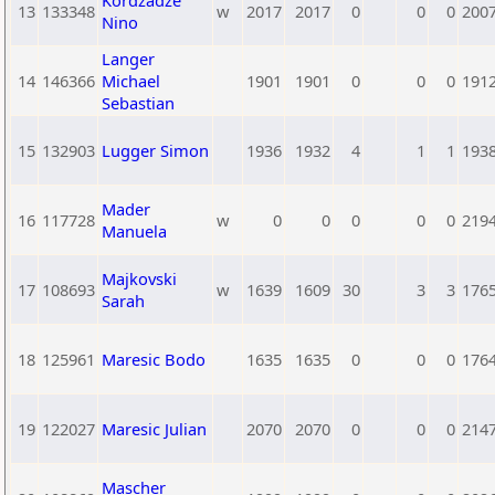
Kordzadze
13
133348
w
2017
2017
0
0
0
200
Nino
Langer
14
146366
Michael
1901
1901
0
0
0
191
Sebastian
15
132903
Lugger Simon
1936
1932
4
1
1
193
Mader
16
117728
w
0
0
0
0
0
219
Manuela
Majkovski
17
108693
w
1639
1609
30
3
3
176
Sarah
18
125961
Maresic Bodo
1635
1635
0
0
0
176
19
122027
Maresic Julian
2070
2070
0
0
0
214
Mascher