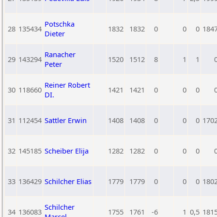
Potschka
28
135434
1832
1832
0
0
0
184
Dieter
Ranacher
29
143294
1520
1512
8
1
1
Peter
Reiner Robert
30
118660
1421
1421
0
0
0
DI.
31
112454
Sattler Erwin
1408
1408
0
0
0
170
32
145185
Scheiber Elija
1282
1282
0
0
0
33
136429
Schilcher Elias
1779
1779
0
0
0
180
Schilcher
34
136083
1755
1761
-6
1
0,5
181
Marcel