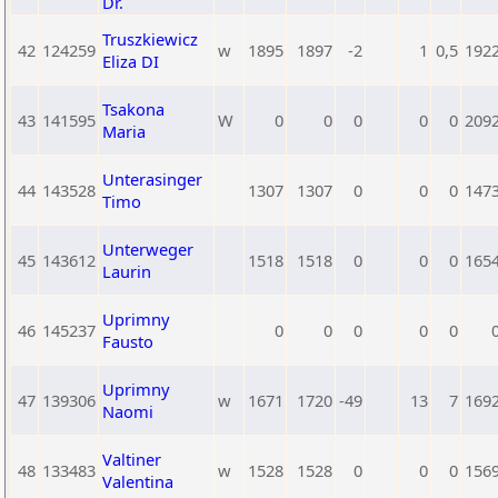
Dr.
Truszkiewicz
42
124259
w
1895
1897
-2
1
0,5
192
Eliza DI
Tsakona
43
141595
W
0
0
0
0
0
209
Maria
Unterasinger
44
143528
1307
1307
0
0
0
147
Timo
Unterweger
45
143612
1518
1518
0
0
0
165
Laurin
Uprimny
46
145237
0
0
0
0
0
Fausto
Uprimny
47
139306
w
1671
1720
-49
13
7
169
Naomi
Valtiner
48
133483
w
1528
1528
0
0
0
156
Valentina