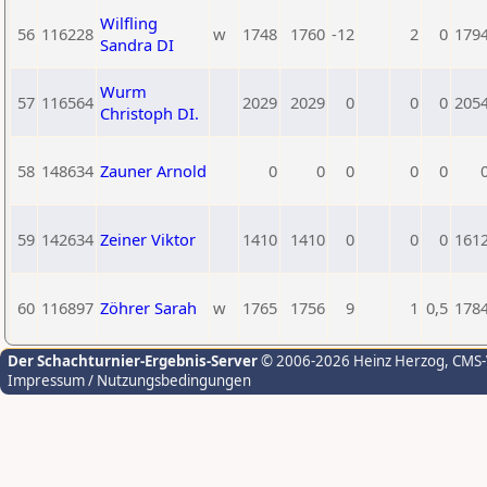
Wilfling
56
116228
w
1748
1760
-12
2
0
179
Sandra DI
Wurm
57
116564
2029
2029
0
0
0
205
Christoph DI.
58
148634
Zauner Arnold
0
0
0
0
0
59
142634
Zeiner Viktor
1410
1410
0
0
0
161
60
116897
Zöhrer Sarah
w
1765
1756
9
1
0,5
178
Der Schachturnier-Ergebnis-Server
© 2006-2026 Heinz Herzog
, CMS
Impressum / Nutzungsbedingungen