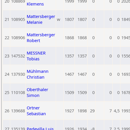
20
108869
1999
1999
0
0
0
202
Klemens
Mattersberger
21
108905
w
1807
1807
0
0
0
184
Melanie
Mattersberger
22
108906
1868
1868
0
0
0
194
Robert
MESSNER
23
147532
1357
1357
0
0
0
155
Tobias
Mühlmann
24
137930
1467
1467
0
0
0
169
Christian
Oberthaler
25
110108
1509
1509
0
0
0
167
Simon
Ortner
26
139688
1927
1898
29
7
4,5
199
Sebastian
27
135139
Pedevilla Luis
1926
1934
-8
7
2,5
199