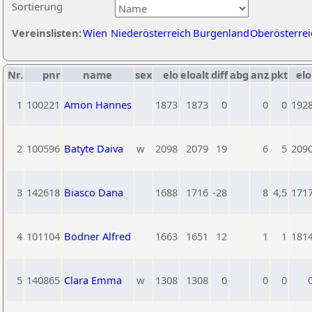
Sortierung
Vereinslisten:
Wien
Niederösterreich
Burgenland
Oberösterrei
Nr.
pnr
name
sex
elo
eloalt
diff
abg
anz
pkt
elo
1
100221
Amon Hannes
1873
1873
0
0
0
192
2
100596
Batyte Daiva
w
2098
2079
19
6
5
209
3
142618
Biasco Dana
1688
1716
-28
8
4,5
171
4
101104
Bodner Alfred
1663
1651
12
1
1
181
5
140865
Clara Emma
w
1308
1308
0
0
0