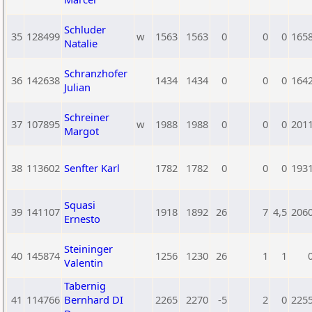
Schluder
35
128499
w
1563
1563
0
0
0
165
Natalie
Schranzhofer
36
142638
1434
1434
0
0
0
164
Julian
Schreiner
37
107895
w
1988
1988
0
0
0
201
Margot
38
113602
Senfter Karl
1782
1782
0
0
0
193
Squasi
39
141107
1918
1892
26
7
4,5
206
Ernesto
Steininger
40
145874
1256
1230
26
1
1
Valentin
Tabernig
41
114766
Bernhard DI
2265
2270
-5
2
0
225