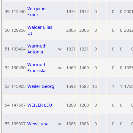
Vergeiner
49
115440
1972
1972
0
0
0
200
Franz
Walder Elias
50
129856
2006
2006
0
0
0
203
DI
Warmuth
51
133404
w
1221
1221
0
0
0
Antonia
Warmuth
52
130490
w
1469
1469
0
0
0
155
Franziska
53
115905
Weiler Georg
1598
1582
16
1
1
175
54
147667
WEILER LEO
1200
1200
0
0
0
55
139307
Weis Luna
w
1383
1383
0
0
0