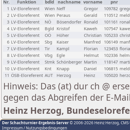
Nr.
Funktion
bdld
nachname
vorname
pnr
1
LV-Eloreferent
Wien
Neff
Gregor
109782
greg
2
LV-Eloreferent
Wien
Peraus
Gerald
110512
melde
3
LV-Eloreferent
NÖ
Bösendorfer
Ronald
101161
rona
4
LV-Eloreferent
Bgld
Kristof
Kaweh
107547
kawe
5
LV-Eloreferent
OÖ
Höher
Christian
105233
chris
6
LV-Eloreferent
Sbg
Kaiser
Manfred
106149
manf
7
LV-Eloreferent
Tir
Kampl
Florian
123453
flori
8
LV-Eloreferent
Vbg
Egle
Helmut
102336
helmu
9
LV-Eloreferent
Stmk
Schönberger
Martin
118147
marti
10
LV-Eloreferent
Knt
Knapp
Daniel
106815
melde
11
ÖSB-Eloreferent
AUT
Herzog
Heinz
105020
herzo
Hinweis: Das (at) dur ch @ erse
gegen das Abgreifen der E-Ma
Heinz Herzog, Bundeselorefe
Der Schachturnier-Ergebnis-Server
© 2006-2026 Heinz Herzog
, CMS
Impressum / Nutzungsbedingungen