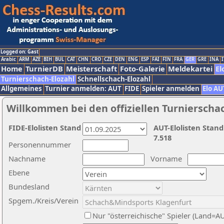
Logged on: Gast
Arabic
ARM
AZE
BIH
BUL
CAT
CHN
CRO
CZE
DEN
ENG
ESP
FAI
FIN
FRA
GER
GRE
INA
I
Home
TurnierDB
Meisterschaft
Foto-Galerie
Meldekartei
El
Turnierschach-Elozahl
Schnellschach-Elozahl
Allgemeines
Turnier anmelden: AUT
FIDE
Spieler anmelden
Elo AU
Willkommen bei den offiziellen Turnierscha
FIDE-Elolisten Stand
AUT-Elolisten Stand
7.518
Personennummer
Nachname
Vorname
Ebene
Bundesland
Spgem./Kreis/Verein
Nur "österreichische" Spieler (Land=A