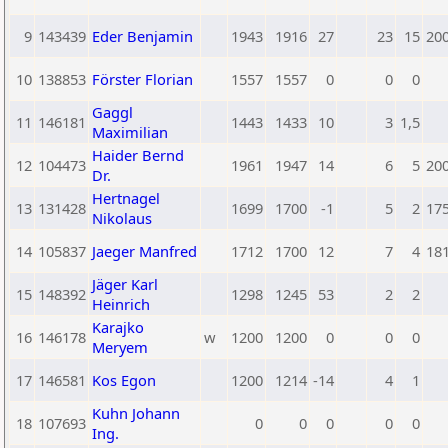
9
143439
Eder Benjamin
1943
1916
27
23
15
20
10
138853
Förster Florian
1557
1557
0
0
0
Gaggl
11
146181
1443
1433
10
3
1,5
Maximilian
Haider Bernd
12
104473
1961
1947
14
6
5
20
Dr.
Hertnagel
13
131428
1699
1700
-1
5
2
17
Nikolaus
14
105837
Jaeger Manfred
1712
1700
12
7
4
18
Jäger Karl
15
148392
1298
1245
53
2
2
Heinrich
Karajko
16
146178
w
1200
1200
0
0
0
Meryem
17
146581
Kos Egon
1200
1214
-14
4
1
Kuhn Johann
18
107693
0
0
0
0
0
Ing.