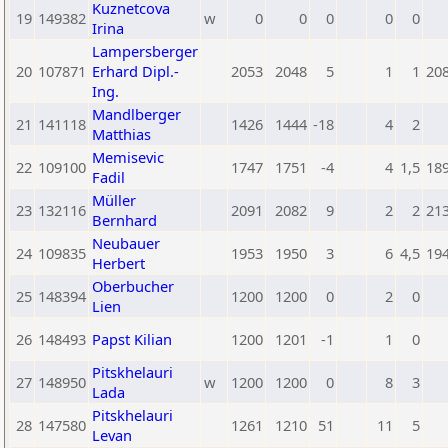
Kuznetcova
19
149382
w
0
0
0
0
0
Irina
Lampersberger
20
107871
Erhard Dipl.-
2053
2048
5
1
1
20
Ing.
Mandlberger
21
141118
1426
1444
-18
4
2
Matthias
Memisevic
22
109100
1747
1751
-4
4
1,5
18
Fadil
Müller
23
132116
2091
2082
9
2
2
21
Bernhard
Neubauer
24
109835
1953
1950
3
6
4,5
19
Herbert
Oberbucher
25
148394
1200
1200
0
2
0
Lien
26
148493
Papst Kilian
1200
1201
-1
1
0
Pitskhelauri
27
148950
w
1200
1200
0
8
3
Lada
Pitskhelauri
28
147580
1261
1210
51
11
5
Levan