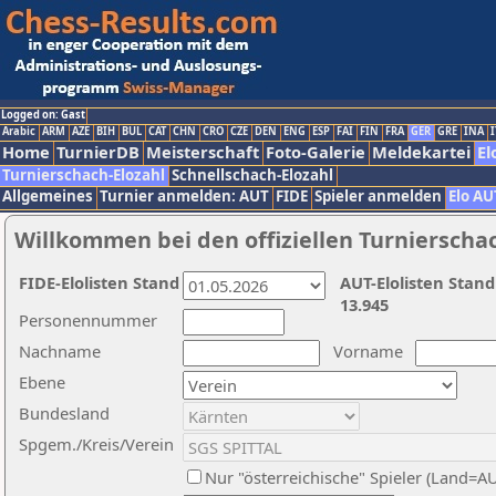
Logged on: Gast
Arabic
ARM
AZE
BIH
BUL
CAT
CHN
CRO
CZE
DEN
ENG
ESP
FAI
FIN
FRA
GER
GRE
INA
I
Home
TurnierDB
Meisterschaft
Foto-Galerie
Meldekartei
El
Turnierschach-Elozahl
Schnellschach-Elozahl
Allgemeines
Turnier anmelden: AUT
FIDE
Spieler anmelden
Elo AU
Willkommen bei den offiziellen Turnierscha
FIDE-Elolisten Stand
AUT-Elolisten Stand
13.945
Personennummer
Nachname
Vorname
Ebene
Bundesland
Spgem./Kreis/Verein
Nur "österreichische" Spieler (Land=A