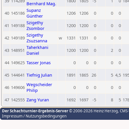
39
114289
1800
1805
-5
1
0
18
Bernhard Mag.
Supanz
40
145186
1206
1206
0
0
0
Günther
Szigethy
41
149188
1200
1200
0
0
0
Zsombor
Szigethy
42
149189
w
1331
1331
0
0
0
Zsuzsanna
Taherkhani
43
148951
1200
1200
0
2
0
Daniel
44
149625
Tasser Jonas
0
0
0
0
0
45
144641
Tiefnig Julian
1891
1865
26
5
4,5
19
Wegscheider
46
149606
0
0
0
0
0
Philip
47
142555
Zang Yuran
1692
1697
-5
8
5
17
Der Schachturnier-Ergebnis-Server
© 2006-2026 Heinz Herzog
, CMS
Impressum / Nutzungsbedingungen