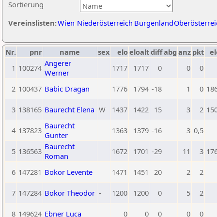
Sortierung
Vereinslisten:
Wien
Niederösterreich
Burgenland
Oberösterrei
Nr.
pnr
name
sex
elo
eloalt
diff
abg
anz
pkt
el
Angerer
1
100274
1717
1717
0
0
0
Werner
2
100437
Babic Dragan
1776
1794
-18
1
0
18
3
138165
Baurecht Elena
W
1437
1422
15
3
2
15
Baurecht
4
137823
1363
1379
-16
3
0,5
Günter
Baurecht
5
136563
1672
1701
-29
11
3
17
Roman
6
147281
Bokor Levente
1471
1451
20
2
2
7
147284
Bokor Theodor
-
1200
1200
0
5
2
8
149624
Ebner Luca
0
0
0
0
0