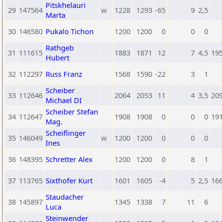
Pitskhelauri
29
147564
w
1228
1293
-65
9
2,5
Marta
30
146580
Pukalo Tichon
1200
1200
0
0
0
Rathgeb
31
111615
1883
1871
12
7
4,5
19
Hubert
32
112297
Russ Franz
1568
1590
-22
3
1
Scheiber
33
112646
2064
2053
11
4
3,5
20
Michael DI
Scheiber Stefan
34
112647
1908
1908
0
0
0
19
Mag.
Scheiflinger
35
146049
w
1200
1200
0
0
0
Ines
36
148395
Schretter Alex
1200
1200
0
8
1
37
113765
Sixthofer Kurt
1601
1605
-4
5
2,5
16
Staudacher
38
145897
1345
1338
7
11
6
Luca
Steinwender