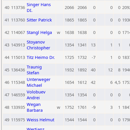
Singer Hans
40
113736
2066
2066
0
0
0
209
DI.
41
113760
Sitter Patrick
1865
1865
0
0
0
193
42
114067
Stangl Helga
w
1638
1638
0
0
0
171
Stoyanov
43
143913
1354
1341
13
1
1
Christopher
44
115013
Titz Heimo Dr.
1725
1732
-7
1
0
183
Traunig
45
136436
1932
1892
40
12
8
194
Stefan
Unterweger
46
115348
1654
1612
42
6
4,5
175
Michael
Volobuev
47
146559
1354
1354
0
0
0
Andrei
Wegan
48
133935
w
1752
1761
-9
3
1
184
Barbara
49
115975
Weiss Helmut
1544
1544
0
0
0
179
Wertjanz