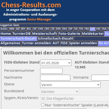
Logged on: Gast
Arabic
ARM
AZE
BIH
BUL
CAT
CHN
CRO
CZE
DEN
ENG
ESP
FAI
FIN
FRA
GER
GRE
INA
I
Home
TurnierDB
Meisterschaft
Foto-Galerie
Meldekartei
El
Turnierschach-Elozahl
Schnellschach-Elozahl
Allgemeines
Turnier anmelden: AUT
FIDE
Spieler anmelden
Elo AU
Willkommen bei den offiziellen Turnierscha
FIDE-Elolisten Stand
AUT-Elolisten Stand
13.945
Personennummer
Nachname
Vorname
Ebene
Bundesland
Spgem./Kreis/Verein
Nur "österreichische" Spieler (Land=A