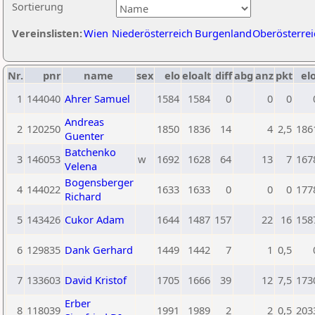
Sortierung
Vereinslisten:
Wien
Niederösterreich
Burgenland
Oberösterrei
Nr.
pnr
name
sex
elo
eloalt
diff
abg
anz
pkt
elo
1
144040
Ahrer Samuel
1584
1584
0
0
0
Andreas
2
120250
1850
1836
14
4
2,5
186
Guenter
Batchenko
3
146053
w
1692
1628
64
13
7
167
Velena
Bogensberger
4
144022
1633
1633
0
0
0
177
Richard
5
143426
Cukor Adam
1644
1487
157
22
16
158
6
129835
Dank Gerhard
1449
1442
7
1
0,5
7
133603
David Kristof
1705
1666
39
12
7,5
173
Erber
8
118039
1991
1989
2
2
0,5
203