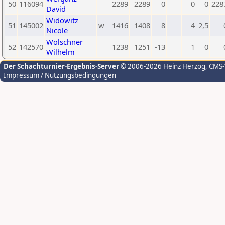
50
116094
2289
2289
0
0
0
228
David
Widowitz
51
145002
w
1416
1408
8
4
2,5
Nicole
Wolschner
52
142570
1238
1251
-13
1
0
Wilhelm
Der Schachturnier-Ergebnis-Server
© 2006-2026 Heinz Herzog
, CMS
Impressum / Nutzungsbedingungen