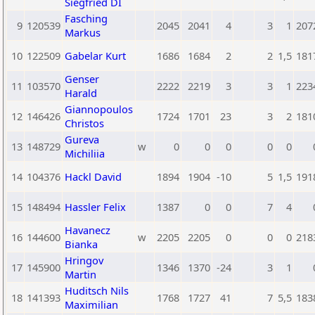
Siegfried DI
Fasching
9
120539
2045
2041
4
3
1
207
Markus
10
122509
Gabelar Kurt
1686
1684
2
2
1,5
181
Genser
11
103570
2222
2219
3
3
1
223
Harald
Giannopoulos
12
146426
1724
1701
23
3
2
181
Christos
Gureva
13
148729
w
0
0
0
0
0
Michiliia
14
104376
Hackl David
1894
1904
-10
5
1,5
191
15
148494
Hassler Felix
1387
0
0
7
4
Havanecz
16
144600
w
2205
2205
0
0
0
218
Bianka
Hringov
17
145900
1346
1370
-24
3
1
Martin
Huditsch Nils
18
141393
1768
1727
41
7
5,5
183
Maximilian