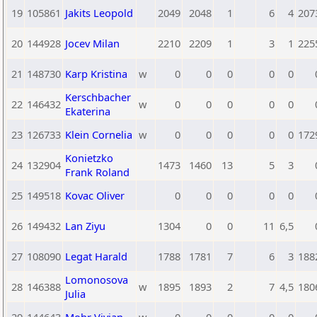
19
105861
Jakits Leopold
2049
2048
1
6
4
207
20
144928
Jocev Milan
2210
2209
1
3
1
225
21
148730
Karp Kristina
w
0
0
0
0
0
Kerschbacher
22
146432
w
0
0
0
0
0
Ekaterina
23
126733
Klein Cornelia
w
0
0
0
0
0
172
Konietzko
24
132904
1473
1460
13
5
3
Frank Roland
25
149518
Kovac Oliver
0
0
0
0
0
26
149432
Lan Ziyu
1304
0
0
11
6,5
27
108090
Legat Harald
1788
1781
7
6
3
188
Lomonosova
28
146388
w
1895
1893
2
7
4,5
180
Julia