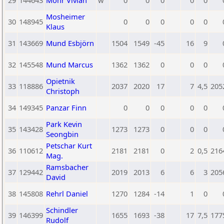
29
144643
Mohr Vivian
w
0
0
0
0
0
Mosheimer
30
148945
0
0
0
0
0
Klaus
31
143669
Mund Esbjörn
1504
1549
-45
16
9
32
145548
Mund Marcus
1362
1362
0
0
0
Opietnik
33
118886
2037
2020
17
7
4,5
205
Christoph
34
149345
Panzar Finn
0
0
0
0
0
Park Kevin
35
143428
1273
1273
0
0
0
Seongbin
Petschar Kurt
36
110612
2181
2181
0
2
0,5
216
Mag.
Ramsbacher
37
129442
2019
2013
6
6
3
205
David
38
145808
Rehrl Daniel
1270
1284
-14
1
0
Schindler
39
146399
1655
1693
-38
17
7,5
177
Rudolf