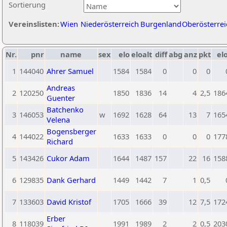
Sortierung
Vereinslisten:
Wien
Niederösterreich
Burgenland
Oberösterrei
Nr.
pnr
name
sex
elo
eloalt
diff
abg
anz
pkt
elo
1
144040
Ahrer Samuel
1584
1584
0
0
0
Andreas
2
120250
1850
1836
14
4
2,5
186
Guenter
Batchenko
3
146053
w
1692
1628
64
13
7
165
Velena
Bogensberger
4
144022
1633
1633
0
0
0
177
Richard
5
143426
Cukor Adam
1644
1487
157
22
16
158
6
129835
Dank Gerhard
1449
1442
7
1
0,5
7
133603
David Kristof
1705
1666
39
12
7,5
172
Erber
8
118039
1991
1989
2
2
0,5
203