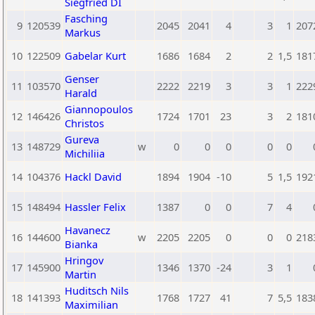
Siegfried DI
Fasching
9
120539
2045
2041
4
3
1
207
Markus
10
122509
Gabelar Kurt
1686
1684
2
2
1,5
181
Genser
11
103570
2222
2219
3
3
1
222
Harald
Giannopoulos
12
146426
1724
1701
23
3
2
181
Christos
Gureva
13
148729
w
0
0
0
0
0
Michiliia
14
104376
Hackl David
1894
1904
-10
5
1,5
192
15
148494
Hassler Felix
1387
0
0
7
4
Havanecz
16
144600
w
2205
2205
0
0
0
218
Bianka
Hringov
17
145900
1346
1370
-24
3
1
Martin
Huditsch Nils
18
141393
1768
1727
41
7
5,5
183
Maximilian