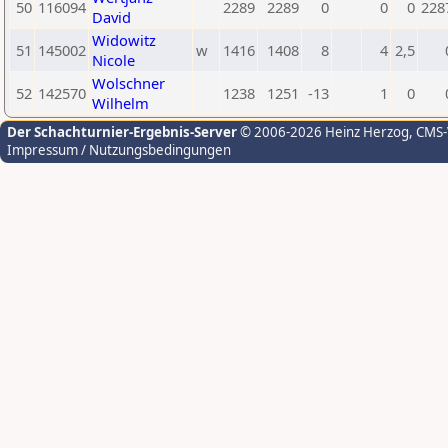
50
116094
2289
2289
0
0
0
228
David
Widowitz
51
145002
w
1416
1408
8
4
2,5
Nicole
Wolschner
52
142570
1238
1251
-13
1
0
Wilhelm
Der Schachturnier-Ergebnis-Server
© 2006-2026 Heinz Herzog
, CMS
Impressum / Nutzungsbedingungen