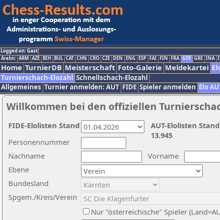
Logged on: Gast
Arabic
ARM
AZE
BIH
BUL
CAT
CHN
CRO
CZE
DEN
ENG
ESP
FAI
FIN
FRA
GER
GRE
INA
I
Home
TurnierDB
Meisterschaft
Foto-Galerie
Meldekartei
El
Turnierschach-Elozahl
Schnellschach-Elozahl
Allgemeines
Turnier anmelden: AUT
FIDE
Spieler anmelden
Elo AU
Willkommen bei den offiziellen Turnierscha
FIDE-Elolisten Stand
AUT-Elolisten Stand
13.945
Personennummer
Nachname
Vorname
Ebene
Bundesland
Spgem./Kreis/Verein
Nur "österreichische" Spieler (Land=A