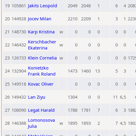
19
105861
Jakits Leopold
2049
2048
1
6
4
208
20
144928
Jocev Milan
2210
2209
1
3
1
223
21
148730
Karp Kristina
w
0
0
0
0
0
Kerschbacher
22
146432
w
0
0
0
0
0
Ekaterina
23
126733
Klein Cornelia
w
0
0
0
0
0
172
Konietzko
24
132904
1473
1460
13
5
3
Frank Roland
25
149518
Kovac Oliver
0
0
0
0
0
26
149432
Lan Ziyu
1304
0
0
11
6,5
27
108090
Legat Harald
1788
1781
7
6
3
188
Lomonosova
28
146388
w
1895
1893
2
7
4,5
180
Julia