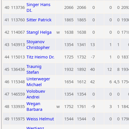
Singer Hans
40
113736
2066
2066
0
0
0
209
DI.
41
113760
Sitter Patrick
1865
1865
0
0
0
193
42
114067
Stangl Helga
w
1638
1638
0
0
0
171
Stoyanov
43
143913
1354
1341
13
1
1
Christopher
44
115013
Titz Heimo Dr.
1725
1732
-7
1
0
183
Traunig
45
136436
1932
1892
40
12
8
193
Stefan
Unterweger
46
115348
1654
1612
42
6
4,5
175
Michael
Volobuev
47
146559
1354
1354
0
0
0
Andrei
Wegan
48
133935
w
1752
1761
-9
3
1
184
Barbara
49
115975
Weiss Helmut
1544
1544
0
0
0
179
Wertjanz