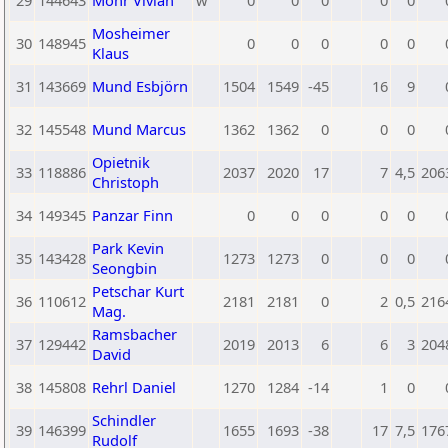
29
144643
Mohr Vivian
w
0
0
0
0
0
Mosheimer
30
148945
0
0
0
0
0
Klaus
31
143669
Mund Esbjörn
1504
1549
-45
16
9
32
145548
Mund Marcus
1362
1362
0
0
0
Opietnik
33
118886
2037
2020
17
7
4,5
206
Christoph
34
149345
Panzar Finn
0
0
0
0
0
Park Kevin
35
143428
1273
1273
0
0
0
Seongbin
Petschar Kurt
36
110612
2181
2181
0
2
0,5
216
Mag.
Ramsbacher
37
129442
2019
2013
6
6
3
204
David
38
145808
Rehrl Daniel
1270
1284
-14
1
0
Schindler
39
146399
1655
1693
-38
17
7,5
176
Rudolf