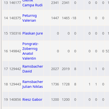
Olenik
13
146177
2341
2341
0
0
0
0
Campa Rudi
Peturnig
14
140375
1447
1465
-18
1
0
0
Valerian
15
150316
Plaskan Jure
0
0
0
0
0
0
Pongratz-
Zobernig
16
149842
0
0
0
0
0
0
5
Anatol
Valentin
Ramsbacher
17
129442
2027
2019
8
1
1
0
David
Ramsbacher
18
129443
1736
1728
8
1
1
0
Julian Niklas
19
140856
Riesz Gabor
1200
1200
0
0
0
0