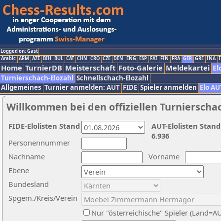
Logged on: Gast
Arabic
ARM
AZE
BIH
BUL
CAT
CHN
CRO
CZE
DEN
ENG
ESP
FAI
FIN
FRA
GER
GRE
INA
I
Home
TurnierDB
Meisterschaft
Foto-Galerie
Meldekartei
El
Turnierschach-Elozahl
Schnellschach-Elozahl
Allgemeines
Turnier anmelden: AUT
FIDE
Spieler anmelden
Elo AU
Willkommen bei den offiziellen Turnierscha
FIDE-Elolisten Stand
AUT-Elolisten Stand
6.936
Personennummer
Nachname
Vorname
Ebene
Bundesland
Spgem./Kreis/Verein
Nur "österreichische" Spieler (Land=A