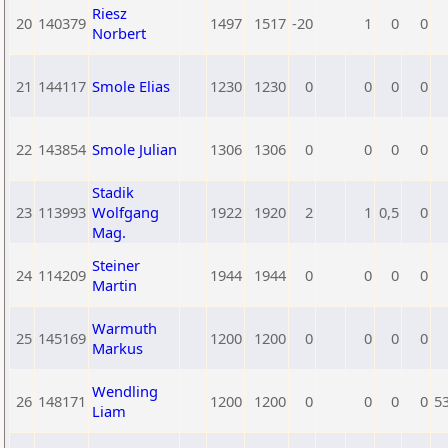
Riesz
20
140379
1497
1517
-20
1
0
0
Norbert
21
144117
Smole Elias
1230
1230
0
0
0
0
22
143854
Smole Julian
1306
1306
0
0
0
0
Stadik
23
113993
Wolfgang
1922
1920
2
1
0,5
0
Mag.
Steiner
24
114209
1944
1944
0
0
0
0
Martin
Warmuth
25
145169
1200
1200
0
0
0
0
Markus
Wendling
26
148171
1200
1200
0
0
0
0
5
Liam