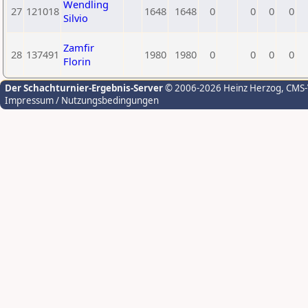
Wendling
27
121018
1648
1648
0
0
0
0
Silvio
Zamfir
28
137491
1980
1980
0
0
0
0
Florin
Der Schachturnier-Ergebnis-Server
© 2006-2026 Heinz Herzog
, CMS
Impressum / Nutzungsbedingungen