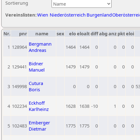
Sortierung
Vereinslisten:
Wien
Niederösterreich
Burgenland
Oberösterrei
Nr.
pnr
name
sex
elo
eloalt
diff
abg
anz
pkt
eloi
Bergmann
1
128964
1464
1464
0
0
0
0
Andreas
Bidner
2
129441
1479
1479
0
0
0
0
Manuel
Cutura
3
149998
0
0
0
0
0
0
5
Boris
Eckhoff
4
102234
1628
1638
-10
1
0
0
Karlheinz
Emberger
5
102483
1775
1775
0
0
0
0
Dietmar