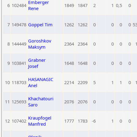
Emberger
6
102484
1849
1847
2
1
0,5
0
Rene
7
149478
Goppel Tim
1262
1262
0
0
0
0
5
Goroshkov
8
144449
2364
2364
0
0
0
0
Maksym
Grabner
9
103841
1648
1648
0
0
0
0
Josef
HASANAGIC
10
118703
2214
2209
5
1
1
0
Anel
Khachatouri
11
125693
2076
2076
0
0
0
0
Saro
Kraupfogel
12
107402
1777
1783
-6
1
0
0
Manfred