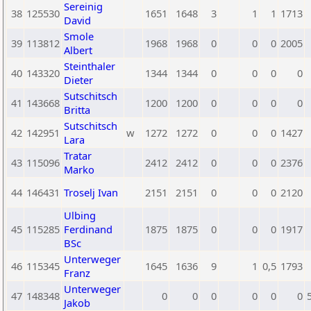
Sereinig
38
125530
1651
1648
3
1
1
1713
David
Smole
39
113812
1968
1968
0
0
0
2005
Albert
Steinthaler
40
143320
1344
1344
0
0
0
0
Dieter
Sutschitsch
41
143668
1200
1200
0
0
0
0
Britta
Sutschitsch
42
142951
w
1272
1272
0
0
0
1427
Lara
Tratar
43
115096
2412
2412
0
0
0
2376
Marko
44
146431
Troselj Ivan
2151
2151
0
0
0
2120
Ulbing
45
115285
Ferdinand
1875
1875
0
0
0
1917
BSc
Unterweger
46
115345
1645
1636
9
1
0,5
1793
Franz
Unterweger
47
148348
0
0
0
0
0
0
Jakob