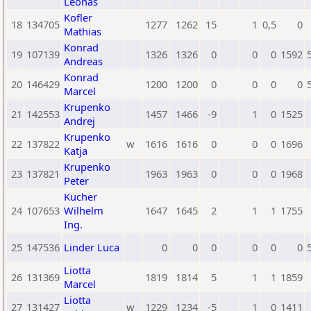
Leonas
Kofler
18
134705
1277
1262
15
1
0,5
0
Mathias
Konrad
19
107139
1326
1326
0
0
0
1592
Andreas
Konrad
20
146429
1200
1200
0
0
0
0
Marcel
Krupenko
21
142553
1457
1466
-9
1
0
1525
Andrej
Krupenko
22
137822
w
1616
1616
0
0
0
1696
Katja
Krupenko
23
137821
1963
1963
0
0
0
1968
Peter
Kucher
24
107653
Wilhelm
1647
1645
2
1
1
1755
Ing.
25
147536
Linder Luca
0
0
0
0
0
0
Liotta
26
131369
1819
1814
5
1
1
1859
Marcel
Liotta
27
131427
w
1229
1234
-5
1
0
1411