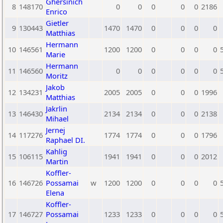
Ghersinich
8
148170
0
0
0
0
0
2186
Enrico
Gietler
9
130443
1470
1470
0
0
0
0
Matthias
Hermann
10
146561
1200
1200
0
0
0
0
Marie
Hermann
11
146560
0
0
0
0
0
0
Moritz
Jakob
12
134231
2005
2005
0
0
0
1996
Matthias
Jakrlin
13
146430
2134
2134
0
0
0
2138
Mihael
Jernej
14
117276
1774
1774
0
0
0
1796
Raphael DI.
Kahlig
15
106115
1941
1941
0
0
0
2012
Martin
Koffler-
16
146726
Possamai
w
1200
1200
0
0
0
0
Elena
Koffler-
17
146727
Possamai
1233
1233
0
0
0
0