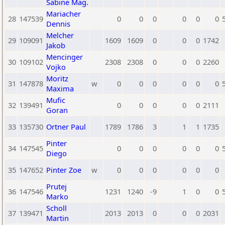
Sabine Mag.
Mariacher
28
147539
0
0
0
0
0
0
Dennis
Melcher
29
109091
1609
1609
0
0
0
1742
Jakob
Mencinger
30
109102
2308
2308
0
0
0
2260
Vojko
Moritz
31
147878
w
0
0
0
0
0
0
Maxima
Mufic
32
139491
0
0
0
0
0
2111
Goran
33
135730
Ortner Paul
1789
1786
3
1
1
1735
Pinter
34
147545
0
0
0
0
0
0
Diego
35
147652
Pinter Zoe
w
0
0
0
0
0
0
Prutej
36
147546
1231
1240
-9
1
0
0
Marko
Scholl
37
139471
2013
2013
0
0
0
2031
Martin