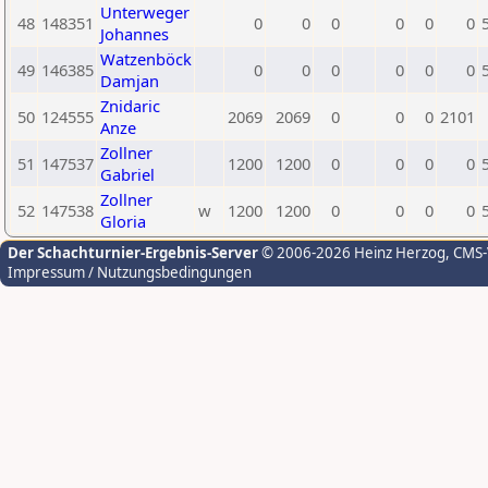
Unterweger
48
148351
0
0
0
0
0
0
Johannes
Watzenböck
49
146385
0
0
0
0
0
0
Damjan
Znidaric
50
124555
2069
2069
0
0
0
2101
Anze
Zollner
51
147537
1200
1200
0
0
0
0
Gabriel
Zollner
52
147538
w
1200
1200
0
0
0
0
Gloria
Der Schachturnier-Ergebnis-Server
© 2006-2026 Heinz Herzog
, CMS
Impressum / Nutzungsbedingungen