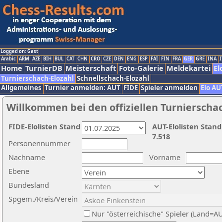
Logged on: Gast
Arabic
ARM
AZE
BIH
BUL
CAT
CHN
CRO
CZE
DEN
ENG
ESP
FAI
FIN
FRA
GER
GRE
INA
I
Home
TurnierDB
Meisterschaft
Foto-Galerie
Meldekartei
El
Turnierschach-Elozahl
Schnellschach-Elozahl
Allgemeines
Turnier anmelden: AUT
FIDE
Spieler anmelden
Elo AU
Willkommen bei den offiziellen Turnierscha
FIDE-Elolisten Stand
AUT-Elolisten Stand
7.518
Personennummer
Nachname
Vorname
Ebene
Bundesland
Spgem./Kreis/Verein
Nur "österreichische" Spieler (Land=A