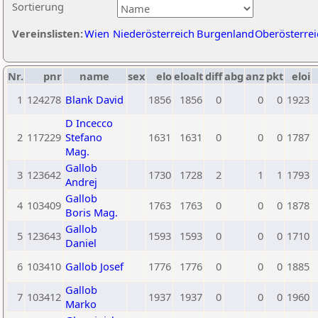
Sortierung
Vereinslisten:
Wien
Niederösterreich
Burgenland
Oberösterrei
Nr.
pnr
name
sex
elo
eloalt
diff
abg
anz
pkt
eloi
1
124278
Blank David
1856
1856
0
0
0
1923
D Incecco
2
117229
Stefano
1631
1631
0
0
0
1787
Mag.
Gallob
3
123642
1730
1728
2
1
1
1793
Andrej
Gallob
4
103409
1763
1763
0
0
0
1878
Boris Mag.
Gallob
5
123643
1593
1593
0
0
0
1710
Daniel
6
103410
Gallob Josef
1776
1776
0
0
0
1885
Gallob
7
103412
1937
1937
0
0
0
1960
Marko