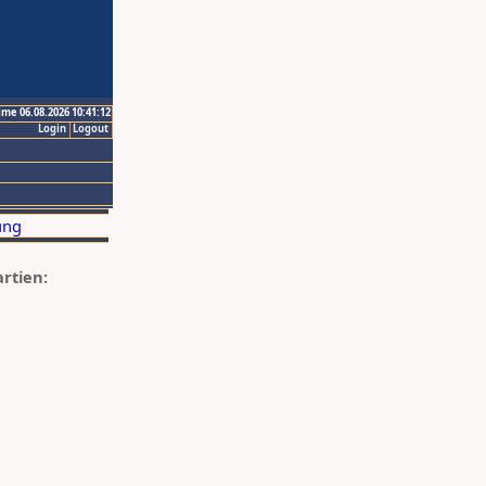
ime 06.08.2026 10:41:12
Login
Logout
artien: