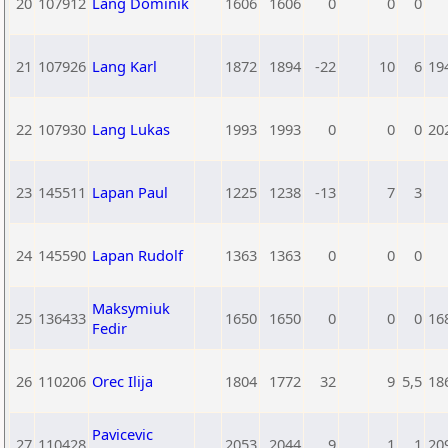
20
107912
Lang Dominik
1606
1606
0
0
0
21
107926
Lang Karl
1872
1894
-22
10
6
19
22
107930
Lang Lukas
1993
1993
0
0
0
20
23
145511
Lapan Paul
1225
1238
-13
7
3
24
145590
Lapan Rudolf
1363
1363
0
0
0
Maksymiuk
25
136433
1650
1650
0
0
0
16
Fedir
26
110206
Orec Ilija
1804
1772
32
9
5,5
18
Pavicevic
27
110428
2053
2044
9
1
1
20