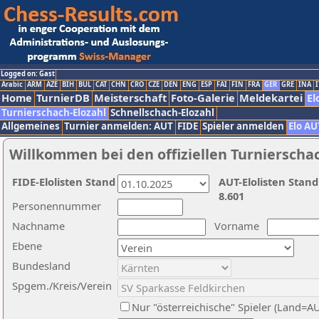
Logged on: Gast
Arabic
ARM
AZE
BIH
BUL
CAT
CHN
CRO
CZE
DEN
ENG
ESP
FAI
FIN
FRA
GER
GRE
INA
I
Home
TurnierDB
Meisterschaft
Foto-Galerie
Meldekartei
El
Turnierschach-Elozahl
Schnellschach-Elozahl
Allgemeines
Turnier anmelden: AUT
FIDE
Spieler anmelden
Elo AU
Willkommen bei den offiziellen Turnierscha
FIDE-Elolisten Stand
AUT-Elolisten Stand
8.601
Personennummer
Nachname
Vorname
Ebene
Bundesland
Spgem./Kreis/Verein
Nur "österreichische" Spieler (Land=A