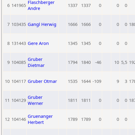
Flaschberger
6
141965
1337
1337
0
0
0
Andre
7
103435
Gangl Herwig
1666
1666
0
0
0
18
8
131443
Gere Aron
1345
1345
0
0
0
Gruber
9
104085
1794
1840
-46
10
5,5
19
Dietmar
10
104117
Gruber Otmar
1535
1644
-109
9
3
17
Gruber
11
104129
1811
1811
0
0
0
18
Werner
Gruenanger
12
104146
1789
1789
0
0
0
Herbert