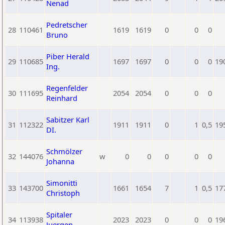
Nenad
Pedretscher
28
110461
1619
1619
0
0
0
Bruno
Piber Herald
29
110685
1697
1697
0
0
0
19
Ing.
Regenfelder
30
111695
2054
2054
0
0
0
Reinhard
Sabitzer Karl
31
112322
1911
1911
0
1
0,5
19
DI.
Schmölzer
32
144076
w
0
0
0
0
0
Johanna
Simonitti
33
143700
1661
1654
7
1
0,5
17
Christoph
Spitaler
34
113938
2023
2023
0
0
0
19
Juergen