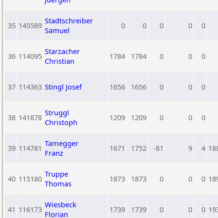
Stadtschreiber
35
145589
0
0
0
0
0
Samuel
Starzacher
36
114095
1784
1784
0
0
0
Christian
37
114363
Stingl Josef
1656
1656
0
0
0
Struggl
38
141878
1209
1209
0
0
0
Christoph
Tamegger
39
114781
1671
1752
-81
9
4
18
Franz
Truppe
40
115180
1873
1873
0
0
0
18
Thomas
Wiesbeck
41
116173
1739
1739
0
0
0
19
Florian