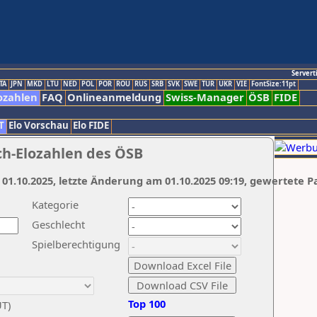
Servert
TA
JPN
MKD
LTU
NED
POL
POR
ROU
RUS
SRB
SVK
SWE
TUR
UKR
VIE
FontSize:11pt
ozahlen
FAQ
Onlineanmeldung
Swiss-Manager
ÖSB
FIDE
T
Elo Vorschau
Elo FIDE
ch-Elozahlen des ÖSB
 01.10.2025, letzte Änderung am 01.10.2025 09:19, gewertete P
Kategorie
Geschlecht
Spielberechtigung
Top 100
UT)