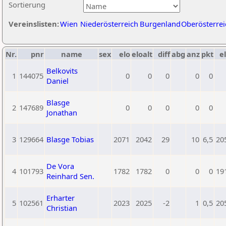
Sortierung
Vereinslisten:
Wien
Niederösterreich
Burgenland
Oberösterrei
Nr.
pnr
name
sex
elo
eloalt
diff
abg
anz
pkt
el
Belkovits
1
144075
0
0
0
0
0
Daniel
Blasge
2
147689
0
0
0
0
0
Jonathan
3
129664
Blasge Tobias
2071
2042
29
10
6,5
20
De Vora
4
101793
1782
1782
0
0
0
19
Reinhard Sen.
Erharter
5
102561
2023
2025
-2
1
0,5
20
Christian