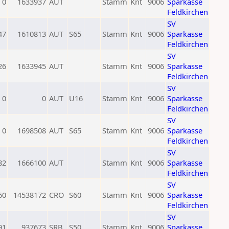
0
1633937
AUT
Stamm
Knt
9006
Sparkasse
Feldkirchen
SV
47
1610813
AUT
S65
Stamm
Knt
9006
Sparkasse
Feldkirchen
SV
26
1633945
AUT
Stamm
Knt
9006
Sparkasse
Feldkirchen
SV
0
0
AUT
U16
Stamm
Knt
9006
Sparkasse
Feldkirchen
SV
0
1698508
AUT
S65
Stamm
Knt
9006
Sparkasse
Feldkirchen
SV
82
1666100
AUT
Stamm
Knt
9006
Sparkasse
Feldkirchen
SV
60
14538172
CRO
S60
Stamm
Knt
9006
Sparkasse
Feldkirchen
SV
91
937673
SRB
S50
Stamm
Knt
9006
Sparkasse