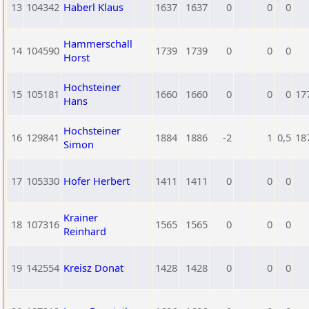
13
104342
Haberl Klaus
1637
1637
0
0
0
Hammerschall
14
104590
1739
1739
0
0
0
Horst
Hochsteiner
15
105181
1660
1660
0
0
0
17
Hans
Hochsteiner
16
129841
1884
1886
-2
1
0,5
18
Simon
17
105330
Hofer Herbert
1411
1411
0
0
0
Krainer
18
107316
1565
1565
0
0
0
Reinhard
19
142554
Kreisz Donat
1428
1428
0
0
0