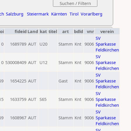
ch
Salzburg
Steiermark
Kärnten
Tirol
Vorarlberg
oi
fideid
Land
kat
titel
art
bdld
vnr
verein
SV
0
1689789
AUT
U20
Stamm
Knt
9006
Sparkasse
Feldkirchen
SV
0
530008409
AUT
U12
Stamm
Knt
9006
Sparkasse
Feldkirchen
SV
59
1654225
AUT
Gast
Knt
9006
Sparkasse
Feldkirchen
SV
15
1633759
AUT
S65
Stamm
Knt
9006
Sparkasse
Feldkirchen
SV
59
1608967
AUT
Stamm
Knt
9006
Sparkasse
Feldkirchen
SV