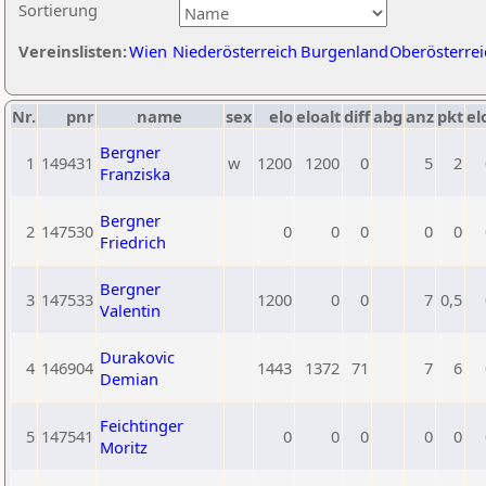
Sortierung
Vereinslisten:
Wien
Niederösterreich
Burgenland
Oberösterrei
Nr.
pnr
name
sex
elo
eloalt
diff
abg
anz
pkt
el
Bergner
1
149431
w
1200
1200
0
5
2
Franziska
Bergner
2
147530
0
0
0
0
0
Friedrich
Bergner
3
147533
1200
0
0
7
0,5
Valentin
Durakovic
4
146904
1443
1372
71
7
6
Demian
Feichtinger
5
147541
0
0
0
0
0
Moritz