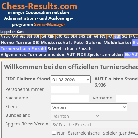
Logged on: Gast
Arabic
ARM
AZE
BIH
BUL
CAT
CHN
CRO
CZE
DEN
ENG
ESP
FAI
FIN
FRA
GER
GRE
INA
I
Home
TurnierDB
Meisterschaft
Foto-Galerie
Meldekartei
El
Turnierschach-Elozahl
Schnellschach-Elozahl
Allgemeines
Turnier anmelden: AUT
FIDE
Spieler anmelden
Elo AU
Willkommen bei den offiziellen Turnierscha
FIDE-Elolisten Stand
AUT-Elolisten Stand
6.936
Personennummer
Nachname
Vorname
Ebene
Bundesland
Spgem./Kreis/Verein
Nur "österreichische" Spieler (Land=A