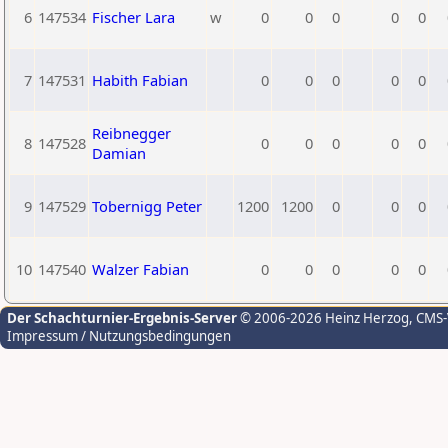
6
147534
Fischer Lara
w
0
0
0
0
0
7
147531
Habith Fabian
0
0
0
0
0
Reibnegger
8
147528
0
0
0
0
0
Damian
9
147529
Tobernigg Peter
1200
1200
0
0
0
10
147540
Walzer Fabian
0
0
0
0
0
Der Schachturnier-Ergebnis-Server
© 2006-2026 Heinz Herzog
, CMS
Impressum / Nutzungsbedingungen